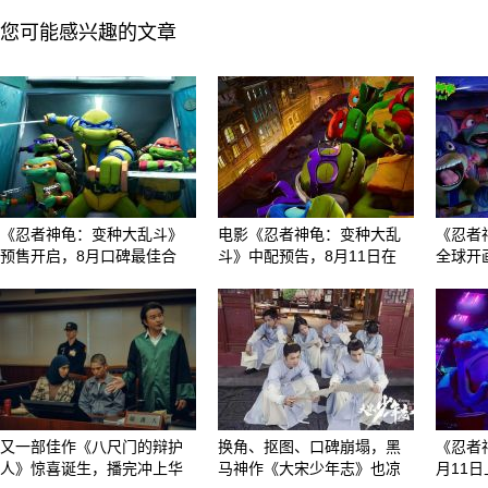
您可能感兴趣的文章
《忍者神龟：变种大乱斗》
电影《忍者神龟：变种大乱
《忍者
预售开启，8月口碑最佳合
斗》中配预告，8月11日在
全球开
又一部佳作《八尺门的辩护
换角、抠图、口碑崩塌，黑
《忍者
人》惊喜诞生，播完冲上华
马神作《大宋少年志》也凉
月11