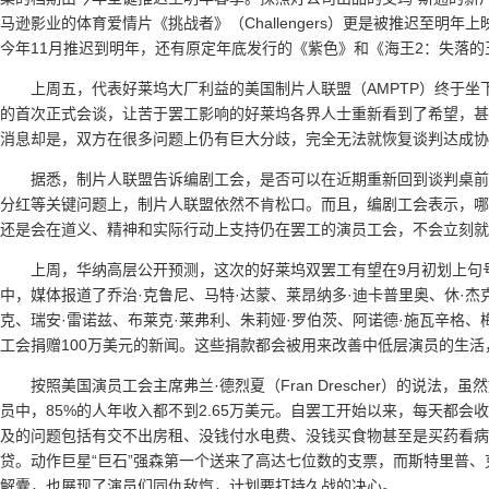
马逊影业的体育爱情片《挑战者》（Challengers）更是被推迟至明
今年11月推迟到明年，还有原定年底发行的《紫色》和《海王2：失落
上周五，代表好莱坞大厂利益的美国制片人联盟（AMPTP）终于
的首次正式会谈，让苦于罢工影响的好莱坞各界人士重新看到了希望，甚
消息却是，双方在很多问题上仍有巨大分歧，完全无法就恢复谈判达成协
据悉，制片人联盟告诉编剧工会，是否可以在近期重新回到谈判桌前
分红等关键问题上，制片人联盟依然不肯松口。而且，编剧工会表示，哪
还是会在道义、精神和实际行动上支持仍在罢工的演员工会，不会立刻就
上周，华纳高层公开预测，这次的好莱坞双罢工有望在9月初划上句
中，媒体报道了乔治·克鲁尼、马特·达蒙、莱昂纳多·迪卡普里奥、休·杰克
克、瑞安·雷诺兹、布莱克·莱弗利、朱莉娅·罗伯茨、阿诺德·施瓦辛格、
工会捐赠100万美元的新闻。这些捐款都会被用来改善中低层演员的生
按照美国演员工会主席弗兰·德烈夏（Fran Drescher）的说法
员中，85%的人年收入都不到2.65万美元。自罢工开始以来，每天都会
及的问题包括有交不出房租、没钱付水电费、没钱买食物甚至是买药看病
贷。动作巨星“巨石”强森第一个送来了高达七位数的支票，而斯特里普
解囊，也展现了演员们同仇敌忾，计划要打持久战的决心。