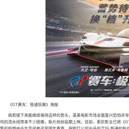
《GT赛车：极速狂飙》海报
倘若接下来能继续保持这样的势头，英美电影市场全面复兴恐怕并非
坞的流水线带来不少困难，新片纷纷延期上映。目前，索尼影业已将《G
集的档期由今年圣诞推迟至明年春季。探照灯公司出品的艾玛·斯通的新片《可怜