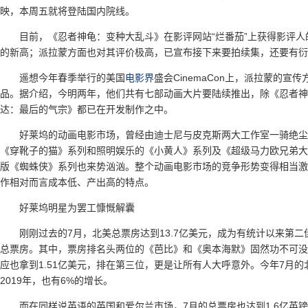
映，本周五就将登陆国内院线。
目前，《忍者神龟：变种大乱斗》在影评网站“烂番茄”上获得影评人
的新高；派拉蒙方面也对其评价极高，已宣布接下来要拍续集，还要有衍
遥想今年春季举行的美国
电影界
盛会CinemaCon上，派拉蒙的
品。据介绍，今明两年，他们共有七部动画大片要陆续推出，除《忍者神
达：最后的气宗》都已在开发制作之中。
好莱坞的动画电影市场，曾经由迪士尼与皮克斯两大工作室一骑绝尘
《穿靴子的猫》系列和照明娱乐的《小黄人》系列及《超级马力欧兄弟大
版《蜘蛛侠》系列也来势汹汹。整个动画电影市场的竞争形势变得相当激
作相对而言成本低、产出高的特点。
好莱坞明星为罢工慷慨解囊
刚刚过去的7月，北美总票房达到13.7亿美元，成为有统计以来第二佳
总票房。其中，票房排名头两位的《芭比》和《奥本海默》固然功不可没
应也拿到1.51亿美元，排在第三位，更是让所有人大呼意外。今年7月
2019年，也有6%的增长。
而在同样说英语的英国和爱尔兰市场，7月的总票房也达到1.6亿英