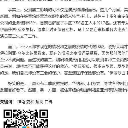
事实上，受到罢工影响的可不仅是演员和编剧而已。这几个月里，美
新闻。例如在好莱坞经营洗衣服务的德米特里·托卡，过往三十多年来专
公司的业务骤降93%，目前已解雇了手底下56名工人中的17名。还有
伊丽莎白·斯图尔特，原本此时正值暑期档，马上又要迎来秋季各大电影
演员罢工失去了工作。
而且，不少人都拿现在的情况和之前的疫情时代做比较，说好莱坞才
伊拉利亚·乌尔比纳蒂看来，现在的情况比疫情还要糟糕，因为那时候他
至少不成问题。而这次的罢工，编剧和演员们固然可以收到各种工会内部
员来说，却根本不可能获得这样的救济。“据我所知，很多造型师、发型
的是，我们自己却没有工会的保护，甚至连医疗保险都没有。”伊丽莎白·
好笑的是，上周公布二季度财报时，华纳表示因为罢工导致各种剧组
反而变好看了。然而，另一方面，据估算纽约和加利福尼亚州等影视制作
关键词：
神龟
变种
超高
口碑