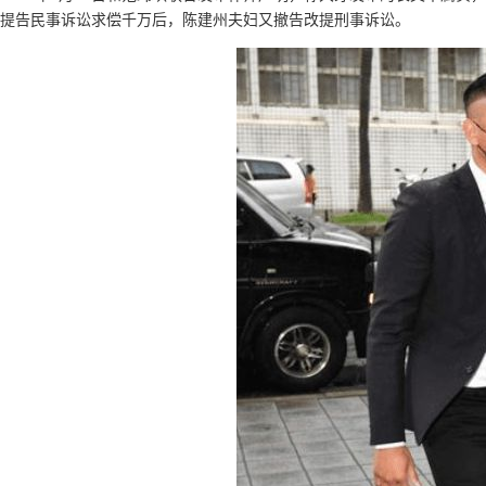
提告民事诉讼求偿千万后，陈建州夫妇又撤告改提刑事诉讼。