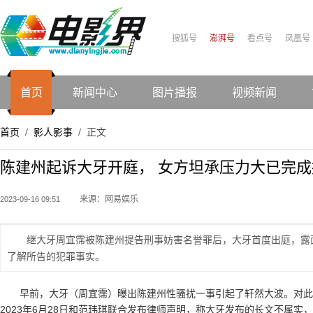
搜狐号
澎湃号
看点号
凤凰号
首页
新闻中心
图片播报
视频新闻
首页
影人影事
正文
/
/
陈建州起诉大牙开庭， 女方坦承压力大已完成
来源：网易娱乐
2023-09-16 09:51
继大牙周宜霈被陈建州提告刑事妨害名誉罪后，大牙首度出庭，露
了解所告的犯罪事实。
早前，大牙（周宜霈）曝出陈建州性骚扰一事引起了轩然大波。对此
2023年6月28日和范玮琪联合发布律师声明，称大牙发布的长文不属