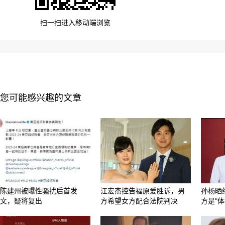
扫一扫进入移动端浏览
您可能感兴趣的文章
陈建州被曝性骚扰后首发
江宏杰控告福原爱胜诉，男
孙杨晒
文，疑将复出
方希望女方配合法院判决
方是"