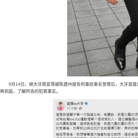
9月14日，继大牙周宜霈被陈建州提告刑事妨害名誉罪后，大牙首度
唤到庭，了解所告的犯罪事实。