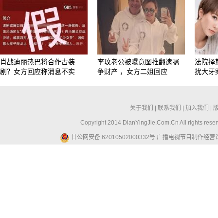
肖战迪丽热巴将合作古装
李玟老公被曝意图推翻遗嘱
法院择
剧？女方回应称消息不实
争财产 ，女方二姐回应
扰大牙
关于我们
|
联系我们
|
加入我们
|
Copyright 2014 DianYingJie.Com.Cn All ri
甘公网安备 62010502000332号
广播电视节目制作经营许可