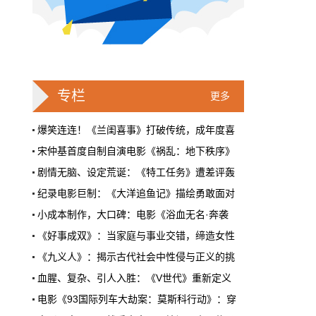
戛纳一句"Fuck AI"，喊出了多少电影人
的遮羞布
2026年6月，法国南部的阳光一如既往地贵，
但今年戛纳最贵的东西，不是红毯上那几百套
高定，而是一句话。
专栏
更多
本网原创
6月28日 9:25:00
爆笑连连！《兰闺喜事》打破传统，成年度喜
宋仲基首度自制自演电影《祸乱：地下秩序》
周星驰跑去拍AI短剧了，电影院还剩什
剧情无脑、设定荒诞：《特工任务》遭差评轰
么？
纪录电影巨制：《大洋追鱼记》描绘勇敢面对
5月31号，横店。63岁的周星驰穿着黑色夹克
出现在《食神2026》的开机现场。这部短剧改
小成本制作，大口碑：电影《浴血无名·奔袭
编自他30年前的经典电影，竖屏拍摄，AI辅助
《好事成双》：当家庭与事业交错，缔造女性
制作，成本400万。预计9月上线。
《九义人》：揭示古代社会中性侵与正义的挑
本网原创
6月28日 9:25:00
血腥、复杂、引人入胜：《V世代》重新定义
红果砸两个亿救真人短剧，图什么？
电影《93国际列车大劫案：莫斯科行动》：穿
短剧从业者在评论区集体破防。有人说"今年开