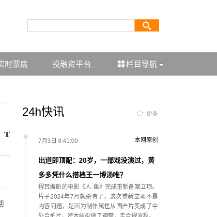
实时票房
投融资平台
栏目导航
24h快讯
更多
本网原创
7月3日 8:41:00
出道即顶配：20岁，一部戏没演过，黄
多多凭什么搭档王一博汤唯？
程耳编剧的电影《人·鱼》完成重新备案立项。
片子2024年7月就杀青了，这次重新立项不是
期
内容问题，是因为制作属性从国产片变成了中
外合拍片，资本结构做了调整，走合规流程。