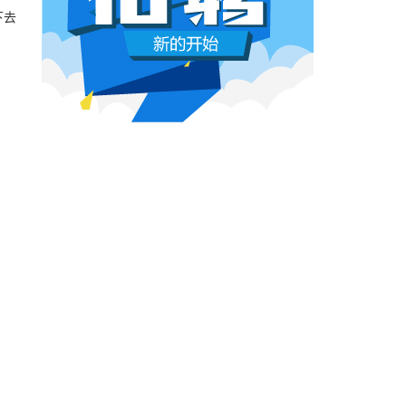
本网原创
6月26日 10:03:00
下去
“传承·永恒传奇梅艳芳”多媒体纪念展览在
影视行业冷透了：167个人抢一个活，
电影《爆破班》项目启动仪式在北京举行，许
顶流演员台上求工作
第七届平遥国际电影展开幕之际举行首场学术
董子健领奖的时候说："我还是演员董子健，有
第七届平遥国际电影展举行“有关卓别林”对
合适的角色可以找我，档期很空。"刘昊然在台
上放话"欢迎约戏"。程潇更直接，"求工作"三个
字脱口而出。
本网原创
6月26日 10:03:00
AI漫剧这场梦，该醒了
有人花3000块做出AI短剧，播放量冲到3.5
亿。有人投20万做7部剧，一夜之间全部归
零。有人因为侵权，判了八个月。
本网原创
6月25日 9:14:00
一部已经下线的电影，凭什么让陈道明
袁和平吴京跑一趟兰州