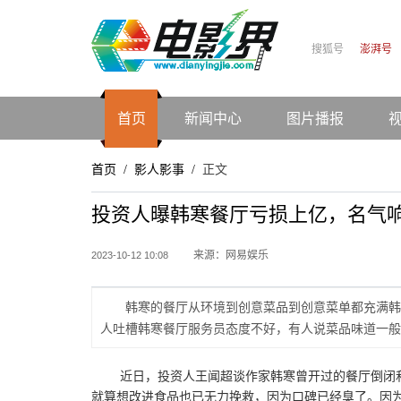
搜狐号
澎湃号
首页
新闻中心
图片播报
首页
影人影事
正文
/
/
投资人曝韩寒餐厅亏损上亿，名气
来源：网易娱乐
2023-10-12 10:08
韩寒的餐厅从环境到创意菜品到创意菜单都充满韩
人吐槽韩寒餐厅服务员态度不好，有人说菜品味道一般
近日，投资人王闻超谈作家韩寒曾开过的餐厅倒闭
就算想改进食品也已无力挽救，因为口碑已经臭了。因