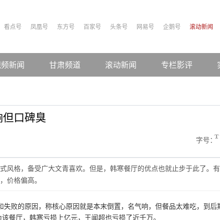
看点号
凤凰号
东方号
百家号
头条号
网易号
企鹅号
滚动新闻
视频新闻
甘肃频道
滚动新闻
专栏影评
响但口碑臭
字号：
式风格，备受广大文青喜欢。但是，韩寒餐厅的优点也就止步于此了。有
，价格偏高。
和失败的原因，称核心原因就是本末倒置，名气响，但餐品太难吃，到后
为该餐厅，韩寒亏损上亿元，王闻超也亏损了近千万。