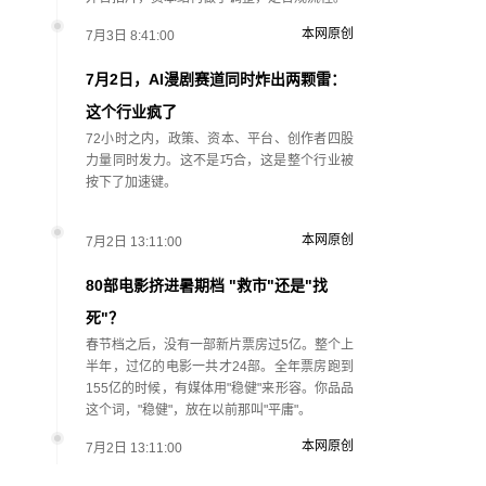
本网原创
7月3日 8:41:00
7月2日，AI漫剧赛道同时炸出两颗雷：
这个行业疯了
72小时之内，政策、资本、平台、创作者四股
力量同时发力。这不是巧合，这是整个行业被
按下了加速键。
本网原创
7月2日 13:11:00
80部电影挤进暑期档 "救市"还是"找
死"？
春节档之后，没有一部新片票房过5亿。整个上
半年，过亿的电影一共才24部。全年票房跑到
155亿的时候，有媒体用"稳健"来形容。你品品
这个词，"稳健"，放在以前那叫"平庸"。
本网原创
7月2日 13:11:00