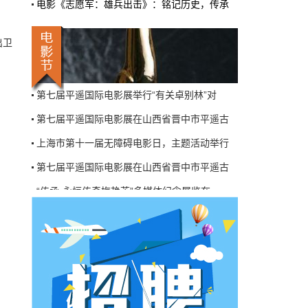
电影《志愿军：雄兵出击》：铭记历史，传承
机率比去年腰斩"，有人说"演员片酬从日薪800
掉到300都没人接"。最诛心的一条是："我们拍
三天的东西，AI一天出八集，还比你好看…
出卫
本网原创
6月27日 10:01:00
第七届平遥国际电影展在山西省晋中市平遥古
9万块银幕，全年只卖400亿：电影院的
钱去哪了？
上海市第十一届无障碍电影日，主题活动举行
近80部中外影片，革命历史、喜剧、科幻、动
第七届平遥国际电影展在山西省晋中市平遥古
画，类型挺全。刘烨的《四渡》、皮克斯的
《玩具总动员5》、谢苗的《火遮眼》，该有的
“传承·永恒传奇梅艳芳”多媒体纪念展览在
牌都亮出来了。
电影《爆破班》项目启动仪式在北京举行，许
本网原创
6月27日 10:01:00
第七届平遥国际电影展开幕之际举行首场学术
7万部AI短剧一夜下架，广电总局这次是
第七届平遥国际电影展举行“有关卓别林”对
动真格的
第七届平遥国际电影展在山西省晋中市平遥古
6月24日，广电总局官网挂出了一份文件。没
有发布会，没有吹风会。就这么安安静静地，
上海市第十一届无障碍电影日，主题活动举行
把《微短剧发展管理办法（征求意见稿）》摆
到了所有人面前。
第七届平遥国际电影展在山西省晋中市平遥古