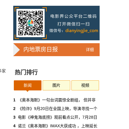
7亿人刷短剧，AI却在把真人演员逼上绝
路
2025年，真人实拍微短剧的上线数量占比约
71%，AI微短剧不到30%。到了2026年第一季
度，这个比例完全倒挂——真人实拍跌到
32%，AI飙升到68%。
本网原创
6月30日 11:35:44
内地票房日报
详细
华策拿《西游记》赌AI那天，半个影视
圈失眠了
多家
热门排行
一个做了几十年传统影视的头部公司，用这种
姿态官宣下场，信号太明确了：AI内容制作不
再是草根创业者的自嗨游戏，正规军来了。
新闻
图片
视频
本网原创
6月30日 11:34:00
1
《奥本海默》一句台词震惊全剧组， 但并非
2
《险诈》9月20日在全国上映，导演寻找一个
7月1日起AI漫剧独立上户：30万以下
3
电影《神鬼海底捞》观前看点公开，7月28日
的，平台自己兜着
4
诺兰《奥本海默》IMAX大获成功 ，上映延长
过去两年，AI漫剧用一种近乎无政府的方式，