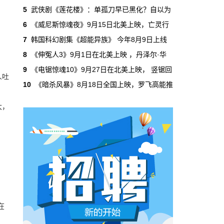
吃掉了整个微短剧市场95%的产量，却几乎没
5
武侠剧《莲花楼》：单孤刀早已黑化？自以为
有承担过对等的监管成本。
6
《威尼斯惊魂夜》9月15日北美上映，亡灵行
7
韩国科幻剧集《超能异族》 今年8月9日上线
本网原创
6月29日 10:20:00
8
《伸冤人3》9月1日在北美上映 ，丹泽尔·华
年轻人不进电影院了，但电影照样有人
9
《电锯惊魂10》9月27日在北美上映， 竖锯回
人吐
看
10
《暗杀风暴》8月18日全国上映，罗飞高能推
2019年，24岁以下的观众占全年购票人群的
38%。到2025年，这个数字跌到了15%。五年
大，
时间，年轻人在电影院里的占比缩水了一半还
多。20岁以下更夸张，从8.9%跌到2.9%，几
乎归零…
本网原创
6月29日 10:20:00
AI短剧赢了数量，真人短剧赢了命
2026年一季度，全行业上线微短剧12.8万部，
其中AI短剧12.2万部，占比超过95%。真人短
剧？只剩几千部。你猜这95%的AI短剧，拿走
了多少流量？
在
本网原创
6月28日 13:03:00