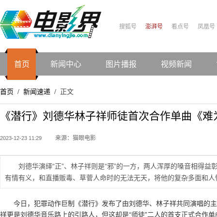
搜狐号
澎湃号
看点号
凤凰号
首页
新闻中心
图片播报
视频新闻
首页
新闻速递
正文
/
/
《潜行》刘德华林子祥师徒首次合作单曲《难为
来源：猫眼电影
2023-12-23 11:29
刘德华演绎“正”、林子祥则是“邪”的一方，两人浑厚的嗓音相得益
有情有义，和直播贩毒、草菅人命时的无法无天，将他的复杂多面和人
今日，犯罪动作巨制《潜行》发布了由刘德华、林子祥共同演唱的主
祥更是刘德华音乐路上的引路人，但这却是“师徒”二人的首支正式合作单曲