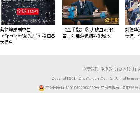
蔡徐坤原创单曲
《金手指》曝“头破血流”预
刘德华
《Spotlight(聚光灯)》横扫各
告，刘启源追捕罪犯屡败
憔悴，
大榜单
关于我们
|
联系我们
|
加入我们
|
Copyright 2014 DianYingJie.Com.Cn All ri
甘公网安备 62010502000332号
广播电视节目制作经营许可