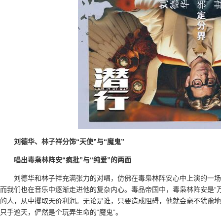
刘德华、林子祥分饰“天使”与“魔鬼”
唱出毒枭林阵安“疯批”与“纯爱”的两面
刘德华和林子祥充满张力的对唱，仿佛在毒枭林阵安心中上演的一场
而我们也在音乐中逐渐走进他的复杂内心。毒品帝国中，毒枭林阵安是“
的人，从中攫取天价利润。无论是谁，只要造成阻碍，他就会毫不犹豫地
只手遮天，俨然是个玩弄生命的“魔鬼”。