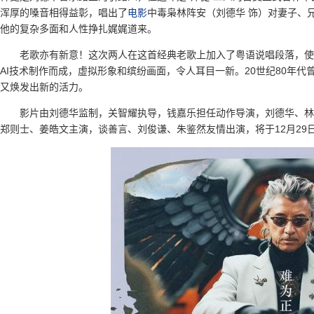
浑厚的嗓音相得益彰，唱出了
电影
中毒枭林阵安（刘德华 饰）对妻子、
他的复杂多面和人性挣扎娓娓道来。
老歌亦有新意！这次两人在这首经典老歌上加入了粤语说唱段落，使
AI技术制作而成，虚拟形象和缤纷画面，令人耳目一新。20世纪80年
又焕发出新的活力。
影片由刘德华监制，关智耀执导，钱嘉乐担任动作导演，刘德华、林
郑则士、姜皓文主演，谈善言、刘俊谦、朱鉴然友情出演，将于12月29