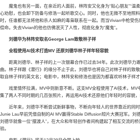
魔鬼也有另一面，在亲近的人面前，林阵安又化身为“贴心朋友”“温
心劝慰，也会卸下防备与修浩一起听歌交心。同时，他也无微不至地照料着怀孕的
时，任谁都无法将他和杀人如麻的毒枭联系在一起。而当Vivian中枪
偿命。失去Vivian的他也仿佛泯灭了人性，彻底化身为“魔鬼”。
刘德华为林阵安取名George Lam致敬林子祥
全程使用AI技术打造MV 还原刘德华林子祥年轻容貌
距离刘德华、林子祥的上一次银幕合作已过去34年。此次刘德华力
曲。林子祥跟《潜行》的缘分不止于此，刘德华也将自己对林子祥的致敬隐藏
取自林子祥的英文名；电影中，林阵安和修浩也是因为都喜欢听林子祥才
戏里情怀拉满，MV中则新意不断。这支MV全程使用了AI技术，MV中
集了两人不同时期的几百张照片，再运用AI技术还原他们年轻时的容貌，
近年来，刘德华不断尝试新鲜事物，不断向年轻人的世界靠近的同时
Junie Lau早前凭借自制的AI MV赢得Stable Diffusion短片
刘德华就像一位“摆渡人”，在大众和年轻创作者间构建起了相互交流的
验。