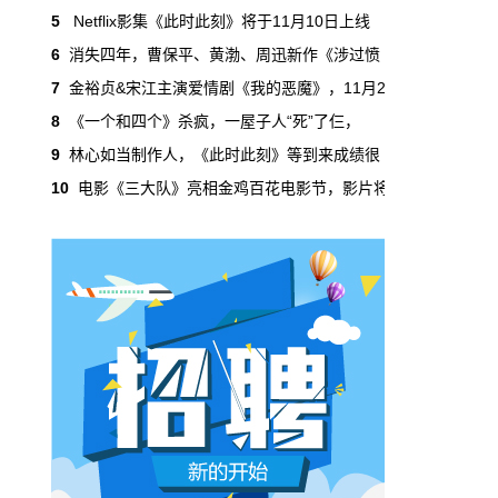
吃掉了整个微短剧市场95%的产量，却几乎没
5
Netflix影集《此时此刻》将于11月10日上线
有承担过对等的监管成本。
6
消失四年，曹保平、黄渤、周迅新作《涉过愤
7
金裕贞&宋江主演爱情剧《我的恶魔》，11月2
本网原创
6月29日 10:20:00
8
《一个和四个》杀疯，一屋子人“死”了仨，
年轻人不进电影院了，但电影照样有人
9
林心如当制作人，《此时此刻》等到来成绩很
看
10
电影《三大队》亮相金鸡百花电影节，影片将
2019年，24岁以下的观众占全年购票人群的
38%。到2025年，这个数字跌到了15%。五年
时间，年轻人在电影院里的占比缩水了一半还
多。20岁以下更夸张，从8.9%跌到2.9%，几
乎归零…
本网原创
6月29日 10:20:00
AI短剧赢了数量，真人短剧赢了命
2026年一季度，全行业上线微短剧12.8万部，
其中AI短剧12.2万部，占比超过95%。真人短
剧？只剩几千部。你猜这95%的AI短剧，拿走
了多少流量？
本网原创
6月28日 13:03:00