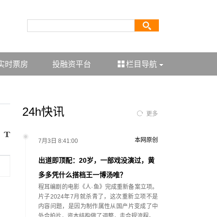
实时票房
投融资平台
栏目导航
24h快讯
更多
本网原创
7月3日 8:41:00
出道即顶配：20岁，一部戏没演过，黄
多多凭什么搭档王一博汤唯？
程耳编剧的电影《人·鱼》完成重新备案立项。
片子2024年7月就杀青了，这次重新立项不是
内容问题，是因为制作属性从国产片变成了中
外合拍片，资本结构做了调整，走合规流程。