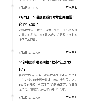
本网原创
7月3日 8:41:00
7月2日，AI漫剧赛道同时炸出两颗雷：
这个行业疯了
72小时之内，政策、资本、平台、创作者四股
力量同时发力。这不是巧合，这是整个行业被
按下了加速键。
本网原创
7月2日 13:11:00
80部电影挤进暑期档 "救市"还是"找
死"？
春节档之后，没有一部新片票房过5亿。整个上
半年，过亿的电影一共才24部。全年票房跑到
155亿的时候，有媒体用"稳健"来形容。你品品
这个词，"稳健"，放在以前那叫"平庸"。
本网原创
7月2日 13:11:00