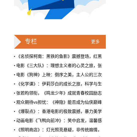
戛纳一句"Fuck AI"，喊出了多少电影人
的遮羞布
2026年6月，法国南部的阳光一如既往地贵，
但今年戛纳最贵的东西，不是红毯上那几百套
高定，而是一句话。
专栏
更多
本网原创
6月28日 9:25:00
《名侦探柯南：黑铁的鱼影》震撼登场，红黑
电影《三大队》：理想主义者的心灵之旅，张
周星驰跑去拍AI短剧了，电影院还剩什
电影《狗神》上映：倒序之美，主人公的三次
么？
《化学课》：伊莉莎白的成长之旅，科学与生
5月31号，横店。63岁的周星驰穿着黑色夹克
出现在《食神2026》的开机现场。这部短剧改
张若昀领衔，《鸣龙少年》成就青春校园励志
编自他30年前的经典电影，竖屏拍摄，AI辅助
观众期待vs担忧：《神隐》能否成为仙侠巅峰
制作，成本400万。预计9月上线。
柏林电影节曝主视觉海报，2024年2月15日-25
《爆裂点》：香港电影的极致震撼，暴力美学
本网原创
6月28日 9:25:00
《爱乐之城》12月22日在全国艺联专线上映，
动画电影《飞鸭向前冲》：笑中启发，温馨感
红果砸两个亿救真人短剧，图什么？
电影《怒潮》“潮起”首映礼在京举办，大咖
《照明商店》：灯光照亮悬疑，非传统煽情，
短剧从业者在评论区集体破防。有人说"今年开
电影《怒潮》上海路演， 业内同行高度认可