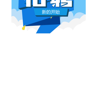
本网原创
6月26日 10:03:00
影视行业冷透了：167个人抢一个活，
顶流演员台上求工作
董子健领奖的时候说："我还是演员董子健，有
合适的角色可以找我，档期很空。"刘昊然在台
上放话"欢迎约戏"。程潇更直接，"求工作"三个
字脱口而出。
本网原创
6月26日 10:03:00
AI漫剧这场梦，该醒了
有人花3000块做出AI短剧，播放量冲到3.5
亿。有人投20万做7部剧，一夜之间全部归
零。有人因为侵权，判了八个月。
本网原创
6月25日 9:14:00
一部已经下线的电影，凭什么让陈道明
袁和平吴京跑一趟兰州