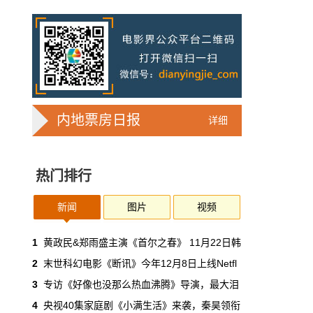
7亿人刷短剧，AI却在把真人演员逼上绝
路
2025年，真人实拍微短剧的上线数量占比约
71%，AI微短剧不到30%。到了2026年第一季
度，这个比例完全倒挂——真人实拍跌到
32%，AI飙升到68%。
本网原创
6月30日 11:35:44
内地票房日报
详细
华策拿《西游记》赌AI那天，半个影视
圈失眠了
热门排行
一个做了几十年传统影视的头部公司，用这种
姿态官宣下场，信号太明确了：AI内容制作不
再是草根创业者的自嗨游戏，正规军来了。
新闻
图片
视频
本网原创
6月30日 11:34:00
1
黄政民&郑雨盛主演《首尔之春》 11月22日韩
2
末世科幻电影《断讯》今年12月8日上线Netfl
7月1日起AI漫剧独立上户：30万以下
3
专访《好像也没那么热血沸腾》导演，最大泪
的，平台自己兜着
4
央视40集家庭剧《小满生活》来袭，秦昊领衔
过去两年，AI漫剧用一种近乎无政府的方式，