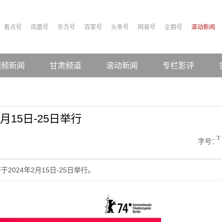
看点号
凤凰号
东方号
百家号
头条号
网易号
企鹅号
滚动新闻
视频新闻
甘肃频道
滚动新闻
专栏影评
月15日-25日举行
字号：
024年2月15日-25日举行。