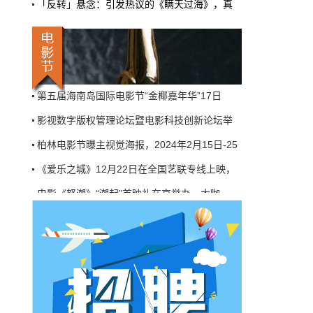
「反转」悬念：引发热议的《瞒天过海》，真
机率比去年腰斩"，有人说"演员片酬从日薪800
掉到300都没人接"。最诛心的一条是："我们拍
《爱乐之城》中国特别放映，张新成清唱主题
三天的东西，AI一天出八集，还比你好看…
第五届海南岛国际电影节“金椰嘉年华”17日
本网原创
6月27日 10:01:00
影视数字版权管理论坛暨电影科技创新论坛举
9万块银幕，全年只卖400亿：电影院的
柏林电影节曝主视觉海报，2024年2月15日-25
钱去哪了？
《爱乐之城》12月22日在全国艺联专线上映，
近80部中外影片，革命历史、喜剧、科幻、动
画，类型挺全。刘烨的《四渡》、皮克斯的
电影《怒潮》“潮起”首映礼在京举办，大咖
《玩具总动员5》、谢苗的《火遮眼》，该有的
牌都亮出来了。
电影《怒潮》上海路演， 业内同行高度认可
本网原创
6月27日 10:01:00
《爱乐之城》中国特别放映，张新成清唱主题
7万部AI短剧一夜下架，广电总局这次是
第五届海南岛国际电影节“金椰嘉年华”17日
动真格的
影视数字版权管理论坛暨电影科技创新论坛举
6月24日，广电总局官网挂出了一份文件。没
有发布会，没有吹风会。就这么安安静静地，
把《微短剧发展管理办法（征求意见稿）》摆
到了所有人面前。