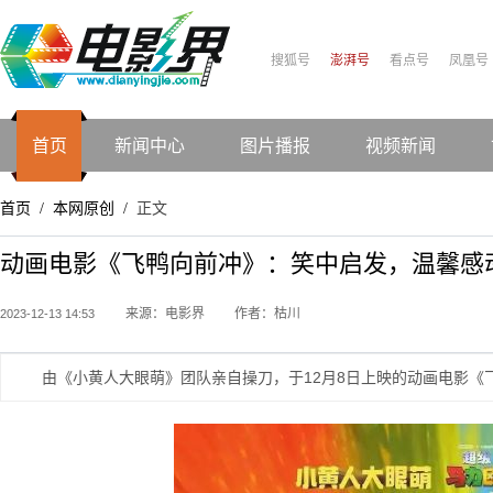
搜狐号
澎湃号
看点号
凤凰号
首页
新闻中心
图片播报
视频新闻
首页
本网原创
正文
/
/
动画电影《飞鸭向前冲》：笑中启发，温馨感
来源：电影界
作者：枯川
2023-12-13 14:53
由《小黄人大眼萌》团队亲自操刀，于12月8日上映的动画电影