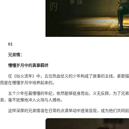
01
兄弟情：
懵懂岁月中的真挚羁绊
在《似火流年》中，五位热血仗义的少年构成了故事的主线，紧密描
而是在懵懂岁月中培养起来的。
五个少年在最懵懂的年纪，依然能够挺身而出，义无反顾，为了兄弟
弟，毫不犹豫地冲入火场与人搏命。
这样深厚的兄弟情谊在日常的点滴举动中逐渐显现，成为他们共同前