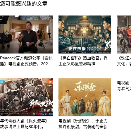
您可能感兴趣的文章
Peacock官方频道公布《泰迪
《黑白密码》热血收官，捍
《珠江
熊》电视剧正式预告，202
卫正义彰显警界精神
文化，
电视剧
青春气
年代青春大剧《似火流年》
电视剧《乐游原》：于正力
故事讲述上世纪80年代，
捧许凯景甜，古装剧的全新