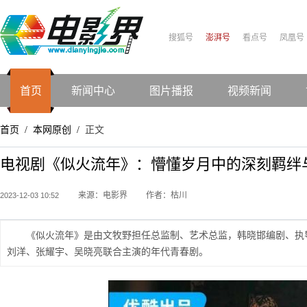
搜狐号
澎湃号
看点号
凤凰号
首页
新闻中心
图片播报
视频新闻
首页
本网原创
正文
/
/
电视剧《似火流年》：懵懂岁月中的深刻羁绊
来源：电影界
作者：枯川
2023-12-03 10:52
《似火流年》是由文牧野担任总监制、艺术总监，韩晓邯编剧、执
刘洋、张耀宇、吴晓亮联合主演的年代青春剧。