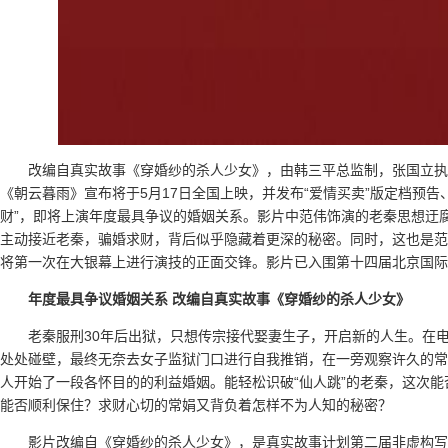
改编自真实故事《穿婚纱的杀人少女》，由韩三平总监制，张国立执
《朝云暮雨》宣布将于5月17日全国上映，并发布“爱情买卖”版定档预告
财”，即将上演年度最具争议的婚姻关系。影片中范伟饰演的老秦思想迂
主动接近老秦，骗婚求财，背后似乎隐藏着更深的秘密。同时，这也是范
将第一次在大银幕上进行演技的正面交锋。影片已入围第十四届北京国际
年度最具争议婚姻关系
改编自真实故事《穿婚纱的杀人少女》
老秦服刑30年后出狱，只想传宗接代娶妻生子，开启新的人生。在
处处碰壁，最终无奈去女子监狱门口进行自我推销，在一旁观察许久的常
人开始了一段各怀目的的利益婚姻。能轻松识破“仙人跳”的老秦，这次能
能否顺利保住？求财心切的常娟又背负着怎样不为人知的秘密？
影片改编自《穿婚纱的杀人少女》，是真实故事计划第二届非虚构写