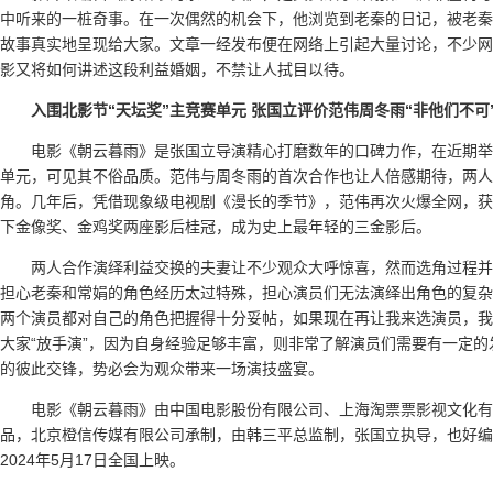
中听来的一桩奇事。在一次偶然的机会下，他浏览到老秦的日记，被老秦
故事真实地呈现给大家。文章一经发布便在网络上引起大量讨论，不少网
影又将如何讲述这段利益婚姻，不禁让人拭目以待。
入围北影节
“
天坛奖”
主竞赛单元
张国立评价范伟周冬雨“非他们不可
电影《朝云暮雨》是张国立导演精心打磨数年的口碑力作，在近期举
单元，可见其不俗品质。范伟与周冬雨的首次合作也让人倍感期待，两人
角。几年后，凭借现象级电视剧《漫长的季节》，范伟再次火爆全网，获
下金像奖、金鸡奖两座影后桂冠，成为史上最年轻的三金影后。
两人合作演绎利益交换的夫妻让不少观众大呼惊喜，然而选角过程并
担心老秦和常娟的角色经历太过特殊，担心演员们无法演绎出角色的复杂
两个演员都对自己的角色把握得十分妥帖，如果现在再让我来选演员，我
大家“放手演”，因为自身经验足够丰富，则非常了解演员们需要有一定
的彼此交锋，势必会为观众带来一场演技盛宴。
电影《朝云暮雨》由中国电影股份有限公司、上海淘票票影视文化有
品，北京橙信传媒有限公司承制，由韩三平总监制，张国立执导，也好编
2024年5月17日全国上映。