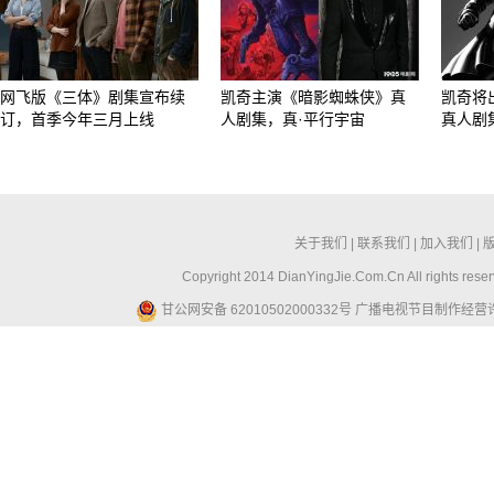
网飞版《三体》剧集宣布续
凯奇主演《暗影蜘蛛侠》真
凯奇将
订，首季今年三月上线
人剧集，真·平行宇宙
真人剧
关于我们
|
联系我们
|
加入我们
|
Copyright 2014 DianYingJie.Com.Cn All ri
甘公网安备 62010502000332号
广播电视节目制作经营许可