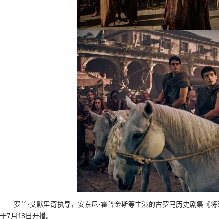
罗兰·艾默里奇执导，安东尼·霍普金斯等主演的古罗马历史剧集《
于7月18日开播。