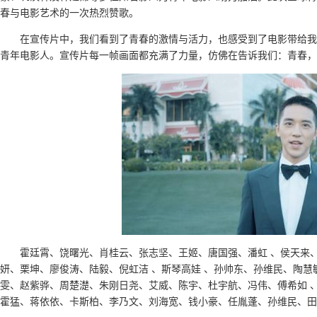
春与电影艺术的一次热烈赞歌。
在宣传片中，我们看到了青春的激情与活力，也感受到了电影带给我
青年电影人。宣传片每一帧画面都充满了力量，仿佛在告诉我们：青春，
霍廷霄、饶曙光、肖桂云、张志坚、王姬、唐国强、潘虹 、侯天来
妍、栗坤、廖俊涛、陆毅、倪虹洁 、斯琴高娃 、孙帅东、孙维民、陶
雯、赵紫骅、周楚濋、朱刚日尧、艾威、陈宇、杜宇航、冯伟、傅希如 
霍猛、蒋依依、卡斯柏、李乃文、刘海宽、钱小豪、任胤蓬、孙维民、田