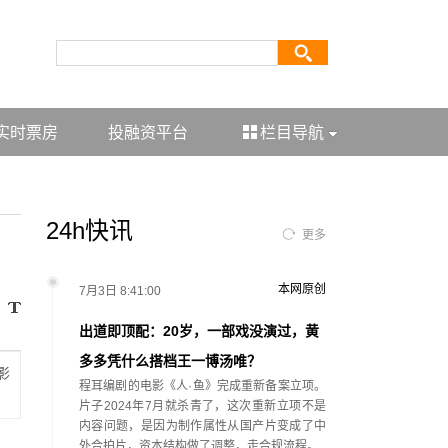
实时票房
投融资平台
栏目导航
24h快讯
更多
本网原创
7月3日 8:41:00
出道即顶配：20岁，一部戏没演过，黄
多多凭什么搭档王一博汤唯？
影
程耳编剧的电影《人·鱼》完成重新备案立项。
片子2024年7月就杀青了，这次重新立项不是
内容问题，是因为制作属性从国产片变成了中
外合拍片，资本结构做了调整，走合规流程。