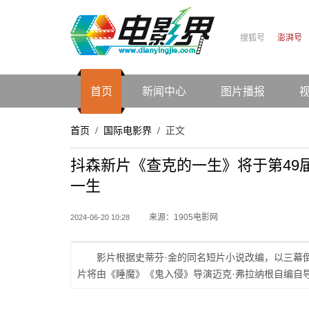
搜狐号
澎湃号
首页
新闻中心
图片播报
首页
国际电影界
正文
/
/
抖森新片《查克的一生》将于第49
一生
来源：1905电影网
2024-06-20 10:28
影片根据史蒂芬·金的同名短片小说改编，以三幕倒
片将由《睡魔》《鬼入侵》导演迈克·弗拉纳根自编自