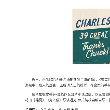
近日，由“抖森”汤姆·希德勒斯顿主演的新片《查克
海报中，成人的查克一派成功人士的模样，在桌案前手
影片根据史蒂芬·金的同名短片小说改编，以三幕倒叙
将由《睡魔》《鬼入侵》导演迈克·弗拉纳根自编自导，