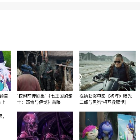
预告
“权游前传剧集”《七王国的骑
戛纳获奖电影《狗阵》曝光
本上
士：邓肯与伊戈》首曝
二郎与黑狗“相互救赎”剧
照，