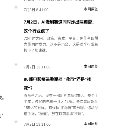
本网原创
7月3日 8:41:00
7月2日，AI漫剧赛道同时炸出两颗雷：
这个行业疯了
72小时之内，政策、资本、平台、创作者四股
力量同时发力。这不是巧合，这是整个行业被
按下了加速键。
本网原创
7月2日 13:11:00
80部电影挤进暑期档 "救市"还是"找
死"？
春节档之后，没有一部新片票房过5亿。整个上
映。
半年，过亿的电影一共才24部。全年票房跑到
155亿的时候，有媒体用"稳健"来形容。你品品
这个词，"稳健"，放在以前那叫"平庸"。
影片
本网原创
7月2日 13:11:00