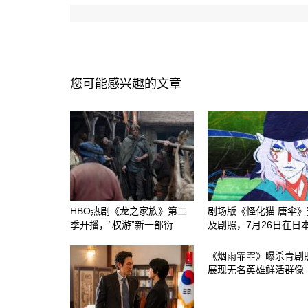
您可能感兴趣的文章
HBO热剧《龙之家族》第二
剧场版《怪化猫 唐伞》
季开播，“权游”新一部衍
及剧照，7月26日在日
《烟雨霏霏》曝杀青剧
展现无名英雄鲜活群像