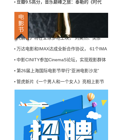
豆瓣9.5高分，音乐巅峰之旅：泰勒的《时代
机率比去年腰斩"，有人说"演员片酬从日薪800
管虎新片《一个男人和一个女人》亮相上影节
掉到300都没人接"。最诛心的一条是："我们拍
三天的东西，AI一天出八集，还比你好看…
《落凡尘》亮相上影节推介会， 创新打造新
本网原创
6月27日 10:01:00
首届“华语巨制巡礼”发布会在上海举行，七
《解密》将在全球多地上映， 刘昊然、吴彦
9万块银幕，全年只卖400亿：电影院的
钱去哪了？
万达电影和IMAX达成全新合作协议， 61个IMA
近80部中外影片，革命历史、喜剧、科幻、动
中影CINITY参加CinemaS论坛，实现观影群体
画，类型挺全。刘烨的《四渡》、皮克斯的
《玩具总动员5》、谢苗的《火遮眼》，该有的
第26届上海国际电影节举行“亚洲电影沙龙”
牌都亮出来了。
管虎新片《一个男人和一个女人》亮相上影节
本网原创
6月27日 10:01:00
《落凡尘》亮相上影节推介会， 创新打造新
7万部AI短剧一夜下架，广电总局这次是
首届“华语巨制巡礼”发布会在上海举行，七
动真格的
《解密》将在全球多地上映， 刘昊然、吴彦
6月24日，广电总局官网挂出了一份文件。没
有发布会，没有吹风会。就这么安安静静地，
万达电影和IMAX达成全新合作协议， 61个IMA
把《微短剧发展管理办法（征求意见稿）》摆
到了所有人面前。
中影CINITY参加CinemaS论坛，实现观影群体