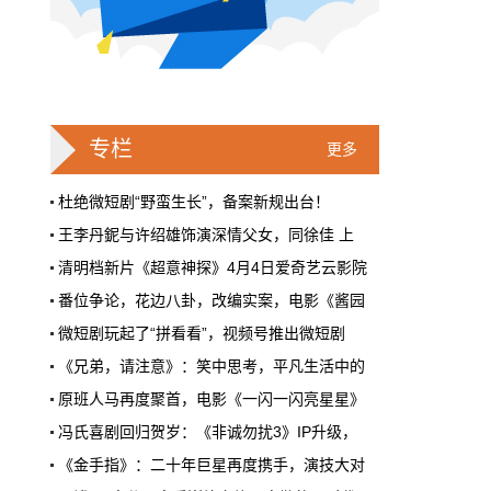
戛纳一句"Fuck AI"，喊出了多少电影人
的遮羞布
2026年6月，法国南部的阳光一如既往地贵，
但今年戛纳最贵的东西，不是红毯上那几百套
高定，而是一句话。
专栏
更多
本网原创
6月28日 9:25:00
杜绝微短剧“野蛮生长”，备案新规出台！
王李丹鈮与许绍雄饰演深情父女，同徐佳 上
周星驰跑去拍AI短剧了，电影院还剩什
清明档新片《超意神探》4月4日爱奇艺云影院
么？
番位争论，花边八卦，改编实案，电影《酱园
5月31号，横店。63岁的周星驰穿着黑色夹克
出现在《食神2026》的开机现场。这部短剧改
微短剧玩起了“拼看看”，视频号推出微短剧
编自他30年前的经典电影，竖屏拍摄，AI辅助
《兄弟，请注意》：笑中思考，平凡生活中的
制作，成本400万。预计9月上线。
原班人马再度聚首，电影《一闪一闪亮星星》
本网原创
6月28日 9:25:00
冯氏喜剧回归贺岁：《非诚勿扰3》IP升级，
红果砸两个亿救真人短剧，图什么？
《金手指》：二十年巨星再度携手，演技大对
第26届上海国际电影节举行“亚洲电影沙龙”
短剧从业者在评论区集体破防。有人说"今年开