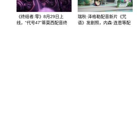
《终结者:零》8月29日上
瑞秋·泽格勒配音新片《咒
线，“代号47”蒂莫西配音终
语》发剧照，内森·连恩等配