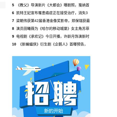
吃掉了整个微短剧市场95%的产量，却几乎没
5
《教父》导演新片《大都会》曝剧照，戛纳首
有承担过对等的监管成本。
6
凯特王妃宣布罹患癌症正在接受治疗，消失3
7
梁朝伟获第42届香港金像奖影帝，郑保瑞获最
本网原创
6月29日 10:20:00
8
演员田曦薇为《哈尔的移动城堡》女主角苏菲
年轻人不进电影院了，但电影照样有人
9
电视剧《承欢记》今日开播，许龄月饰演新时
看
10
《新蝙蝠侠》衍生剧《企鹅人》首曝预告，
2019年，24岁以下的观众占全年购票人群的
38%。到2025年，这个数字跌到了15%。五年
时间，年轻人在电影院里的占比缩水了一半还
多。20岁以下更夸张，从8.9%跌到2.9%，几
乎归零…
本网原创
6月29日 10:20:00
AI短剧赢了数量，真人短剧赢了命
2026年一季度，全行业上线微短剧12.8万部，
其中AI短剧12.2万部，占比超过95%。真人短
剧？只剩几千部。你猜这95%的AI短剧，拿走
了多少流量？
本网原创
6月28日 13:03:00