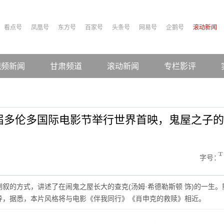
看点号
凤凰号
东方号
百家号
头条号
网易号
企鹅号
滚动新闻
视频新闻
甘肃频道
滚动新闻
专栏影评
届多伦多国际电影节举行世界首映，鬼屋之子的
字号：
叙的方式，讲述了在闹鬼之屋长大的查克(汤姆·希德勒斯顿 饰)的一生。
导，据悉，本片风格将与电影《伴我同行》《肖申克的救赎》相近。