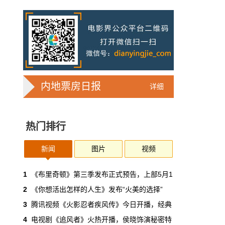
7亿人刷短剧，AI却在把真人演员逼上绝
路
2025年，真人实拍微短剧的上线数量占比约
71%，AI微短剧不到30%。到了2026年第一季
度，这个比例完全倒挂——真人实拍跌到
32%，AI飙升到68%。
本网原创
6月30日 11:35:44
内地票房日报
详细
华策拿《西游记》赌AI那天，半个影视
圈失眠了
热门排行
一个做了几十年传统影视的头部公司，用这种
姿态官宣下场，信号太明确了：AI内容制作不
再是草根创业者的自嗨游戏，正规军来了。
新闻
图片
视频
本网原创
6月30日 11:34:00
1
《布里奇顿》第三季发布正式预告，上部5月1
2
《你想活出怎样的人生》发布“火美的选择”
7月1日起AI漫剧独立上户：30万以下
3
腾讯视频《火影忍者疾风传》今日开播，经典
的，平台自己兜着
4
电视剧《追风者》火热开播，侯晓饰演秘密特
过去两年，AI漫剧用一种近乎无政府的方式，