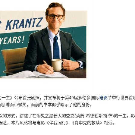
的一生》公布首张剧照，并宣布将于第49届多伦多国际
电影
节举行世界首
持咖啡面带微笑，面前的书本似乎暗示了他的身份。
的方式，讲述了在闹鬼之屋长大的查克(汤姆·希德勒斯顿 饰)的一生。
据悉，本片风格将与电影《伴我同行》《肖申克的救赎》相近。