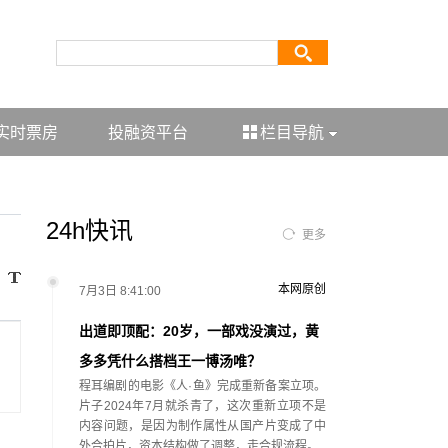
实时票房
投融资平台
栏目导航
24h快讯
更多
本网原创
7月3日 8:41:00
出道即顶配：20岁，一部戏没演过，黄
多多凭什么搭档王一博汤唯？
程耳编剧的电影《人·鱼》完成重新备案立项。
片子2024年7月就杀青了，这次重新立项不是
内容问题，是因为制作属性从国产片变成了中
外合拍片，资本结构做了调整，走合规流程。