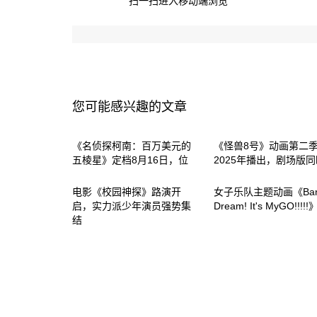
扫一扫进入移动端浏览
您可能感兴趣的文章
《名侦探柯南：百万美元的
《怪兽8号》动画第二
五棱星》定档8月16日，位
2025年播出，剧场版同
电影《校园神探》路演开
女子乐队主题动画《Ba
启，实力派少年演员强势集
Dream! It's MyGO!!!!
结