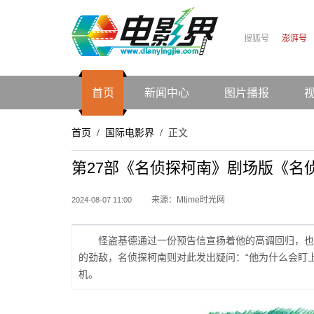
搜狐号
澎湃号
首页
新闻中心
图片播报
首页
国际电影界
正文
/
/
第27部《名侦探柯南》剧场版《名
来源：Mtime时光网
2024-08-07 11:00
怪盗基德通过一份预告信宣扬着他的高调回归，也
的劲敌，名侦探柯南则对此发出疑问：“他为什么会盯
机。