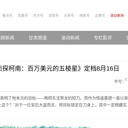
看点号
凤凰号
东方号
百家号
头条号
网易号
企鹅号
滚动新闻
视频新闻
甘肃频道
滚动新闻
专栏影评
侦探柯南：百万美元的五棱星》定档8月16日
字号：
表明了他本次的目标——两把东洼荣龙的短刀。而作为怪盗基德一直以来
上这个？”对于一位宝石大盗而言，将目标锁定在刀身上，其中一定暗藏玄