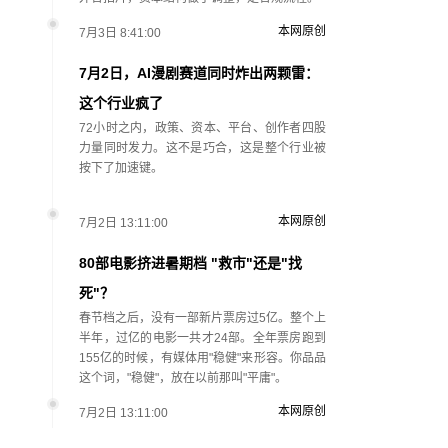
本网原创
7月3日 8:41:00
7月2日，AI漫剧赛道同时炸出两颗雷：
这个行业疯了
72小时之内，政策、资本、平台、创作者四股
力量同时发力。这不是巧合，这是整个行业被
按下了加速键。
本网原创
7月2日 13:11:00
80部电影挤进暑期档 "救市"还是"找
死"？
春节档之后，没有一部新片票房过5亿。整个上
半年，过亿的电影一共才24部。全年票房跑到
155亿的时候，有媒体用"稳健"来形容。你品品
这个词，"稳健"，放在以前那叫"平庸"。
本网原创
7月2日 13:11:00