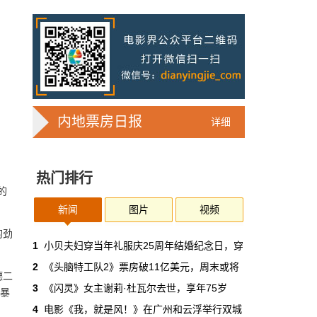
7亿人刷短剧，AI却在把真人演员逼上绝
路
2025年，真人实拍微短剧的上线数量占比约
71%，AI微短剧不到30%。到了2026年第一季
度，这个比例完全倒挂——真人实拍跌到
32%，AI飙升到68%。
本网原创
6月30日 11:35:44
内地票房日报
详细
华策拿《西游记》赌AI那天，半个影视
圈失眠了
热门排行
一个做了几十年传统影视的头部公司，用这种
的
姿态官宣下场，信号太明确了：AI内容制作不
再是草根创业者的自嗨游戏，正规军来了。
新闻
图片
视频
的劲
本网原创
6月30日 11:34:00
1
小贝夫妇穿当年礼服庆25周年结婚纪念日，穿
2
《头脑特工队2》票房破11亿美元，周末或将
7月1日起AI漫剧独立上户：30万以下
德二
3
《闪灵》女主谢莉·杜瓦尔去世，享年75岁
此暴
的，平台自己兜着
4
电影《我，就是风！》在广州和云浮举行双城
过去两年，AI漫剧用一种近乎无政府的方式，