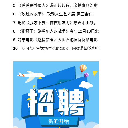
吃掉了整个微短剧市场95%的产量，却几乎没
5
《爸爸是外星人》曝正片片段，亲情喜剧治愈
有承担过对等的监管成本。
6
《玫瑰的故事》“玫瑰人生艺术展”见面会在
7
电影《我才不要和你做朋友呢》原声带上线，
本网原创
6月29日 10:20:00
8
《指环王：洛希尔人的战争》今年12月13日北
年轻人不进电影院了，但电影照样有人
9
冷宁电影《迷情错爱》入围香港国际网络电影
看
10
《小晓》生猛伤害挑衅观众，内娱最缺这种电
2019年，24岁以下的观众占全年购票人群的
38%。到2025年，这个数字跌到了15%。五年
时间，年轻人在电影院里的占比缩水了一半还
多。20岁以下更夸张，从8.9%跌到2.9%，几
乎归零…
本网原创
6月29日 10:20:00
AI短剧赢了数量，真人短剧赢了命
2026年一季度，全行业上线微短剧12.8万部，
其中AI短剧12.2万部，占比超过95%。真人短
剧？只剩几千部。你猜这95%的AI短剧，拿走
了多少流量？
本网原创
6月28日 13:03:00