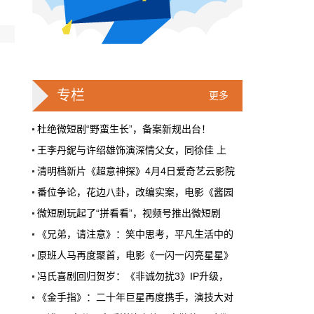
戛纳一句"Fuck AI"，喊出了多少电影人
的遮羞布
2026年6月，法国南部的阳光一如既往地贵，
但今年戛纳最贵的东西，不是红毯上那几百套
高定，而是一句话。
专栏
更多
本网原创
6月28日 9:25:00
杜绝微短剧“野蛮生长”，备案新规出台！
王李丹鈮与许绍雄饰演深情父女，同徐佳 上
周星驰跑去拍AI短剧了，电影院还剩什
清明档新片《超意神探》4月4日爱奇艺云影院
么？
番位争论，花边八卦，改编实案，电影《酱园
5月31号，横店。63岁的周星驰穿着黑色夹克
出现在《食神2026》的开机现场。这部短剧改
微短剧玩起了“拼看看”，视频号推出微短剧
编自他30年前的经典电影，竖屏拍摄，AI辅助
《兄弟，请注意》：笑中思考，平凡生活中的
制作，成本400万。预计9月上线。
原班人马再度聚首，电影《一闪一闪亮星星》
本网原创
6月28日 9:25:00
冯氏喜剧回归贺岁：《非诚勿扰3》IP升级，
红果砸两个亿救真人短剧，图什么？
《金手指》：二十年巨星再度携手，演技大对
徐峥《逆行人生》路演，徐峥坦言影片的主角
短剧从业者在评论区集体破防。有人说"今年开