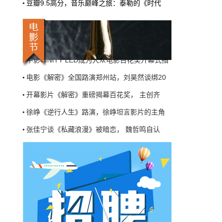
豆瓣9.5高分，音乐巅峰之旅：泰勒的《时代
机率比去年腰斩"，有人说"演员片酬从日薪800
张佳宁谈《私藏浪漫》被暗恋， 魏哲鸣自认
掉到300都没人接"。最诛心的一条是："我们拍
三天的东西，AI一天出八集，还比你好看…
《异人之下》重庆路演收官，乌尔善导演渴望
本网原创
6月27日 10:01:00
徐峥现实主义新作《逆行人生》广州路演，邬
中影CINITY LED成为大众电影百花奖开幕式指
9万块银幕，全年只卖400亿：电影院的
钱去哪了？
电影《解密》全国路演郑州站，刘昊然谈绑20
近80部中外影片，革命历史、喜剧、科幻、动
开幕影片《解密》重磅揭幕百花奖， 主创齐
画，类型挺全。刘烨的《四渡》、皮克斯的
《玩具总动员5》、谢苗的《火遮眼》，该有的
徐峥《逆行人生》路演，徐峥坦言影片的主角
牌都亮出来了。
张佳宁谈《私藏浪漫》被暗恋， 魏哲鸣自认
本网原创
6月27日 10:01:00
《异人之下》重庆路演收官，乌尔善导演渴望
7万部AI短剧一夜下架，广电总局这次是
徐峥现实主义新作《逆行人生》广州路演，邬
动真格的
中影CINITY LED成为大众电影百花奖开幕式指
6月24日，广电总局官网挂出了一份文件。没
有发布会，没有吹风会。就这么安安静静地，
电影《解密》全国路演郑州站，刘昊然谈绑20
把《微短剧发展管理办法（征求意见稿）》摆
到了所有人面前。
开幕影片《解密》重磅揭幕百花奖， 主创齐