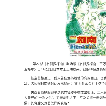
第27部《名侦探柯南》剧场版《名侦探柯南：百万
五棱星》自4月12日日本本土上映以来，已取得超过15
怪盗基德通过一份预告信宣扬着他的高调回归，也
敌，名侦探柯南则对此发出疑问：“他为什么会盯上这个
关西名侦探服部平次也向怪盗基德放出狠话，二人
人曾经的“一吻之仇”。刀光剑影之下，平次关键一击划
露？其背后又藏着怎样的真相？