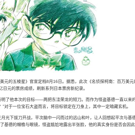
美元的五棱星》官宣定档8月16日。据悉，此次《名侦探柯南：百万美元
5亿日元的票房成绩，刷新系列日本票房新纪录。
表明了他本次的目标——两把东洼荣龙的短刀。而作为怪盗基德一直以来
？”对于一位宝石大盗而言，将目标锁定在刀身上，其中一定暗藏玄机。
在月光下拔刀开战，平次脑中一闪而过的远山和叶，让人回想起平次与基
破了基德的帽檐与眼镜，怪盗尴尬地露出半张脸，他的真实身份是否会因