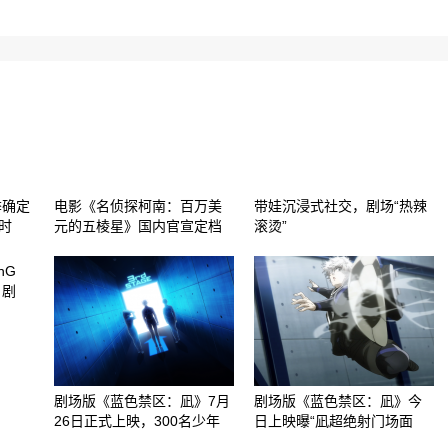
季确定
电影《名侦探柯南：百万美
带娃沉浸式社交，剧场“热辣
时
元的五棱星》国内官宣定档
滚烫”
nG
!》剧
剧场版《蓝色禁区：凪》7月
剧场版《蓝色禁区：凪》今
26日正式上映，300名少年
日上映曝“凪超绝射门场面