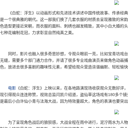
《白蛇：浮生》以动画形式和先进技术讲述中国传统故事、传承经典，
是一个很典雅的朝代。这一部我们换了几套衣服的材质去呈现雅致的宋韵
色造型更接近宋朝，而衣服的面料、刺绣也越发精致，其中小白大婚的头
七种花编制花冠，力求彰显自然纯真之美。
同时，影片也融入很多奇思妙想，令观众眼前一亮，比如宝青坊戏台
无缝，需要多个部门通力合作，并请了很多专业戏曲演员来做角色动画捕
色，放进去很多喜剧的趣味性元素，希望给观众营造诙谐幽默、轻松愉快
电影
《白蛇：浮生》上映以来，在各地路演现场收获观众无数好评，
现引得观众连连称赞，视效总监闫凯介绍道，盗仙草这场戏有180多个镜
是最后小白许仙小青与法海大战，因为特效量超大，角色的表演也要突出
为了呈现角色战后的狼狈感，大战全程在雨中进行，泥泞雨水为人物