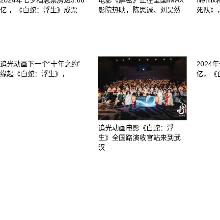
2024年七夕档总票房达3.66
电影《解密》正在全国IMAX
Netf
亿 ，《白蛇：浮生》成票
影院热映，陈思诚、刘昊然
死队》，
追光动画下一个“十年之约”
2024
缘起《白蛇：浮生》，
亿，《
追光动画电影《白蛇：浮
生》全国路演收官站来到武
汉