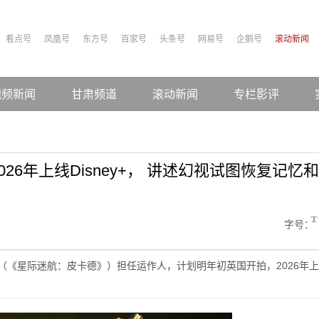
看点号
凤凰号
东方号
百家号
头条号
网易号
企鹅号
滚动新闻
视频新闻
甘肃频道
滚动新闻
专栏影评
6年上线Disney+， 讲述幻视试图恢复记忆和
字号：
（《星际迷航：皮卡德》）担任运作人，计划明年初英国开拍，2026年上