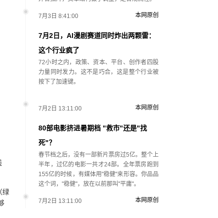
本网原创
7月3日 8:41:00
7月2日，AI漫剧赛道同时炸出两颗雷：
这个行业疯了
72小时之内，政策、资本、平台、创作者四股
力量同时发力。这不是巧合，这是整个行业被
按下了加速键。
本网原创
7月2日 13:11:00
80部电影挤进暑期档 "救市"还是"找
死"？
春节档之后，没有一部新片票房过5亿。整个上
线
半年，过亿的电影一共才24部。全年票房跑到
155亿的时候，有媒体用"稳健"来形容。你品品
这个词，"稳健"，放在以前那叫"平庸"。
（绿
本网原创
7月2日 13:11:00
够