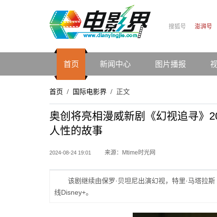
搜狐号
澎湃号
首页
新闻中心
图片播报
首页
国际电影界
正文
/
/
奥创将亮相漫威新剧《幻视追寻》202
人性的故事
来源：Mtime时光网
2024-08-24 19:01
该剧继续由保罗·贝坦尼出演幻视，特里·马塔拉斯
线Disney+。