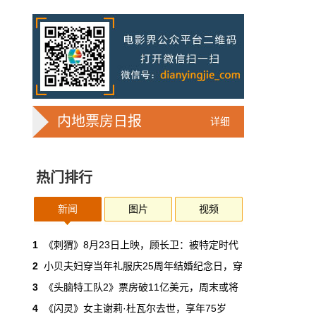
7亿人刷短剧，AI却在把真人演员逼上绝
路
2025年，真人实拍微短剧的上线数量占比约
71%，AI微短剧不到30%。到了2026年第一季
度，这个比例完全倒挂——真人实拍跌到
32%，AI飙升到68%。
本网原创
6月30日 11:35:44
内地票房日报
详细
华策拿《西游记》赌AI那天，半个影视
圈失眠了
热门排行
一个做了几十年传统影视的头部公司，用这种
姿态官宣下场，信号太明确了：AI内容制作不
再是草根创业者的自嗨游戏，正规军来了。
新闻
图片
视频
本网原创
6月30日 11:34:00
1
《刺猬》8月23日上映，顾长卫：被特定时代
2
小贝夫妇穿当年礼服庆25周年结婚纪念日，穿
7月1日起AI漫剧独立上户：30万以下
3
《头脑特工队2》票房破11亿美元，周末或将
的，平台自己兜着
4
《闪灵》女主谢莉·杜瓦尔去世，享年75岁
过去两年，AI漫剧用一种近乎无政府的方式，