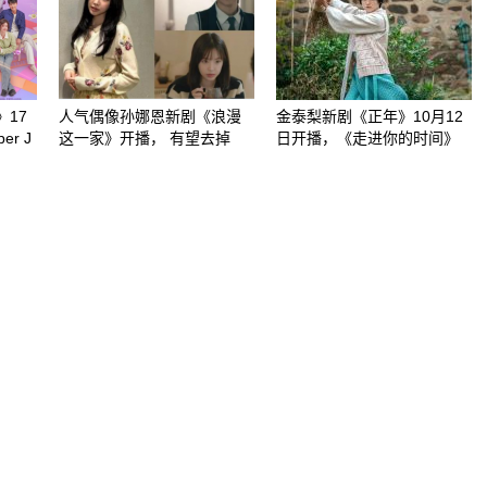
》17
人气偶像孙娜恩新剧《浪漫
金泰梨新剧《正年》10月12
r J
这一家》开播， 有望去掉
日开播，《走进你的时间》