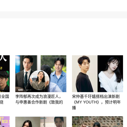
日全国
李阵郁再次成为浪漫匠人，
宋仲基千玗嬉搭档出演新剧
烧
与申惠善合作新剧《致我的
《MY YOUTH》，预计明年
播