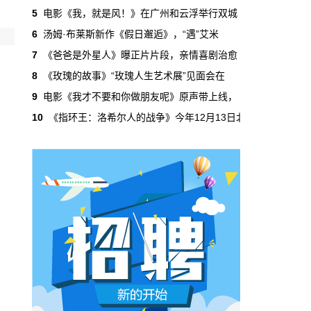
吃掉了整个微短剧市场95%的产量，却几乎没
5
电影《我，就是风！》在广州和云浮举行双城
有承担过对等的监管成本。
6
汤姆·布莱斯新作《假日邂逅》，“遇”艾米
7
《爸爸是外星人》曝正片片段，亲情喜剧治愈
本网原创
6月29日 10:20:00
8
《玫瑰的故事》“玫瑰人生艺术展”见面会在
年轻人不进电影院了，但电影照样有人
9
电影《我才不要和你做朋友呢》原声带上线，
看
10
《指环王：洛希尔人的战争》今年12月13日北
2019年，24岁以下的观众占全年购票人群的
38%。到2025年，这个数字跌到了15%。五年
时间，年轻人在电影院里的占比缩水了一半还
多。20岁以下更夸张，从8.9%跌到2.9%，几
乎归零…
本网原创
6月29日 10:20:00
AI短剧赢了数量，真人短剧赢了命
2026年一季度，全行业上线微短剧12.8万部，
其中AI短剧12.2万部，占比超过95%。真人短
剧？只剩几千部。你猜这95%的AI短剧，拿走
了多少流量？
本网原创
6月28日 13:03:00