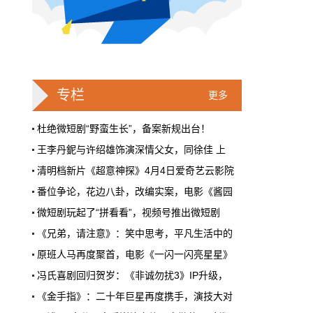
戛纳一句"Fuck AI"，喊出了多少电影人
的遮羞布
2026年6月，法国南部的阳光一如既往地贵，
但今年戛纳最贵的东西，不是红毯上那几百套
高定，而是一句话。
专栏
更多
本网原创
6月28日 9:25:00
杜绝微短剧“野蛮生长”，备案新规出台！
王李丹鈮与许绍雄饰演深情父女，同徐佳 上
周星驰跑去拍AI短剧了，电影院还剩什
清明档新片《超意神探》4月4日爱奇艺云影院
么？
番位争论，花边八卦，改编实案，电影《酱园
5月31号，横店。63岁的周星驰穿着黑色夹克
出现在《食神2026》的开机现场。这部短剧改
微短剧玩起了“拼看看”，视频号推出微短剧
编自他30年前的经典电影，竖屏拍摄，AI辅助
《兄弟，请注意》：笑中思考，平凡生活中的
制作，成本400万。预计9月上线。
原班人马再度聚首，电影《一闪一闪亮星星》
本网原创
6月28日 9:25:00
冯氏喜剧回归贺岁：《非诚勿扰3》IP升级，
红果砸两个亿救真人短剧，图什么？
《金手指》：二十年巨星再度携手，演技大对
短剧从业者在评论区集体破防。有人说"今年开