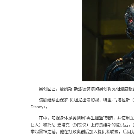
奥创回归，詹姆斯·斯派德饰演的奥创将亮相漫威新剧《
该剧继续由保罗·贝坦尼出演幻视，特里·马塔拉斯
Disney+。
在中，幻视身体是奥创用“再生摇篮”制造，并使用
巨人）和托尼·史塔克（钢铁侠）上传贾维斯的意识后
举起雷神之锤。他在打败奥创后加入复仇者联盟，后因