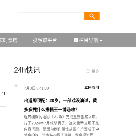
实时票房
投融资平台
栏目导航
24h快讯
更多
本网原创
7月3日 8:41:00
出道即顶配：20岁，一部戏没演过，黄
多多凭什么搭档王一博汤唯？
程耳编剧的电影《人·鱼》完成重新备案立项。
片子2024年7月就杀青了，这次重新立项不是
内容问题，是因为制作属性从国产片变成了中
外合拍片，资本结构做了调整，走合规流程。