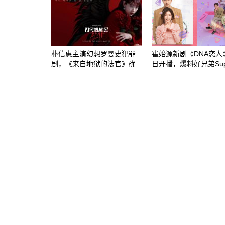
朴信惠主演幻想罗曼史犯罪
崔始源新剧《DNA恋人
剧，《来自地狱的法官》确
日开播，爆料好兄弟Supe