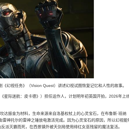
幻视任务》（Vision Quest）讲述幻视试图恢复记忆和人性的故事。
（《星际迷航：皮卡德》）担任运作人，计划明年初英国开拍，2026年上
瓦坎达振金为材料，生命来源来自洛基权杖上的心灵宝石，在布鲁斯·班纳
，由雷神托尔的雷神之锤放电激活完成。因为心灵宝石的原因，所以幻视能
为反派灭霸而死，在西景镇外被天剑局使用绯红女巫残留的魔法复活。