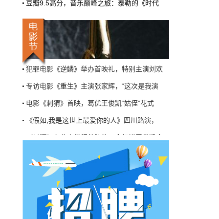
豆瓣9.5高分，音乐巅峰之旅：泰勒的《时代
机率比去年腰斩"，有人说"演员片酬从日薪800
掉到300都没人接"。最诛心的一条是："我们拍
三天的东西，AI一天出八集，还比你好看…
《假如，我是这世上最爱你的人》北京首映引
本网原创
6月27日 10:01:00
《假如，我是这世上最爱你的人》首映，“暑
9万块银幕，全年只卖400亿：电影院的
犯罪电影《逆鳞》举办首映礼，特别主演刘欢
钱去哪了？
专访电影《重生》主演张家辉，“这次是我演
近80部中外影片，革命历史、喜剧、科幻、动
画，类型挺全。刘烨的《四渡》、皮克斯的
电影《刺猬》首映，葛优王俊凯“姑侄”花式
《玩具总动员5》、谢苗的《火遮眼》，该有的
牌都亮出来了。
《假如,我是这世上最爱你的人》四川路演，
本网原创
6月27日 10:01:00
《刺猬》在北京举行首映礼，全红婵王俊凯合
7万部AI短剧一夜下架，广电总局这次是
《假如，我是这世上最爱你的人》北京首映引
动真格的
《假如，我是这世上最爱你的人》首映，“暑
6月24日，广电总局官网挂出了一份文件。没
犯罪电影《逆鳞》举办首映礼，特别主演刘欢
有发布会，没有吹风会。就这么安安静静地，
把《微短剧发展管理办法（征求意见稿）》摆
专访电影《重生》主演张家辉，“这次是我演
到了所有人面前。