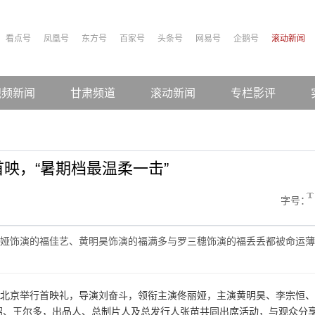
看点号
凤凰号
东方号
百家号
头条号
网易号
企鹅号
滚动新闻
视频新闻
甘肃频道
滚动新闻
专栏影评
映，“暑期档最温柔一击”
字号：
娅饰演的福佳艺、黄明昊饰演的福满多与罗三穗饰演的福丢丢都被命运薄
在北京举行首映礼，导演刘奋斗，领衔主演佟丽娅，主演黄明昊、李宗恒、
昭、王尔多，出品人、总制片人及总发行人张苗共同出席活动，与观众分