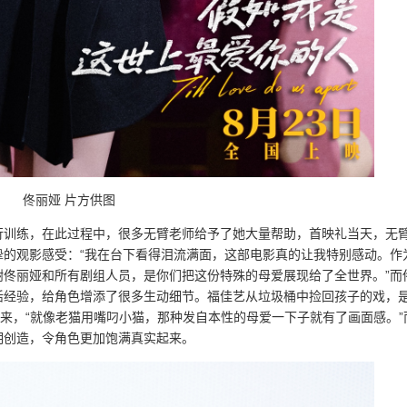
佟丽娅 片方供图
行训练，在此过程中，很多无臂老师给予了她大量帮助，首映礼当天，无
挚的观影感受：“我在台下看得泪流满面，这部电影真的让我特别感动。作
谢佟丽娅和所有剧组人员，是你们把这份特殊的母爱展现给了全世界。”而
活经验，给角色增添了很多生动细节。福佳艺从垃圾桶中捡回孩子的戏，
起来，“就像老猫用嘴叼小猫，那种发自本性的母爱一下子就有了画面感。”
明创造，令角色更加饱满真实起来。