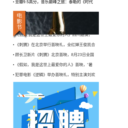
电影《刺猬》首映，葛优王俊凯“姑侄”花式
豆瓣9.5高分，音乐巅峰之旅：泰勒的《时代
机率比去年腰斩"，有人说"演员片酬从日薪800
掉到300都没人接"。最诛心的一条是："我们拍
《假如,我是这世上最爱你的人》四川路演，
三天的东西，AI一天出八集，还比你好看…
《刺猬》在北京举行首映礼，全红婵王俊凯合
本网原创
6月27日 10:01:00
顾长卫新片《刺猬》北京首映，8月23日全国
9万块银幕，全年只卖400亿：电影院的
《假如，我是这世上最爱你的人》首映，“暑
钱去哪了？
近80部中外影片，革命历史、喜剧、科幻、动
犯罪电影《逆鳞》举办首映礼，特别主演刘欢
画，类型挺全。刘烨的《四渡》、皮克斯的
专访电影《重生》主演张家辉，“这次是我演
《玩具总动员5》、谢苗的《火遮眼》，该有的
牌都亮出来了。
电影《刺猬》首映，葛优王俊凯“姑侄”花式
本网原创
6月27日 10:01:00
《假如,我是这世上最爱你的人》四川路演，
7万部AI短剧一夜下架，广电总局这次是
《刺猬》在北京举行首映礼，全红婵王俊凯合
动真格的
顾长卫新片《刺猬》北京首映，8月23日全国
6月24日，广电总局官网挂出了一份文件。没
有发布会，没有吹风会。就这么安安静静地，
把《微短剧发展管理办法（征求意见稿）》摆
到了所有人面前。