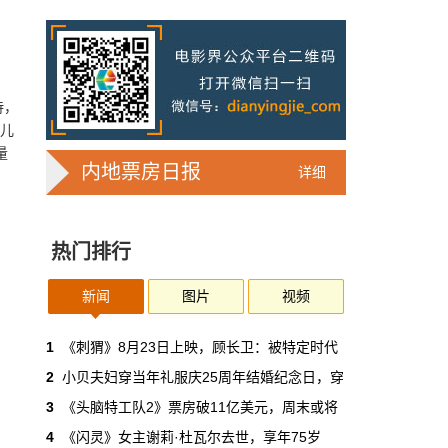
7亿人刷短剧，AI却在把真人演员逼上绝
路
2025年，真人实拍微短剧的上线数量占比约
71%，AI微短剧不到30%。到了2026年第一季
度，这个比例完全倒挂——真人实拍跌到
待，
32%，AI飙升到68%。
带儿
量
本网原创
6月30日 11:35:44
内地票房日报
详细
华策拿《西游记》赌AI那天，半个影视
圈失眠了
热门排行
一个做了几十年传统影视的头部公司，用这种
姿态官宣下场，信号太明确了：AI内容制作不
再是草根创业者的自嗨游戏，正规军来了。
新闻
图片
视频
本网原创
6月30日 11:34:00
1
《刺猬》8月23日上映，顾长卫：被特定时代
2
小贝夫妇穿当年礼服庆25周年结婚纪念日，穿
7月1日起AI漫剧独立上户：30万以下
3
《头脑特工队2》票房破11亿美元，周末或将
的，平台自己兜着
4
《闪灵》女主谢莉·杜瓦尔去世，享年75岁
过去两年，AI漫剧用一种近乎无政府的方式，