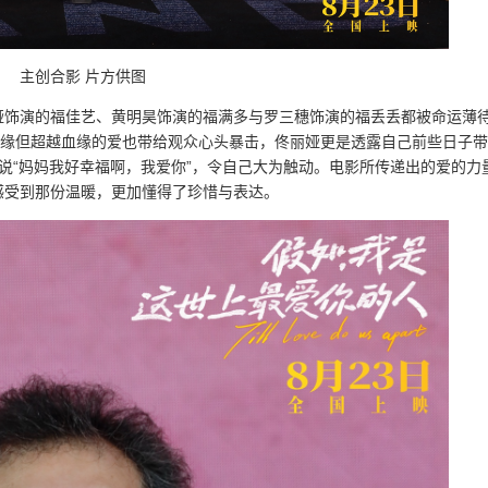
主创合影 片方供图
娅饰演的福佳艺、黄明昊饰演的福满多与罗三穗饰演的福丢丢都被命运薄
血缘但超越血缘的爱也带给观众心头暴击，佟丽娅更是透露自己前些日子
说“妈妈我好幸福啊，我爱你”，令自己大为触动。电影所传递出的爱的力
感受到那份温暖，更加懂得了珍惜与表达。