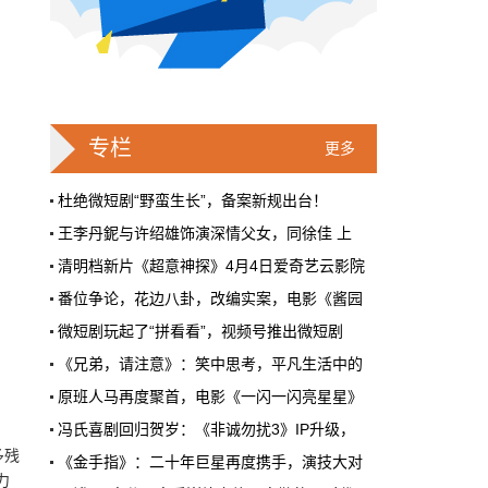
戛纳一句"Fuck AI"，喊出了多少电影人
的遮羞布
2026年6月，法国南部的阳光一如既往地贵，
但今年戛纳最贵的东西，不是红毯上那几百套
高定，而是一句话。
专栏
更多
本网原创
6月28日 9:25:00
杜绝微短剧“野蛮生长”，备案新规出台！
王李丹鈮与许绍雄饰演深情父女，同徐佳 上
周星驰跑去拍AI短剧了，电影院还剩什
清明档新片《超意神探》4月4日爱奇艺云影院
么？
番位争论，花边八卦，改编实案，电影《酱园
5月31号，横店。63岁的周星驰穿着黑色夹克
出现在《食神2026》的开机现场。这部短剧改
微短剧玩起了“拼看看”，视频号推出微短剧
编自他30年前的经典电影，竖屏拍摄，AI辅助
《兄弟，请注意》：笑中思考，平凡生活中的
制作，成本400万。预计9月上线。
《假如，我是这世上最爱你的人》首映，“暑
原班人马再度聚首，电影《一闪一闪亮星星》
本网原创
6月28日 9:25:00
犯罪电影《逆鳞》举办首映礼，特别主演刘欢
冯氏喜剧回归贺岁：《非诚勿扰3》IP升级，
红果砸两个亿救真人短剧，图什么？
专访电影《重生》主演张家辉，“这次是我演
多残
《金手指》：二十年巨星再度携手，演技大对
短剧从业者在评论区集体破防。有人说"今年开
力