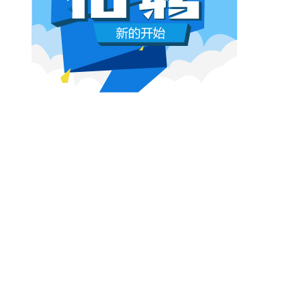
本网原创
6月26日 10:03:00
影视行业冷透了：167个人抢一个活，
顶流演员台上求工作
董子健领奖的时候说："我还是演员董子健，有
合适的角色可以找我，档期很空。"刘昊然在台
上放话"欢迎约戏"。程潇更直接，"求工作"三个
字脱口而出。
本网原创
6月26日 10:03:00
AI漫剧这场梦，该醒了
有人花3000块做出AI短剧，播放量冲到3.5
亿。有人投20万做7部剧，一夜之间全部归
零。有人因为侵权，判了八个月。
本网原创
6月25日 9:14:00
一部已经下线的电影，凭什么让陈道明
袁和平吴京跑一趟兰州