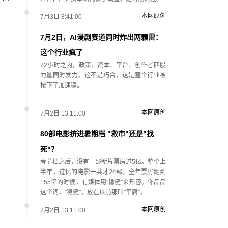
本网原创
7月3日 8:41:00
7月2日，AI漫剧赛道同时炸出两颗雷：
这个行业疯了
72小时之内，政策、资本、平台、创作者四股
力量同时发力。这不是巧合，这是整个行业被
按下了加速键。
本网原创
7月2日 13:11:00
80部电影挤进暑期档 "救市"还是"找
死"？
春节档之后，没有一部新片票房过5亿。整个上
半年，过亿的电影一共才24部。全年票房跑到
155亿的时候，有媒体用"稳健"来形容。你品品
这个词，"稳健"，放在以前那叫"平庸"。
本网原创
7月2日 13:11:00