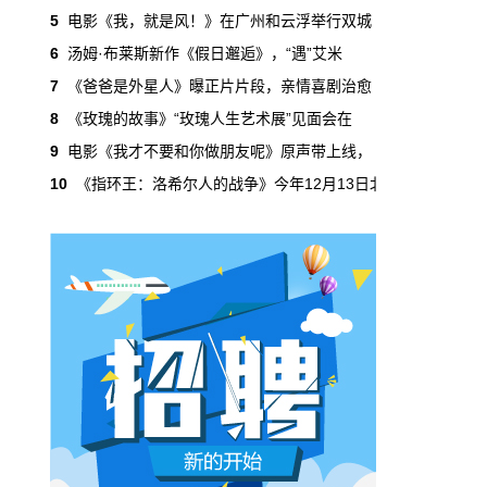
吃掉了整个微短剧市场95%的产量，却几乎没
5
电影《我，就是风！》在广州和云浮举行双城
有承担过对等的监管成本。
6
汤姆·布莱斯新作《假日邂逅》，“遇”艾米
7
《爸爸是外星人》曝正片片段，亲情喜剧治愈
本网原创
6月29日 10:20:00
8
《玫瑰的故事》“玫瑰人生艺术展”见面会在
年轻人不进电影院了，但电影照样有人
9
电影《我才不要和你做朋友呢》原声带上线，
看
10
《指环王：洛希尔人的战争》今年12月13日北
2019年，24岁以下的观众占全年购票人群的
38%。到2025年，这个数字跌到了15%。五年
时间，年轻人在电影院里的占比缩水了一半还
多。20岁以下更夸张，从8.9%跌到2.9%，几
乎归零…
本网原创
6月29日 10:20:00
AI短剧赢了数量，真人短剧赢了命
2026年一季度，全行业上线微短剧12.8万部，
其中AI短剧12.2万部，占比超过95%。真人短
剧？只剩几千部。你猜这95%的AI短剧，拿走
了多少流量？
本网原创
6月28日 13:03:00