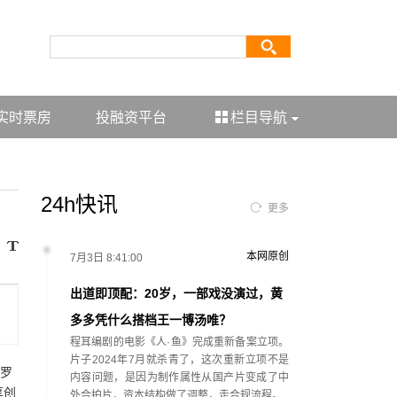
实时票房
投融资平台
栏目导航
24h快讯
更多
本网原创
7月3日 8:41:00
出道即顶配：20岁，一部戏没演过，黄
多多凭什么搭档王一博汤唯？
程耳编剧的电影《人·鱼》完成重新备案立项。
片子2024年7月就杀青了，这次重新立项不是
罗
内容问题，是因为制作属性从国产片变成了中
享创
外合拍片，资本结构做了调整，走合规流程。