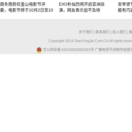
周冬雨担任釜山电影节评
EXO朴灿烈将开启亚洲巡
安宰贤
委，电影节将于10月2日至10
演，网友表示迫不及待
能有巧
关于我们
|
联系我们
|
加入我们
|
Copyright 2014 DianYingJie.Com.Cn All ri
甘公网安备 62010502000332号
广播电视节目制作经营许可