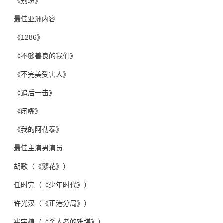
《别班》
最佳亚洲内容
《1286》
《不够善良的我们》
《不完美受害人》
《追后一击》
《闭嘴》
《我的阿勒泰》
最佳主演男演员
胡歌（《繁花》）
任时完（《少年时代》）
许光汉（《正港分局》）
崔宇植（《杀人者的难堪》）