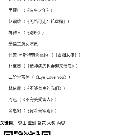
吴慷仁（《有生之年》）
赵震雄（《无路可走：轮盘赌》）
堺雅人（《别班》）
最佳主演女演员
迪安·萨斯特劳沃德约 （《香烟女孩》）
朴宝英（《精神病房也会迎来清晨》）
二阶堂富美（《Eye Love You》）
林依晨（《不够善良的我们》）
周迅（《不完美受害人》）
金惠奫（《背着善宰跑》）
关键词：
釜山
亚洲
繁花
大奖
内容