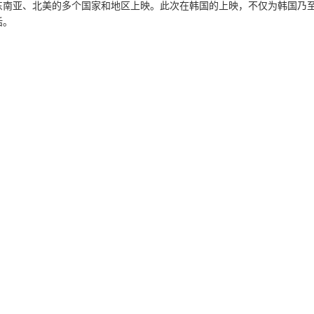
东南亚、北美的多个国家和地区上映。此次在韩国的上映，不仅为韩国乃
话。