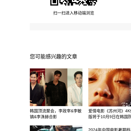
扫一扫进入移动端浏览
您可能感兴趣的文章
韩国顶流聚会，李政宰&李敏
爱情电影《苏州河》4K
镐&李洙赫合影
版将于10月9日在韩国
2024年中国电影暑期档