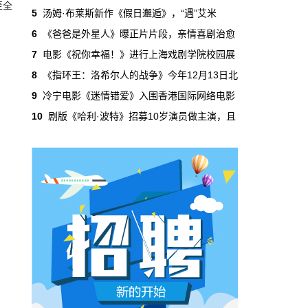
至全
吃掉了整个微短剧市场95%的产量，却几乎没
5
汤姆·布莱斯新作《假日邂逅》，“遇”艾米
有承担过对等的监管成本。
6
《爸爸是外星人》曝正片片段，亲情喜剧治愈
7
电影《祝你幸福！》进行上海戏剧学院校园展
本网原创
6月29日 10:20:00
8
《指环王：洛希尔人的战争》今年12月13日北
年轻人不进电影院了，但电影照样有人
9
冷宁电影《迷情错爱》入围香港国际网络电影
看
10
剧版《哈利·波特》招募10岁演员做主演，且
2019年，24岁以下的观众占全年购票人群的
38%。到2025年，这个数字跌到了15%。五年
时间，年轻人在电影院里的占比缩水了一半还
多。20岁以下更夸张，从8.9%跌到2.9%，几
乎归零…
本网原创
6月29日 10:20:00
AI短剧赢了数量，真人短剧赢了命
2026年一季度，全行业上线微短剧12.8万部，
其中AI短剧12.2万部，占比超过95%。真人短
剧？只剩几千部。你猜这95%的AI短剧，拿走
了多少流量？
本网原创
6月28日 13:03:00