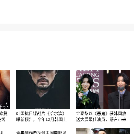
修复
韩国抗日谍战片《哈尔滨》
金泰梨以《恶鬼》获韩国放
院线
曝新预告，今年12月韩国上
送大赏最佳演员，感言带来
思
青年创作者探讨中国电影发