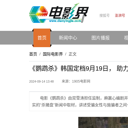
搜狐号
澎湃号
首页
新闻中心
图片播报
首页
国际电影界
正文
/
/
《鹦鹉杀》韩国定档9月19日， 助
来源：1905电影网
2024-09-14 13:48
电影《鹦鹉杀》由双雪涛担任监制，麻赢心编剧并
实的“杀猪盘”新闻中取材，讲述受骗女性与施骗者之