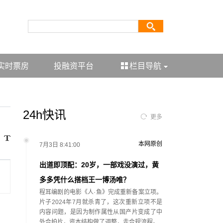
实时票房
投融资平台
栏目导航
24h快讯
更多
本网原创
7月3日 8:41:00
出道即顶配：20岁，一部戏没演过，黄
多多凭什么搭档王一博汤唯？
程耳编剧的电影《人·鱼》完成重新备案立项。
片子2024年7月就杀青了，这次重新立项不是
内容问题，是因为制作属性从国产片变成了中
外合拍片，资本结构做了调整，走合规流程。