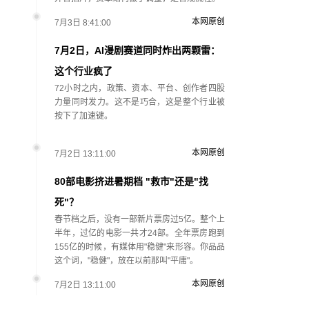
本网原创
7月3日 8:41:00
7月2日，AI漫剧赛道同时炸出两颗雷：
这个行业疯了
72小时之内，政策、资本、平台、创作者四股
力量同时发力。这不是巧合，这是整个行业被
按下了加速键。
本网原创
7月2日 13:11:00
80部电影挤进暑期档 "救市"还是"找
死"？
春节档之后，没有一部新片票房过5亿。整个上
半年，过亿的电影一共才24部。全年票房跑到
155亿的时候，有媒体用"稳健"来形容。你品品
这个词，"稳健"，放在以前那叫"平庸"。
本网原创
7月2日 13:11:00