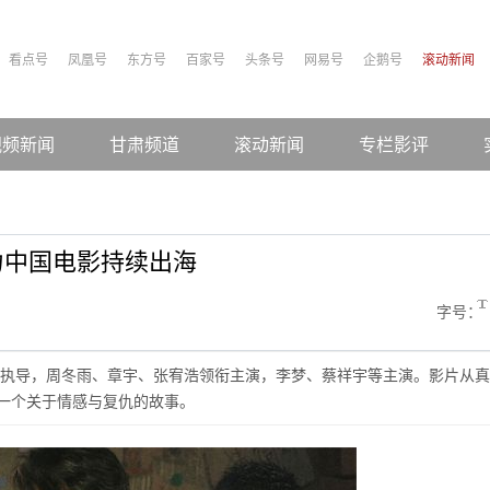
看点号
凤凰号
东方号
百家号
头条号
网易号
企鹅号
滚动新闻
视频新闻
甘肃频道
滚动新闻
专栏影评
力中国电影持续出海
字号：
执导，周冬雨、章宇、张宥浩领衔主演，李梦、蔡祥宇等主演。影片从真
间一个关于情感与复仇的故事。