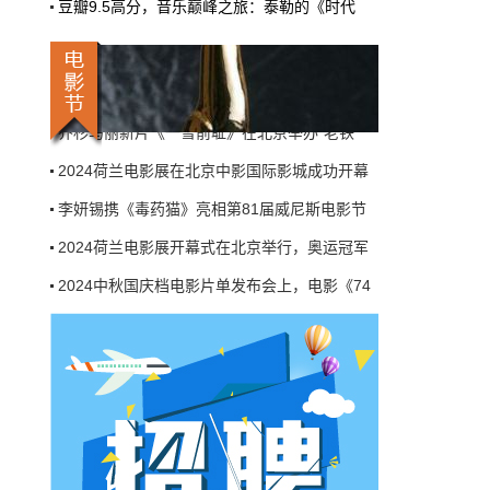
豆瓣9.5高分，音乐巅峰之旅：泰勒的《时代
机率比去年腰斩"，有人说"演员片酬从日薪800
2024中秋国庆档电影片单发布会上，电影《74
掉到300都没人接"。最诛心的一条是："我们拍
三天的东西，AI一天出八集，还比你好看…
网络剧《边水往事》研讨会在京举行，江奇霖
本网原创
6月27日 10:01:00
话剧《蒙藏学校》在京首演， 讲述首个少数
乔杉马丽新片《一雪前耻》在北京举办“老铁
9万块银幕，全年只卖400亿：电影院的
钱去哪了？
2024荷兰电影展在北京中影国际影城成功开幕
近80部中外影片，革命历史、喜剧、科幻、动
李妍锡携《毒药猫》亮相第81届威尼斯电影节
画，类型挺全。刘烨的《四渡》、皮克斯的
《玩具总动员5》、谢苗的《火遮眼》，该有的
2024荷兰电影展开幕式在北京举行，奥运冠军
牌都亮出来了。
2024中秋国庆档电影片单发布会上，电影《74
本网原创
6月27日 10:01:00
网络剧《边水往事》研讨会在京举行，江奇霖
7万部AI短剧一夜下架，广电总局这次是
话剧《蒙藏学校》在京首演， 讲述首个少数
动真格的
乔杉马丽新片《一雪前耻》在北京举办“老铁
6月24日，广电总局官网挂出了一份文件。没
有发布会，没有吹风会。就这么安安静静地，
2024荷兰电影展在北京中影国际影城成功开幕
把《微短剧发展管理办法（征求意见稿）》摆
到了所有人面前。
李妍锡携《毒药猫》亮相第81届威尼斯电影节