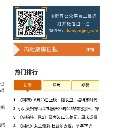
7亿人刷短剧，AI却在把真人演员逼上绝
路
2025年，真人实拍微短剧的上线数量占比约
71%，AI微短剧不到30%。到了2026年第一季
度，这个比例完全倒挂——真人实拍跌到
32%，AI飙升到68%。
本网原创
6月30日 11:35:44
内地票房日报
详细
华策拿《西游记》赌AI那天，半个影视
圈失眠了
热门排行
一个做了几十年传统影视的头部公司，用这种
姿态官宣下场，信号太明确了：AI内容制作不
弈也
再是草根创业者的自嗨游戏，正规军来了。
新闻
图片
视频
”战
本网原创
6月30日 11:34:00
1
《刺猬》8月23日上映，顾长卫：被特定时代
实的
2
小贝夫妇穿当年礼服庆25周年结婚纪念日，穿
7月1日起AI漫剧独立上户：30万以下
3
《头脑特工队2》票房破11亿美元，周末或将
的，平台自己兜着
地的
4
《闪灵》女主谢莉·杜瓦尔去世，享年75岁
过去两年，AI漫剧用一种近乎无政府的方式，