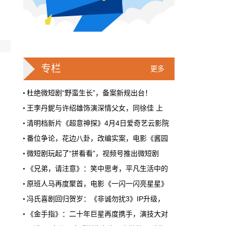
戛纳一句"Fuck AI"，喊出了多少电影人
的遮羞布
2026年6月，法国南部的阳光一如既往地贵，
但今年戛纳最贵的东西，不是红毯上那几百套
高定，而是一句话。
专栏
更多
本网原创
6月28日 9:25:00
杜绝微短剧“野蛮生长”，备案新规出台！
王李丹鈮与许绍雄饰演深情父女，同徐佳 上
周星驰跑去拍AI短剧了，电影院还剩什
清明档新片《超意神探》4月4日爱奇艺云影院
么？
番位争论，花边八卦，改编实案，电影《酱园
5月31号，横店。63岁的周星驰穿着黑色夹克
出现在《食神2026》的开机现场。这部短剧改
微短剧玩起了“拼看看”，视频号推出微短剧
编自他30年前的经典电影，竖屏拍摄，AI辅助
《兄弟，请注意》：笑中思考，平凡生活中的
制作，成本400万。预计9月上线。
原班人马再度聚首，电影《一闪一闪亮星星》
本网原创
6月28日 9:25:00
冯氏喜剧回归贺岁：《非诚勿扰3》IP升级，
红果砸两个亿救真人短剧，图什么？
《金手指》：二十年巨星再度携手，演技大对
2024荷兰电影展开幕式在北京举行，奥运冠军
短剧从业者在评论区集体破防。有人说"今年开