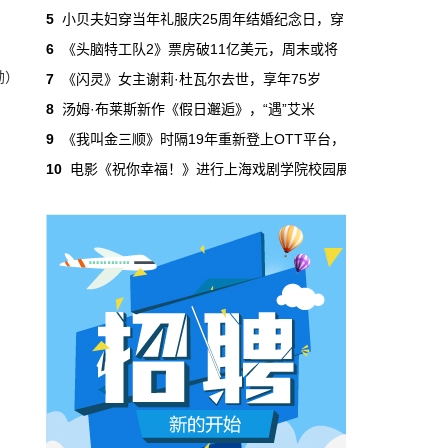
吃掉了整个微短剧市场95%的产量，却几乎没
5
小贝夫妇穿当年礼服庆25周年结婚纪念日，穿
有承担过对等的监管成本。
6
《头脑特工队2》票房破11亿美元，周末或将
勋）
7
《闪灵》女主谢莉·杜瓦尔去世，享年75岁
本网原创
6月29日 10:20:00
8
汤姆·布莱斯新作《假日邂逅》，“遇”艾米
年轻人不进电影院了，但电影照样有人
9
《我叫金三顺》时隔19年重新登上OTT平台，
看
10
电影《祝你幸福！》进行上海戏剧学院校园展
2019年，24岁以下的观众占全年购票人群的
38%。到2025年，这个数字跌到了15%。五年
时间，年轻人在电影院里的占比缩水了一半还
多。20岁以下更夸张，从8.9%跌到2.9%，几
乎归零…
本网原创
6月29日 10:20:00
AI短剧赢了数量，真人短剧赢了命
2026年一季度，全行业上线微短剧12.8万部，
其中AI短剧12.2万部，占比超过95%。真人短
剧？只剩几千部。你猜这95%的AI短剧，拿走
了多少流量？
本网原创
6月28日 13:03:00