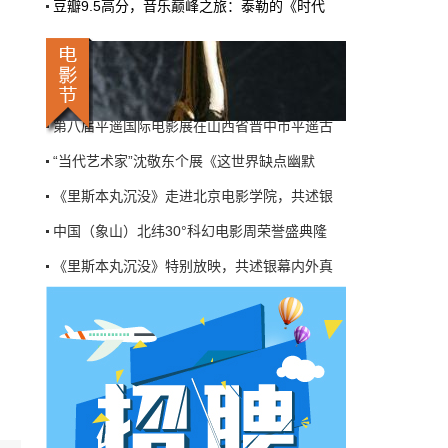
豆瓣9.5高分，音乐巅峰之旅：泰勒的《时代
机率比去年腰斩"，有人说"演员片酬从日薪800
《里斯本丸沉没》特别放映，共述银幕内外真
掉到300都没人接"。最诛心的一条是："我们拍
三天的东西，AI一天出八集，还比你好看…
电影《沙丘2》举行特别放映活动，导演携甜
本网原创
6月27日 10:01:00
电影《记忆消失前》主创见面会和首映式在北
9万块银幕，全年只卖400亿：电影院的
第八届平遥国际电影展在山西省晋中市平遥古
钱去哪了？
“当代艺术家”沈敬东个展《这世界缺点幽默
近80部中外影片，革命历史、喜剧、科幻、动
《里斯本丸沉没》走进北京电影学院，共述银
画，类型挺全。刘烨的《四渡》、皮克斯的
《玩具总动员5》、谢苗的《火遮眼》，该有的
中国（象山）北纬30°科幻电影周荣誉盛典隆
牌都亮出来了。
《里斯本丸沉没》特别放映，共述银幕内外真
本网原创
6月27日 10:01:00
电影《沙丘2》举行特别放映活动，导演携甜
7万部AI短剧一夜下架，广电总局这次是
电影《记忆消失前》主创见面会和首映式在北
动真格的
6月24日，广电总局官网挂出了一份文件。没
第八届平遥国际电影展在山西省晋中市平遥古
有发布会，没有吹风会。就这么安安静静地，
把《微短剧发展管理办法（征求意见稿）》摆
到了所有人面前。