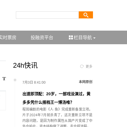
实时票房
投融资平台
栏目导航
24h快讯
更多
本网原创
7月3日 8:41:00
出道即顶配：20岁，一部戏没演过，黄
志
多多凭什么搭档王一博汤唯？
程耳编剧的电影《人·鱼》完成重新备案立项。
片子2024年7月就杀青了，这次重新立项不是
内容问题，是因为制作属性从国产片变成了中
外合拍片，资本结构做了调整，走合规流程。