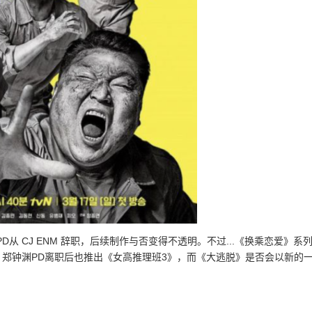
从 CJ ENM 辞职，后续制作与否变得不透明。不过...《换乘恋爱》系
3》，郑钟渊PD离职后也推出《女高推理班3》，而《大逃脱》是否会以新的