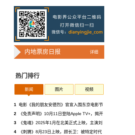
7亿人刷短剧，AI却在把真人演员逼上绝
路
2025年，真人实拍微短剧的上线数量占比约
71%，AI微短剧不到30%。到了2026年第一季
度，这个比例完全倒挂——真人实拍跌到
32%，AI飙升到68%。
本网原创
6月30日 11:35:44
内地票房日报
详细
华策拿《西游记》赌AI那天，半个影视
圈失眠了
热门排行
一个做了几十年传统影视的头部公司，用这种
姿态官宣下场，信号太明确了：AI内容制作不
再是草根创业者的自嗨游戏，正规军来了。
新闻
图片
视频
本网原创
6月30日 11:34:00
1
电影《我的朋友安德烈》官宣入围东京电影节
2
《免责声明》10月11日登陆Apple TV+，揭开
7月1日起AI漫剧独立上户：30万以下
3
《鬼魂》2025年1月在北美正式上映，主演刘
的，平台自己兜着
4
《刺猬》8月23日上映，顾长卫：被特定时代
过去两年，AI漫剧用一种近乎无政府的方式，