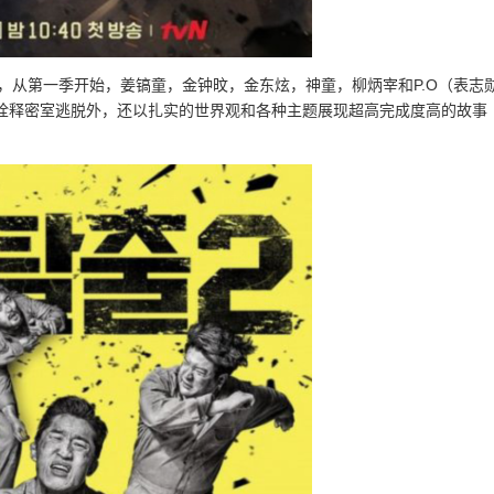
艺，从第一季开始，姜镐童，金钟旼，金东炫，神童，柳炳宰和P.O（表志
地诠释密室逃脱外，还以扎实的世界观和各种主题展现超高完成度高的故事