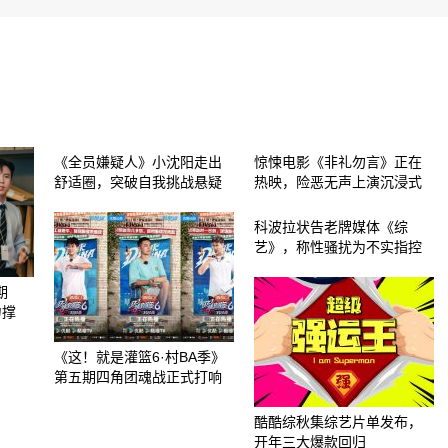
《全员嫌疑人》小沈阳走出
惊悚电影《非礼勿言》正在
舒适圈，突破自我挑战悬疑
热映，险恶无声上演沉浸式
科波拉状告老牌媒体《综
艺》，称性骚扰为不实指控
期
力撑
《这！就是灌篮6·村BA季》
第五期四角团魂战正式打响
酷酷综秋集综艺片单发布，
开年三大爆款回归