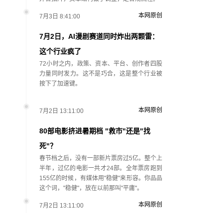
本网原创
7月3日 8:41:00
7月2日，AI漫剧赛道同时炸出两颗雷：
这个行业疯了
72小时之内，政策、资本、平台、创作者四股
力量同时发力。这不是巧合，这是整个行业被
按下了加速键。
本网原创
7月2日 13:11:00
80部电影挤进暑期档 "救市"还是"找
死"？
春节档之后，没有一部新片票房过5亿。整个上
半年，过亿的电影一共才24部。全年票房跑到
155亿的时候，有媒体用"稳健"来形容。你品品
这个词，"稳健"，放在以前那叫"平庸"。
本网原创
7月2日 13:11:00