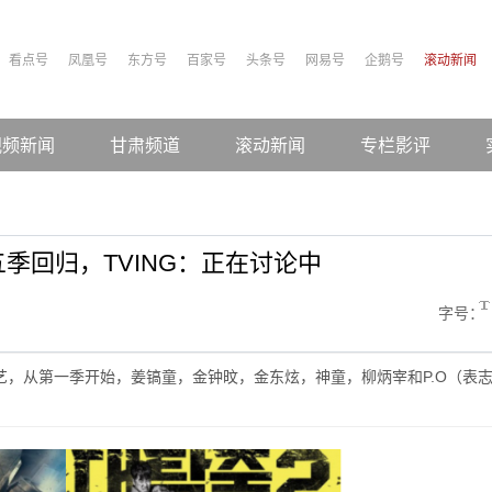
看点号
凤凰号
东方号
百家号
头条号
网易号
企鹅号
滚动新闻
视频新闻
甘肃频道
滚动新闻
专栏影评
季回归，TVING：正在讨论中
字号：
艺，从第一季开始，姜镐童，金钟旼，金东炫，神童，柳炳宰和P.O（表