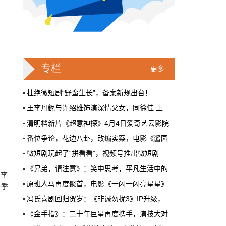
戛纳一句"Fuck AI"，喊出了多少电影人
的遮羞布
2026年6月，法国南部的阳光一如既往地贵，
但今年戛纳最贵的东西，不是红毯上那几百套
高定，而是一句话。
专栏
更多
本网原创
6月28日 9:25:00
杜绝微短剧“野蛮生长”，备案新规出台！
王李丹鈮与许绍雄饰演深情父女，同徐佳 上
周星驰跑去拍AI短剧了，电影院还剩什
清明档新片《超意神探》4月4日爱奇艺云影院
么？
番位争论，花边八卦，改编实案，电影《酱园
5月31号，横店。63岁的周星驰穿着黑色夹克
出现在《食神2026》的开机现场。这部短剧改
微短剧玩起了“拼看看”，视频号推出微短剧
编自他30年前的经典电影，竖屏拍摄，AI辅助
《兄弟，请注意》：笑中思考，平凡生活中的
制作，成本400万。预计9月上线。
列李
原班人马再度聚首，电影《一闪一闪亮星星》
“当代艺术家”沈敬东个展《这世界缺点幽默
本网原创
一季
6月28日 9:25:00
冯氏喜剧回归贺岁：《非诚勿扰3》IP升级，
《里斯本丸沉没》走进北京电影学院，共述银
红果砸两个亿救真人短剧，图什么？
《金手指》：二十年巨星再度携手，演技大对
中国（象山）北纬30°科幻电影周荣誉盛典隆
短剧从业者在评论区集体破防。有人说"今年开