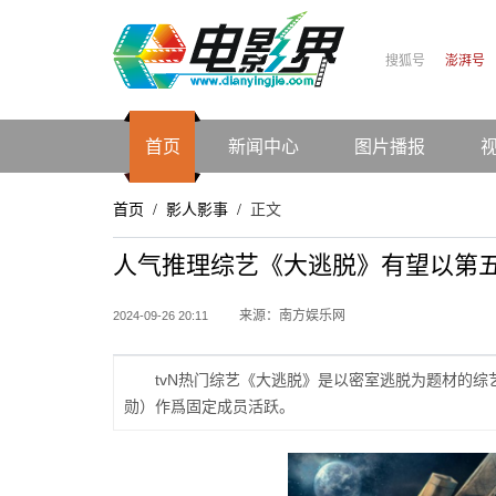
搜狐号
澎湃号
首页
新闻中心
图片播报
首页
影人影事
正文
/
/
人气推理综艺《大逃脱》有望以第五
来源：南方娱乐网
2024-09-26 20:11
tvN热门综艺《大逃脱》是以密室逃脱为题材的综
勋）作爲固定成员活跃。