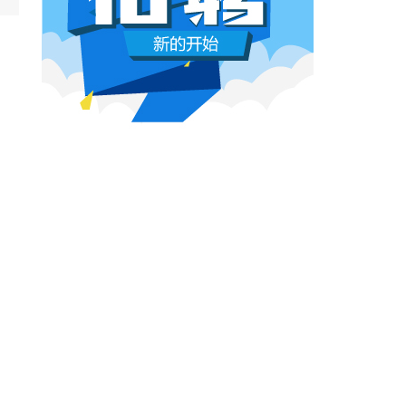
本网原创
6月26日 10:03:00
影视行业冷透了：167个人抢一个活，
顶流演员台上求工作
董子健领奖的时候说："我还是演员董子健，有
合适的角色可以找我，档期很空。"刘昊然在台
上放话"欢迎约戏"。程潇更直接，"求工作"三个
字脱口而出。
本网原创
6月26日 10:03:00
AI漫剧这场梦，该醒了
有人花3000块做出AI短剧，播放量冲到3.5
亿。有人投20万做7部剧，一夜之间全部归
零。有人因为侵权，判了八个月。
本网原创
6月25日 9:14:00
一部已经下线的电影，凭什么让陈道明
袁和平吴京跑一趟兰州