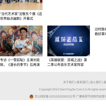
“当代艺术家”沈敬东个展《这
世界缺点幽默》开幕式
过时致
救好莱
专访《一雪前耻》主演刘奕
《英雄联盟：双城之战》第
铁，《漫长的季节》后再演
二季公布音乐艺术家阵容
关于我们
|
联系我们
|
加入我们
|
Copyright 2014 DianYingJie.Com.Cn All ri
甘公网安备 62010502000332号
广播电视节目制作经营许可