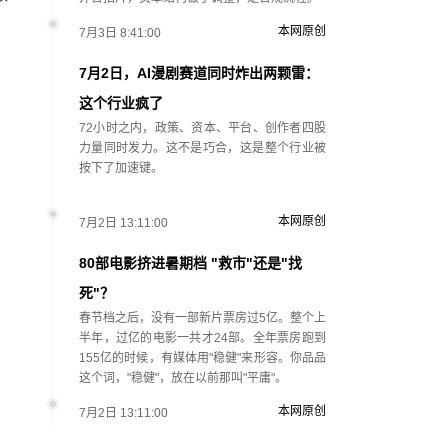
本网原创
7月3日 8:41:00
7月2日，AI漫剧赛道同时炸出两颗雷：
这个行业疯了
72小时之内，政策、资本、平台、创作者四股
力量同时发力。这不是巧合，这是整个行业被
按下了加速键。
本网原创
7月2日 13:11:00
80部电影挤进暑期档 "救市"还是"找
死"？
春节档之后，没有一部新片票房过5亿。整个上
半年，过亿的电影一共才24部。全年票房跑到
155亿的时候，有媒体用"稳健"来形容。你品品
这个词，"稳健"，放在以前那叫"平庸"。
本网原创
7月2日 13:11:00