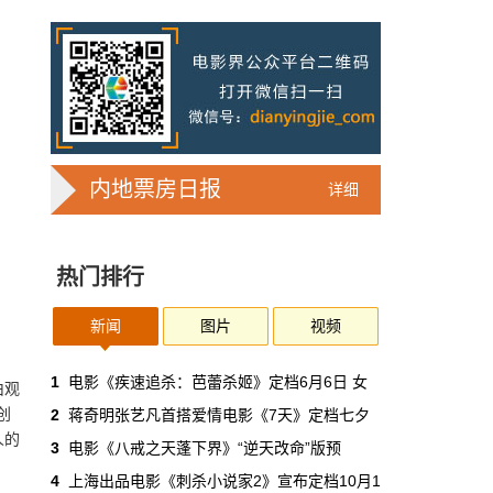
7亿人刷短剧，AI却在把真人演员逼上绝
路
2025年，真人实拍微短剧的上线数量占比约
71%，AI微短剧不到30%。到了2026年第一季
度，这个比例完全倒挂——真人实拍跌到
32%，AI飙升到68%。
本网原创
6月30日 11:35:44
内地票房日报
详细
华策拿《西游记》赌AI那天，半个影视
圈失眠了
热门排行
一个做了几十年传统影视的头部公司，用这种
姿态官宣下场，信号太明确了：AI内容制作不
再是草根创业者的自嗨游戏，正规军来了。
新闻
图片
视频
本网原创
6月30日 11:34:00
1
电影《疾速追杀：芭蕾杀姬》定档6月6日 女
由观
创
2
蒋奇明张艺凡首搭爱情电影《7天》定档七夕
7月1日起AI漫剧独立上户：30万以下
人的
3
‌电影《八戒之天蓬下界》“逆天改命”版预
的，平台自己兜着
4
上海出品电影《刺杀小说家2》宣布定档10月1
过去两年，AI漫剧用一种近乎无政府的方式，