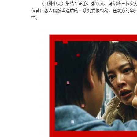
《日掛中天》集结辛芷蕾、张颂文、冯绍峰三位实力
位昔日恋人偶然重逢后的一系列爱恨纠葛，在双方的牵
性。