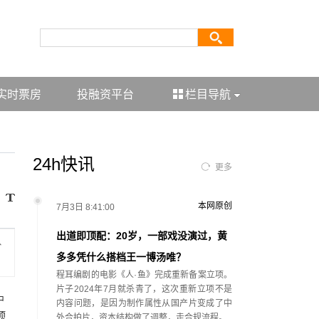
实时票房
投融资平台
栏目导航
24h快讯
更多
本网原创
7月3日 8:41:00
出道即顶配：20岁，一部戏没演过，黄
掛
多多凭什么搭档王一博汤唯？
程耳编剧的电影《人·鱼》完成重新备案立项。
片子2024年7月就杀青了，这次重新立项不是
中
内容问题，是因为制作属性从国产片变成了中
顶
外合拍片，资本结构做了调整，走合规流程。