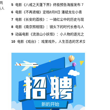
两
吃掉了整个微短剧市场95%的产量，却几乎没
5
电影《八戒之天蓬下界》终极预告海报发布 7
有承担过对等的监管成本。
与人
6
电影《不再退缩》定档8月8日 潘斌龙左小青
7
电影《长安的荔枝》：一骑红尘中的历史与现
本网原创
6月29日 10:20:00
8
电影《南京照相馆》：镜头下的时代长卷与人
年轻人不进电影院了，但电影照样有人
9
动画电影《流浪山小妖怪》：小人物的逐光之
看
10
电影《戏台》：戏里戏外，人生百态的艺术交
2019年，24岁以下的观众占全年购票人群的
38%。到2025年，这个数字跌到了15%。五年
时间，年轻人在电影院里的占比缩水了一半还
多。20岁以下更夸张，从8.9%跌到2.9%，几
乎归零…
本网原创
6月29日 10:20:00
AI短剧赢了数量，真人短剧赢了命
2026年一季度，全行业上线微短剧12.8万部，
其中AI短剧12.2万部，占比超过95%。真人短
剧？只剩几千部。你猜这95%的AI短剧，拿走
了多少流量？
本网原创
6月28日 13:03:00