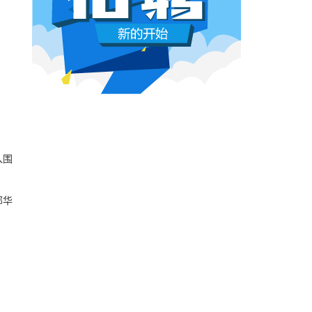
本网原创
6月26日 10:03:00
影视行业冷透了：167个人抢一个活，
顶流演员台上求工作
董子健领奖的时候说："我还是演员董子健，有
合适的角色可以找我，档期很空。"刘昊然在台
上放话"欢迎约戏"。程潇更直接，"求工作"三个
字脱口而出。
本网原创
6月26日 10:03:00
入围
AI漫剧这场梦，该醒了
有人花3000块做出AI短剧，播放量冲到3.5
部华
亿。有人投20万做7部剧，一夜之间全部归
零。有人因为侵权，判了八个月。
本网原创
6月25日 9:14:00
一部已经下线的电影，凭什么让陈道明
袁和平吴京跑一趟兰州