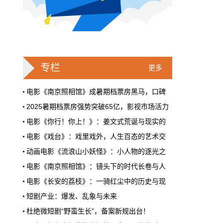
戛纳一句"Fuck AI"，喊出了多少电影人
的遮羞布
2026年6月，法国南部的阳光一如既往地贵，
但今年戛纳最贵的东西，不是红毯上那几百套
高定，而是一句话。
专栏
更多
本网原创
6月28日 9:25:00
电影《南京照相馆》成暑期档票房黑马，口碑
2025暑期档票房强势突破65亿，影视市场活力
周星驰跑去拍AI短剧了，电影院还剩什
电影《你行！你上！》：姜文式荒诞与现实的
么？
电影《戏台》：戏里戏外，人生百态的艺术交
5月31号，横店。63岁的周星驰穿着黑色夹克
出现在《食神2026》的开机现场。这部短剧改
动画电影《流浪山小妖怪》：小人物的逐光之
编自他30年前的经典电影，竖屏拍摄，AI辅助
电影《南京照相馆》：镜头下的时代长卷与人
制作，成本400万。预计9月上线。
电影《长安的荔枝》：一骑红尘中的历史与现
本网原创
6月28日 9:25:00
短剧产业：爆发、乱象与未来
红果砸两个亿救真人短剧，图什么？
杜绝微短剧“野蛮生长”，备案新规出台！
答案分析:朱衣点头，佐雍得尝，倚炙品甜佛
短剧从业者在评论区集体破防。有人说"今年开