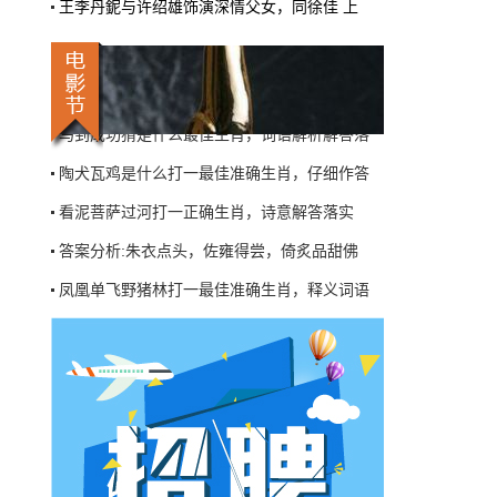
王李丹鈮与许绍雄饰演深情父女，同徐佳 上
机率比去年腰斩"，有人说"演员片酬从日薪800
凤凰单飞野猪林打一最佳准确生肖，释义词语
掉到300都没人接"。最诛心的一条是："我们拍
三天的东西，AI一天出八集，还比你好看…
不三不四桃花屋，东宫西攻各分半是指哪个生
本网原创
6月27日 10:01:00
知雄守雌，招降纳判，八度阳光五瓜田代表哪
马到成功猜是什么最佳生肖，词语解析解答落
9万块银幕，全年只卖400亿：电影院的
钱去哪了？
陶犬瓦鸡是什么打一最佳准确生肖，仔细作答
近80部中外影片，革命历史、喜剧、科幻、动
看泥菩萨过河打一正确生肖，诗意解答落实
画，类型挺全。刘烨的《四渡》、皮克斯的
《玩具总动员5》、谢苗的《火遮眼》，该有的
答案分析:朱衣点头，佐雍得尝，倚炙品甜佛
牌都亮出来了。
凤凰单飞野猪林打一最佳准确生肖，释义词语
本网原创
6月27日 10:01:00
不三不四桃花屋，东宫西攻各分半是指哪个生
7万部AI短剧一夜下架，广电总局这次是
知雄守雌，招降纳判，八度阳光五瓜田代表哪
动真格的
马到成功猜是什么最佳生肖，词语解析解答落
6月24日，广电总局官网挂出了一份文件。没
有发布会，没有吹风会。就这么安安静静地，
陶犬瓦鸡是什么打一最佳准确生肖，仔细作答
把《微短剧发展管理办法（征求意见稿）》摆
到了所有人面前。
看泥菩萨过河打一正确生肖，诗意解答落实