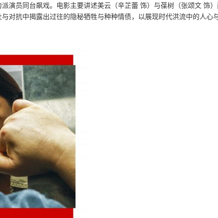
派演员同台飙戏。电影主要讲述美云（辛芷蕾 饰）与葆树（张颂文 饰）
扯与对抗中揭露出过往的隐秘牺牲与种种情债，以展现时代洪流中的人心