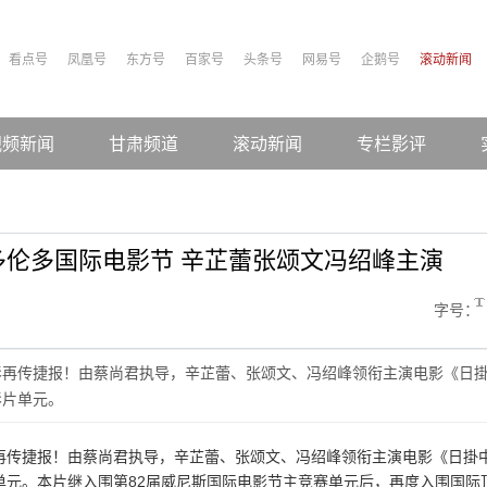
看点号
凤凰号
东方号
百家号
头条号
网易号
企鹅号
滚动新闻
视频新闻
甘肃频道
滚动新闻
专栏影评
伦多国际电影节 辛芷蕾张颂文冯绍峰主演
字号：
影再传捷报！由蔡尚君执导，辛芷蕾、张颂文、冯绍峰领衔主演电影《日
影片单元。
再传捷报！由蔡尚君执导，辛芷蕾、张颂文、冯绍峰领衔主演电影《日掛
单元。本片继入围第82届威尼斯国际电影节主竞赛单元后，再度入围国际