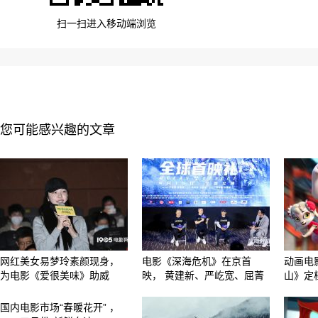
扫一扫进入移动端浏览
您可能感兴趣的文章
网红美女易梦玲素颜现身，
电影《深海危机》在京首
动画电
为电影《爱很美味》助威
映， 黄建新、严屹宽、屈菁
山》定
国内电影市场“春暖花开” ，