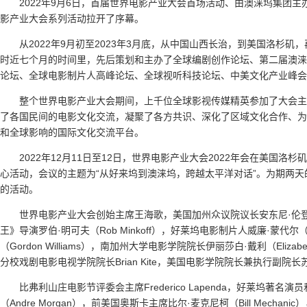
2022年9月6日，首届世界电影产业大会首场活动、由澳涞坞集团
影产业大会系列活动拉开了序幕。
从2022年9月初至2023年3月底，从中国山西长治，到美国洛杉
时近七个月的时间里，先后策划和主办了全球编剧创作论坛、第二届澳涞
论坛、全球电影制片人高峰论坛、全球视听科技论坛、中美文化产业峰会
整个世界电影产业大会期间，上千位全球影视传媒精英参加了大会主
了各国民间的电影文化交流，凝聚了各方共识、深化了区域文化合作、为
和全球影响的国际文化交流平台。
2022年12月11日至12日，世界电影产业大会2022年会在美国洛
心活动，会议的主题为“从好来坞到澳涞坞，跨越太平洋对话”。为期两
的活动。
世界电影产业大会创始主席王海歌，美国加州众议院议长安东尼·伦登（A
王》导演罗伯·明可夫（Rob Minkoff），好莱坞电影制片人威廉·蒙代尔（W
（Gordon Williams），南加州大学电影学院院长伊丽莎白·戴利（Eliz
分校戏剧电影电视学院院长Brian Kite，美国电影学院院长兼执行副院长苏珊·
比弗利山庄电影节评委会主席Frederico Lapenda，好莱坞著名演员和
（Andre Morgan），前美国奥斯卡主席比尔·麦克尼柯（Bill Mecha