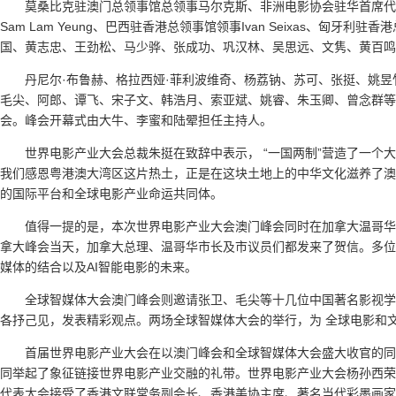
莫桑比克驻澳门总领事馆总领事马尔克斯、非洲电影协会驻华首席代表吕克
Sam Lam Yeung、巴西驻香港总领事馆领事Ivan Seixas、匈牙利驻香港总领
国、黄志忠、王劲松、马少骅、张成功、巩汉林、吴思远、文隽、黄百鸣
丹尼尔·布鲁赫、格拉西娅·菲利波维奇、杨荔钠、苏可、张挺、姚
毛尖、阿郎、谭飞、宋子文、韩浩月、索亚斌、姚睿、朱玉卿、曾念群等
会。峰会开幕式由大牛、李蜜和陆翚担任主持人。
世界电影产业大会总裁朱挺在致辞中表示， “一国两制”营造了一个
我们感恩粤港澳大湾区这片热土，正是在这块土地上的中华文化滋养了澳
的国际平台和全球电影产业命运共同体。
值得一提的是，本次世界电影产业大会澳门峰会同时在加拿大温哥华
拿大峰会当天，加拿大总理、温哥华市长及市议员们都发来了贺信。多位
媒体的结合以及AI智能电影的未来。
全球智媒体大会澳门峰会则邀请张卫、毛尖等十几位中国著名影视学者和
各抒己见，发表精彩观点。两场全球智媒体大会的举行，为 全球电影和
首届世界电影产业大会在以澳门峰会和全球智媒体大会盛大收官的同
同举起了象征链接世界电影产业交融的礼带。世界电影产业大会杨孙西荣
代表大会接受了香港文联常务副会长、香港美协主席、著名当代彩墨画家