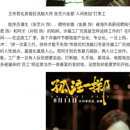
王传君化身猖狂洗脑大师 张艺兴金晨“人间炼狱”打黑工
程序员潘生（张艺兴 饰）、模特安娜（金晨 饰）被海外高薪招聘
君 饰）和阿才（孙阳 饰）的陷阱。诈骗工厂究竟是怎样运转工作的？
间——在这座工厂里，各个诈骗环节都极度产业化、专业化，一旦上钩，
冲”、“拼一次富三代，拼命才能不失败”传销式的洗脑口号是诈骗工厂的
的人性弱点，最擅长蛊惑人心。而阿才则负责暴力威胁，两人分工协作，
象，工厂里一旦有人反抗想要自由，打断腿、扎手指、撕耳朵、电棍电击
多被骗来的“员工”把这里当作一夜暴富的发财地，没想到却是噩梦的开