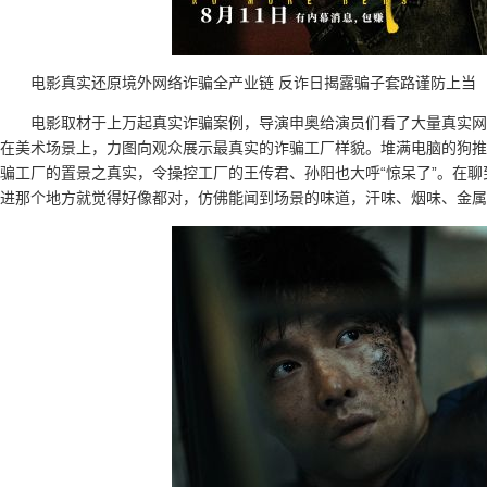
电影真实还原境外网络诈骗全产业链 反诈日揭露骗子套路谨防上当
电影取材于上万起真实诈骗案例，导演申奥给演员们看了大量真实网
在美术场景上，力图向观众展示最真实的诈骗工厂样貌。堆满电脑的狗推
骗工厂的置景之真实，令操控工厂的王传君、孙阳也大呼“惊呆了”。在聊
进那个地方就觉得好像都对，仿佛能闻到场景的味道，汗味、烟味、金属