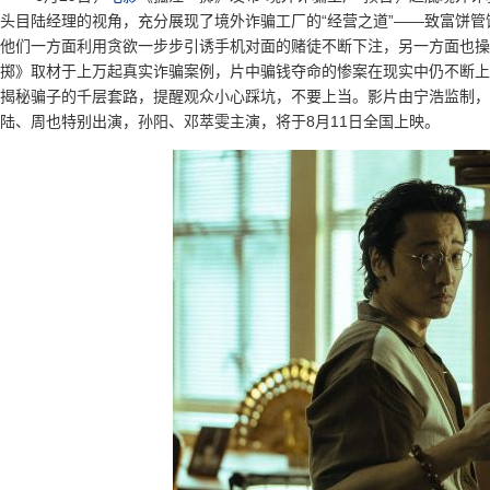
头目陆经理的视角，充分展现了境外诈骗工厂的“经营之道”——致富饼
他们一方面利用贪欲一步步引诱手机对面的赌徒不断下注，另一方面也操
掷》取材于上万起真实诈骗案例，片中骗钱夺命的惨案在现实中仍不断上
揭秘骗子的千层套路，提醒观众小心踩坑，不要上当。影片由宁浩监制，
陆、周也特别出演，孙阳、邓萃雯主演，将于8月11日全国上映。