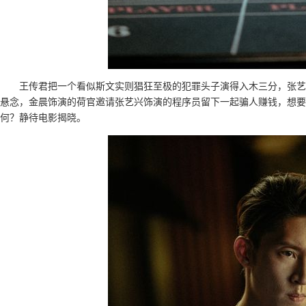
王传君把一个看似斯文实则猖狂至极的犯罪头子演得入木三分，张艺
悬念，金晨饰演的荷官邀请张艺兴饰演的程序员留下一起骗人赚钱，想要
何？静待电影揭晓。