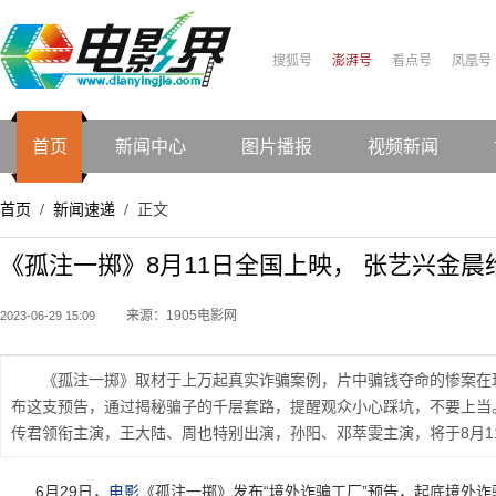
搜狐号
澎湃号
看点号
凤凰号
首页
新闻中心
图片播报
视频新闻
首页
新闻速递
正文
/
/
《孤注一掷》8月11日全国上映， 张艺兴金
来源：1905电影网
2023-06-29 15:09
《孤注一掷》取材于上万起真实诈骗案例，片中骗钱夺命的惨案在
布这支预告，通过揭秘骗子的千层套路，提醒观众小心踩坑，不要上当
传君领衔主演，王大陆、周也特别出演，孙阳、邓萃雯主演，将于8月1
6月29日，
电影
《孤注一掷》发布“境外诈骗工厂”预告，起底境外