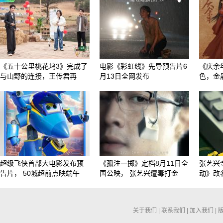
《五十公里桃花坞3》完成了
电影《彩虹线》先导预告片6
《庆余
与山野的连接，王传君再
月13日全网发布
色，金
超级飞侠首部大电影发布预
《孤注一掷》定档8月11日全
张艺兴
告片， 50城超前点映端午
国公映， 张艺兴遭毒打金
动》改
关于我们
|
联系我们
|
加入我们
|