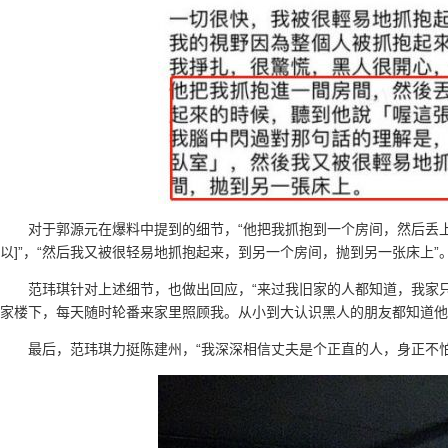
对于郭源元在爆料中提到的细节，“他把我抓抱到一个房间，然后丢
以]”，“然后我又被很轻易地抓抱起来，到另一个房间，抛到另一张床上”
范玮琪针对上述细节，也做出回应，“来过我旧家的人都知道，我家
家楼下，每天随时轮番来家里照顾我。从小到大认识黑人的朋友都知道他
最后，范玮琪力挺陈建州，“我深深相信丈夫是个正直的人，身正不