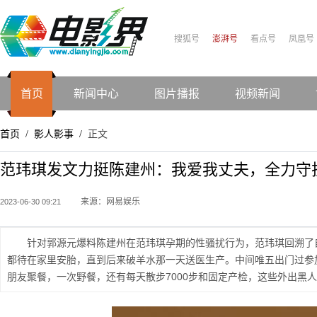
搜狐号
澎湃号
看点号
凤凰号
首页
新闻中心
图片播报
视频新闻
首页
影人影事
正文
/
/
范玮琪发文力挺陈建州：我爱我丈夫，全力守
来源：网易娱乐
2023-06-30 09:21
针对郭源元爆料陈建州在范玮琪孕期的性骚扰行为，范玮琪回溯了
都待在家里安胎，直到后来破羊水那一天送医生产。中间唯五出门过参
朋友聚餐，一次野餐，还有每天散步7000步和固定产检，这些外出黑人