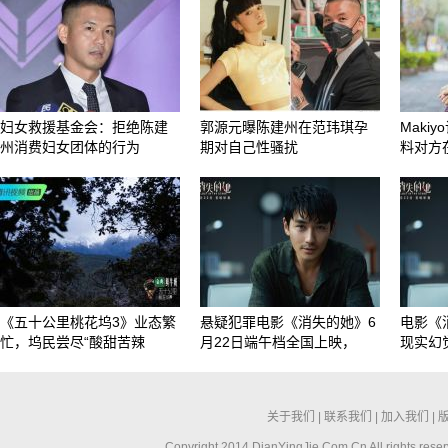
妇女救援基金会：拒绝陈建
郭源元曝陈建州在范玮琪孕
Maki
州消费妇女团体的行为
期对自己性骚扰
料对方
《五十公里桃花坞3》业态繁
悬疑犯罪电影《消失的她》6
电影《
忙，坞民尝尽“酸甜苦辣
月22日端午档全国上映，
现实幻
关于我们
|
联系我们
|
加入我们
|
Copyright 2014 DianYingJie.Com.Cn All ri