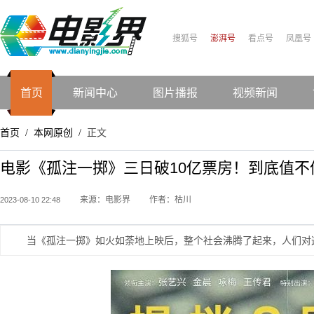
搜狐号
澎湃号
看点号
凤凰号
首页
新闻中心
图片播报
视频新闻
首页
本网原创
正文
/
/
电影《孤注一掷》三日破10亿票房！到底值不
来源：电影界
作者：枯川
2023-08-10 22:48
当《孤注一掷》如火如荼地上映后，整个社会沸腾了起来，人们对