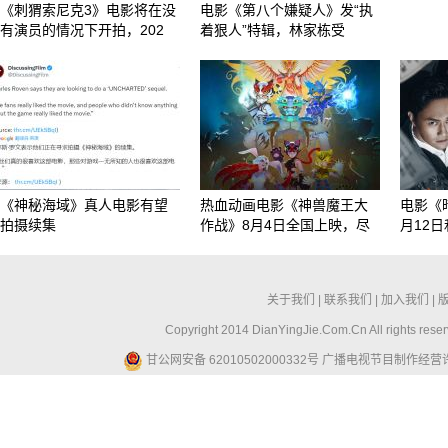
《刺猬索尼克3》电影将在没
电影《第八个嫌疑人》发“执
有演员的情况下开拍，202
着狠人”特辑，林家栋受
《神秘海域》真人电影有望
热血动画电影《神兽魔王大
电影《
拍摄续集
作战》8月4日全国上映，尽
月12
关于我们
|
联系我们
|
加入我们
|
Copyright 2014 DianYingJie.Com.Cn All ri
甘公网安备 62010502000332号
广播电视节目制作经营许可