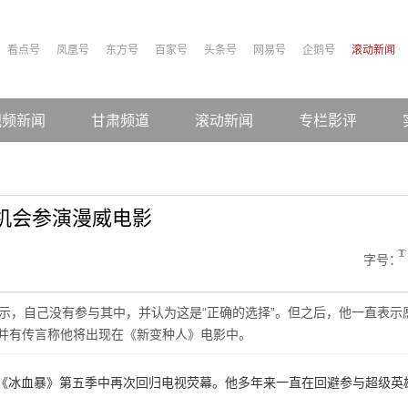
看点号
凤凰号
东方号
百家号
头条号
网易号
企鹅号
滚动新闻
视频新闻
甘肃频道
滚动新闻
专栏影评
机会参演漫威电影
字号：
他表示，自己没有参与其中，并认为这是“正确的选择”。但之后，他一直表示
，并有传言称他将出现在《新变种人》电影中。
在《冰血暴》第五季中再次回归电视荧幕。他多年来一直在回避参与超级英