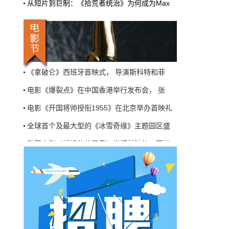
从短片到巨制：《拾荒者统治》为何成为Max
机率比去年腰斩"，有人说"演员片酬从日薪800
掉到300都没人接"。最诛心的一条是："我们拍
三天的东西，AI一天出八集，还比你好看…
电影《开国将帅授衔1955》北京首映，主创分
本网原创
6月27日 10:01:00
《涉过愤怒的海》上海放映， 徐峥、邓超点
9万块银幕，全年只卖400亿：电影院的
《拿破仑》西班牙首映式， 导演斯科特和菲
钱去哪了？
电影《爆裂点》在中国香港举行发布会， 张
近80部中外影片，革命历史、喜剧、科幻、动
画，类型挺全。刘烨的《四渡》、皮克斯的
电影《开国将帅授衔1955》在北京举办首映礼
《玩具总动员5》、谢苗的《火遮眼》，该有的
牌都亮出来了。
全球首个及最大型的《冰雪奇缘》主题园区盛
本网原创
6月27日 10:01:00
动画电影《蜥蜴伯伯里奥》举行首映礼，亚当
7万部AI短剧一夜下架，广电总局这次是
电影《开国将帅授衔1955》北京首映，主创分
动真格的
《涉过愤怒的海》上海放映， 徐峥、邓超点
6月24日，广电总局官网挂出了一份文件。没
《拿破仑》西班牙首映式， 导演斯科特和菲
有发布会，没有吹风会。就这么安安静静地，
把《微短剧发展管理办法（征求意见稿）》摆
电影《爆裂点》在中国香港举行发布会， 张
到了所有人面前。