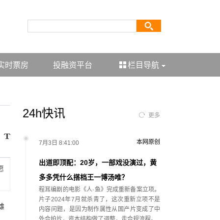
实时票房
投融资平台
栏目导航
24h快讯
更多
本网原创
7月3日 8:41:00
出道即顶配：20岁，一部戏没演过，黄
愿
多多凭什么搭档王一博汤唯？
程耳编剧的电影《人·鱼》完成重新备案立项。
片子2024年7月就杀青了，这次重新立项不是
雄
内容问题，是因为制作属性从国产片变成了中
外合拍片，资本结构做了调整，走合规流程。