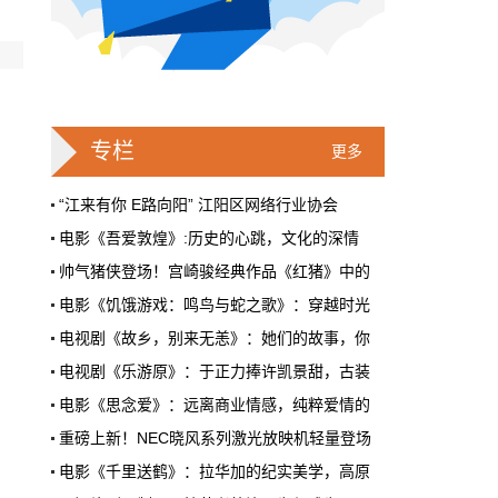
戛纳一句"Fuck AI"，喊出了多少电影人
的遮羞布
2026年6月，法国南部的阳光一如既往地贵，
但今年戛纳最贵的东西，不是红毯上那几百套
高定，而是一句话。
专栏
更多
本网原创
6月28日 9:25:00
“江来有你 E路向阳” 江阳区网络行业协会
电影《吾爱敦煌》:历史的心跳，文化的深情
周星驰跑去拍AI短剧了，电影院还剩什
帅气猪侠登场！宫崎骏经典作品《红猪》中的
么？
电影《饥饿游戏：鸣鸟与蛇之歌》：穿越时光
5月31号，横店。63岁的周星驰穿着黑色夹克
出现在《食神2026》的开机现场。这部短剧改
电视剧《故乡，别来无恙》：她们的故事，你
编自他30年前的经典电影，竖屏拍摄，AI辅助
电视剧《乐游原》：于正力捧许凯景甜，古装
制作，成本400万。预计9月上线。
电影《思念爱》：远离商业情感，纯粹爱情的
本网原创
6月28日 9:25:00
重磅上新！NEC晓风系列激光放映机轻量登场
红果砸两个亿救真人短剧，图什么？
电影《千里送鹤》：拉华加的纪实美学，高原
短剧从业者在评论区集体破防。有人说"今年开