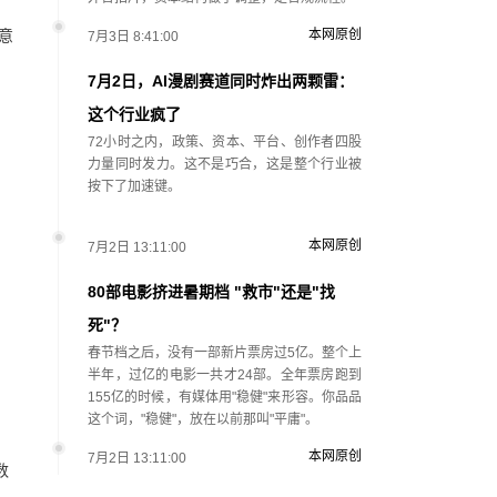
意
本网原创
7月3日 8:41:00
7月2日，AI漫剧赛道同时炸出两颗雷：
这个行业疯了
72小时之内，政策、资本、平台、创作者四股
力量同时发力。这不是巧合，这是整个行业被
按下了加速键。
本网原创
7月2日 13:11:00
80部电影挤进暑期档 "救市"还是"找
死"？
春节档之后，没有一部新片票房过5亿。整个上
半年，过亿的电影一共才24部。全年票房跑到
155亿的时候，有媒体用"稳健"来形容。你品品
这个词，"稳健"，放在以前那叫"平庸"。
本网原创
7月2日 13:11:00
数