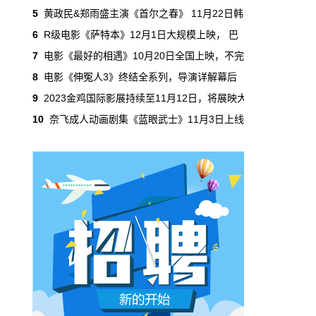
吃掉了整个微短剧市场95%的产量，却几乎没
5
黄政民&郑雨盛主演《首尔之春》 11月22日韩
有承担过对等的监管成本。
6
R级电影《萨特本》12月1日大规模上映， 巴
7
电影《最好的相遇》10月20日全国上映，不完
本网原创
6月29日 10:20:00
8
电影《伸冤人3》终结全系列，导演详解幕后
年轻人不进电影院了，但电影照样有人
9
2023金鸡国际影展持续至11月12日，将展映大
看
10
奈飞成人动画剧集《蓝眼武士》11月3日上线
2019年，24岁以下的观众占全年购票人群的
38%。到2025年，这个数字跌到了15%。五年
时间，年轻人在电影院里的占比缩水了一半还
多。20岁以下更夸张，从8.9%跌到2.9%，几
乎归零…
本网原创
6月29日 10:20:00
AI短剧赢了数量，真人短剧赢了命
2026年一季度，全行业上线微短剧12.8万部，
其中AI短剧12.2万部，占比超过95%。真人短
剧？只剩几千部。你猜这95%的AI短剧，拿走
了多少流量？
本网原创
6月28日 13:03:00