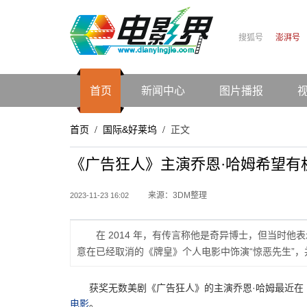
搜狐号
澎湃号
首页
新闻中心
图片播报
首页
国际&好莱坞
正文
/
/
《广告狂人》主演乔恩·哈姆希望有
来源：3DM整理
2023-11-23 16:02
在 2014 年，有传言称他是奇异博士，但当时
意在已经取消的《牌皇》个人电影中饰演“惊恶先生”
获奖无数美剧《广告狂人》的主演乔恩·哈姆最近
电影
。