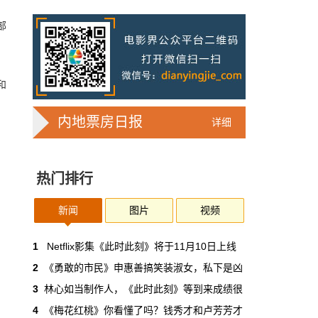
7亿人刷短剧，AI却在把真人演员逼上绝
路
部
2025年，真人实拍微短剧的上线数量占比约
71%，AI微短剧不到30%。到了2026年第一季
度，这个比例完全倒挂——真人实拍跌到
和
32%，AI飙升到68%。
本网原创
6月30日 11:35:44
内地票房日报
详细
华策拿《西游记》赌AI那天，半个影视
圈失眠了
热门排行
一个做了几十年传统影视的头部公司，用这种
姿态官宣下场，信号太明确了：AI内容制作不
再是草根创业者的自嗨游戏，正规军来了。
新闻
图片
视频
本网原创
6月30日 11:34:00
1
Netflix影集《此时此刻》将于11月10日上线
2
《勇敢的市民》申惠善搞笑装淑女，私下是凶
7月1日起AI漫剧独立上户：30万以下
3
林心如当制作人，《此时此刻》等到来成绩很
的，平台自己兜着
4
《梅花红桃》你看懂了吗？钱秀才和卢芳芳才
过去两年，AI漫剧用一种近乎无政府的方式，