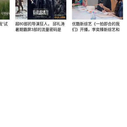
我“试
超80部的导演狂人， 邱礼涛
优酷新综艺《一拍即合的我
暑期霸屏3部的流量密码是
们》开播，李奕臻新综艺和