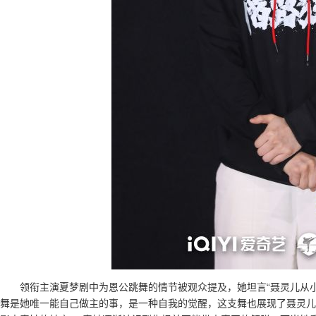
领衔主演夏梦剧中为恩公跳舞的情节被观众提及，她坦言“聂灵儿从
舞是她唯一能自己做主的事，是一种自我的觉醒，这支舞也展现了聂灵儿