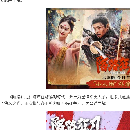
云影院上映。
《陌路狂刀》讲述在动荡的时代，齐王为皇位暗害太子，追杀其遗孤
了侠义之光，田安邺与齐王势力展开殊死争斗，为公道而战。