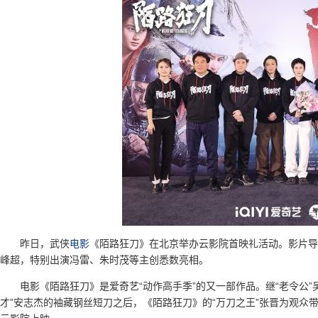
昨日，武侠
电影
《陌路狂刀》在北京举办云影院首映礼活动。影片导
峰超，特别出演冯雷、朱时茂等主创悉数亮相。
电影《陌路狂刀》是爱奇艺“动作高手季”的又一部作品。继“老令公”
才”安志杰的袖藏钢丝短刀之后，《陌路狂刀》的“万刀之王”张晋为观众