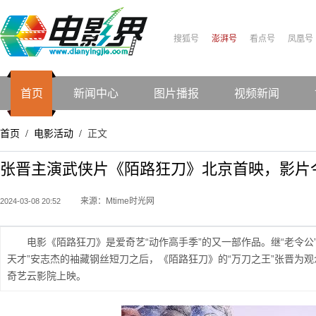
搜狐号
澎湃号
看点号
凤凰号
首页
新闻中心
图片播报
视频新闻
首页
电影活动
正文
/
/
张晋主演武侠片《陌路狂刀》北京首映，影片
来源：Mtime时光网
2024-03-08 20:52
电影《陌路狂刀》是爱奇艺“动作高手季”的又一部作品。继“老令公
天才”安志杰的袖藏钢丝短刀之后，《陌路狂刀》的“万刀之王”张晋为观
奇艺云影院上映。