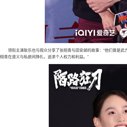
领衔主演耿乐也与观众分享了张栩青与田安邺的故事：“他们曾是武
栩青在道义与私欲间挣扎，追求个人权力和利益。”