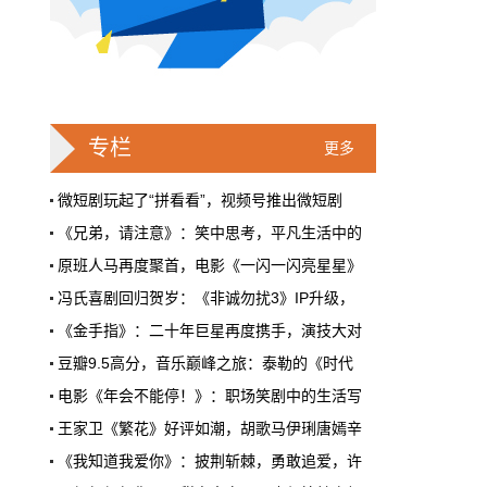
戛纳一句"Fuck AI"，喊出了多少电影人
的遮羞布
2026年6月，法国南部的阳光一如既往地贵，
但今年戛纳最贵的东西，不是红毯上那几百套
高定，而是一句话。
专栏
更多
本网原创
6月28日 9:25:00
微短剧玩起了“拼看看”，视频号推出微短剧
《兄弟，请注意》：笑中思考，平凡生活中的
周星驰跑去拍AI短剧了，电影院还剩什
原班人马再度聚首，电影《一闪一闪亮星星》
么？
冯氏喜剧回归贺岁：《非诚勿扰3》IP升级，
5月31号，横店。63岁的周星驰穿着黑色夹克
出现在《食神2026》的开机现场。这部短剧改
《金手指》：二十年巨星再度携手，演技大对
编自他30年前的经典电影，竖屏拍摄，AI辅助
豆瓣9.5高分，音乐巅峰之旅：泰勒的《时代
制作，成本400万。预计9月上线。
电影《年会不能停！》：职场笑剧中的生活写
本网原创
6月28日 9:25:00
王家卫《繁花》好评如潮，胡歌马伊琍唐嫣辛
红果砸两个亿救真人短剧，图什么？
《我知道我爱你》：披荆斩棘，勇敢追爱，许
《年会不能停》导演董润年赞《银河写手》是
短剧从业者在评论区集体破防。有人说"今年开