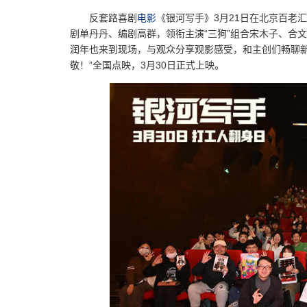
反套路喜剧
电影
《银河写手》3月21日在北京百老
剧单丹丹、编剧高群，领衔主演“三狗”组合宋木子、合
润年也来到现场，与观众分享观影感受，和主创们畅聊新时
敬！”全国点映，3月30日正式上映。