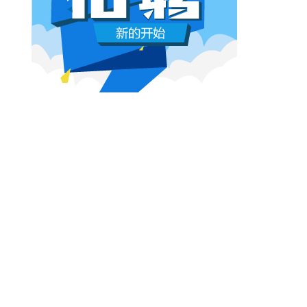
本网原创
6月26日 10:03:00
影视行业冷透了：167个人抢一个活，
顶流演员台上求工作
董子健领奖的时候说："我还是演员董子健，有
合适的角色可以找我，档期很空。"刘昊然在台
上放话"欢迎约戏"。程潇更直接，"求工作"三个
字脱口而出。
本网原创
6月26日 10:03:00
AI漫剧这场梦，该醒了
有人花3000块做出AI短剧，播放量冲到3.5
亿。有人投20万做7部剧，一夜之间全部归
零。有人因为侵权，判了八个月。
本网原创
6月25日 9:14:00
一部已经下线的电影，凭什么让陈道明
袁和平吴京跑一趟兰州