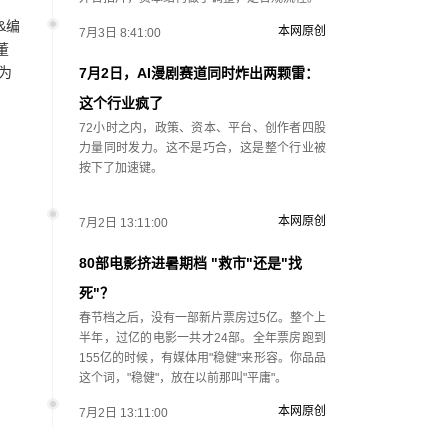
&编
本网原创
7月3日 8:41:00
董
为
7月2日，AI漫剧赛道同时炸出两颗雷：
这个行业疯了
72小时之内，政策、资本、平台、创作者四股
力量同时发力。这不是巧合，这是整个行业被
按下了加速键。
本网原创
7月2日 13:11:00
80部电影挤进暑期档 "救市"还是"找
死"？
春节档之后，没有一部新片票房过5亿。整个上
半年，过亿的电影一共才24部。全年票房跑到
155亿的时候，有媒体用"稳健"来形容。你品品
这个词，"稳健"，放在以前那叫"平庸"。
本网原创
7月2日 13:11:00