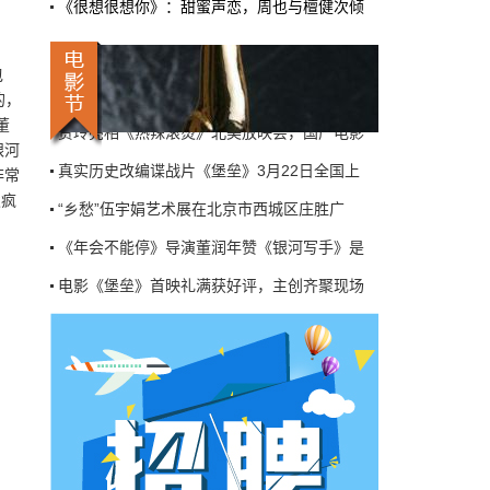
《很想很想你》：甜蜜声恋，周也与檀健次倾
机率比去年腰斩"，有人说"演员片酬从日薪800
电影《堡垒》首映礼满获好评，主创齐聚现场
掉到300都没人接"。最诛心的一条是："我们拍
三天的东西，AI一天出八集，还比你好看…
《草木人间》北大校园路演现场，蒋勤勤分享
包
本网原创
6月27日 10:01:00
电影《堡垒》3月22日全国上映， 郭晓东陈都
的，
董
贾玲亮相《热辣滚烫》北美放映会，国产电影
9万块银幕，全年只卖400亿：电影院的
银河
钱去哪了？
真实历史改编谍战片《堡垒》3月22日全国上
非常
近80部中外影片，革命历史、喜剧、科幻、动
发疯
“乡愁”伍宇娟艺术展在北京市西城区庄胜广
画，类型挺全。刘烨的《四渡》、皮克斯的
《玩具总动员5》、谢苗的《火遮眼》，该有的
《年会不能停》导演董润年赞《银河写手》是
牌都亮出来了。
电影《堡垒》首映礼满获好评，主创齐聚现场
本网原创
6月27日 10:01:00
《草木人间》北大校园路演现场，蒋勤勤分享
7万部AI短剧一夜下架，广电总局这次是
电影《堡垒》3月22日全国上映， 郭晓东陈都
动真格的
贾玲亮相《热辣滚烫》北美放映会，国产电影
6月24日，广电总局官网挂出了一份文件。没
有发布会，没有吹风会。就这么安安静静地，
真实历史改编谍战片《堡垒》3月22日全国上
把《微短剧发展管理办法（征求意见稿）》摆
到了所有人面前。
“乡愁”伍宇娟艺术展在北京市西城区庄胜广