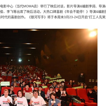
汇电影中心（当代MOMA店）举行了映后对谈，影片导演&编剧李阔、导演
文俊、李飞等出席了映后活动，大热口碑喜剧《年会不能停！》导演&编剧
代的喜剧创作。《银河写手》将于本周末3月23-24日开启“打工人先笑