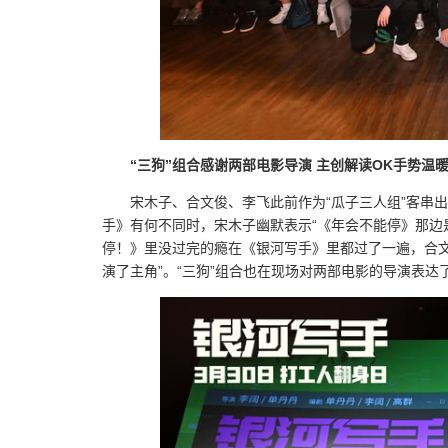
“三狗”组合感谢两部电影导演 主创解读OK手势温
宋木子、合文俊、李飞此前作为“瓜子三人组”客串
手》有何不同时，宋木子幽默表示“《年会不能停》那边
停！》里没过完的瘾在《银河写手》里都过了一遍，合
演了主角”。“三狗”组合也在现场对两部电影的导演表