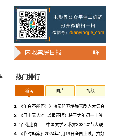
7亿人刷短剧，AI却在把真人演员逼上绝
路
2025年，真人实拍微短剧的上线数量占比约
71%，AI微短剧不到30%。到了2026年第一季
度，这个比例完全倒挂——真人实拍跌到
32%，AI飙升到68%。
本网原创
6月30日 11:35:44
内地票房日报
详细
华策拿《西游记》赌AI那天，半个影视
圈失眠了
里
热门排行
一个做了几十年传统影视的头部公司，用这种
姿态官宣下场，信号太明确了：AI内容制作不
再是草根创业者的自嗨游戏，正规军来了。
新闻
图片
视频
本网原创
6月30日 11:34:00
1
《年会不能停！》演员阵容堪称喜剧人大集合
2
《目中无人2：以眼还眼》将于大年初一上线
7月1日起AI漫剧独立上户：30万以下
3
“百花迎春——中国文学艺术界2024春节大联
的，平台自己兜着
4
《临时劫案》2024年1月19日全国上映，拍好
过去两年，AI漫剧用一种近乎无政府的方式，