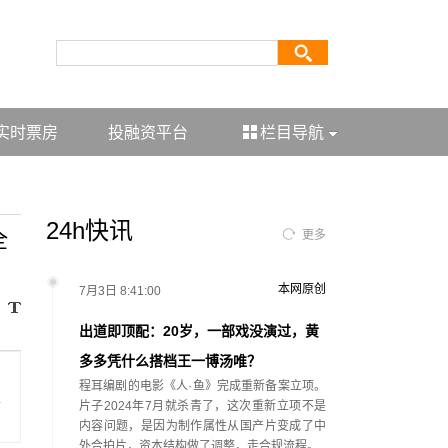
实时票房
投融资平台
栏目导航
24h快讯
全
更多
本网原创
7月3日 8:41:00
出道即顶配：20岁，一部戏没演过，黄
多多凭什么搭档王一博汤唯？
程耳编剧的电影《人·鱼》完成重新备案立项。
家
片子2024年7月就杀青了，这次重新立项不是
内容问题，是因为制作属性从国产片变成了中
外合拍片，资本结构做了调整，走合规流程。