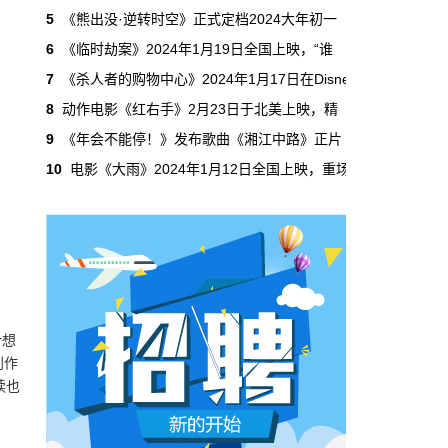
吃掉了整个微短剧市场95%的产量，却几乎没
5
《熊出没·逆转时空》正式定档2024大年初一
有承担过对等的监管成本。
6
《临时劫案》2024年1月19日全国上映，“谁
7
《杀人者的购物中心》2024年1月17日在Disne
本网原创
6月29日 10:20:00
8
动作电影《红右手》2月23日于北美上映，精
年轻人不进电影院了，但电影照样有人
9
《年会不能停！》发布歌曲《湘江中路》正片
看
10
电影《大雨》2024年1月12日全国上映，重场
2019年，24岁以下的观众占全年购票人群的
38%。到2025年，这个数字跌到了15%。五年
时间，年轻人在电影院里的占比缩水了一半还
多。20岁以下更夸张，从8.9%跌到2.9%，几
乎归零…
本网原创
6月29日 10:20:00
AI短剧赢了数量，真人短剧赢了命
计想
2026年一季度，全行业上线微短剧12.8万部，
其中AI短剧12.2万部，占比超过95%。真人短
创作
剧？只剩几千部。你猜这95%的AI短剧，拿走
读也
了多少流量？
本网原创
6月28日 13:03:00