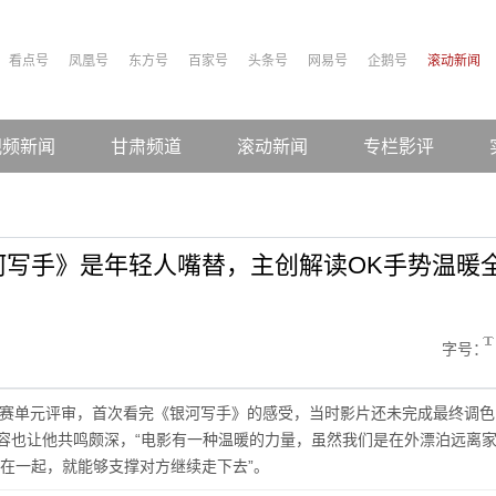
看点号
凤凰号
东方号
百家号
头条号
网易号
企鹅号
滚动新闻
视频新闻
甘肃频道
滚动新闻
专栏影评
河写手》是年轻人嘴替，主创解读OK手势温暖
字号：
主竞赛单元评审，首次看完《银河写手》的感受，当时影片还未完成最终调色
内容也让他共鸣颇深，“电影有一种温暖的力量，虽然我们是在外漂泊远离
在一起，就能够支撑对方继续走下去”。