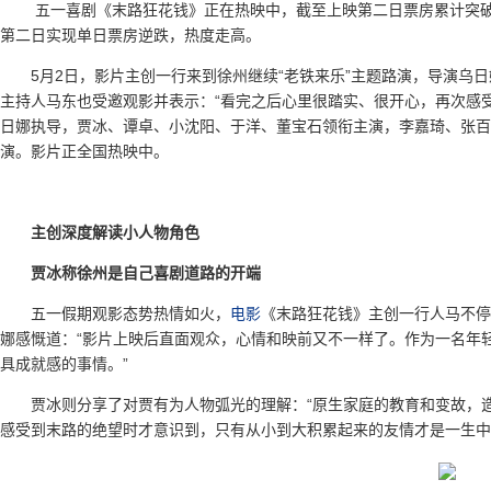
五一喜剧《末路狂花钱》正在热映中，截至上映第二日票房累计突破
第二日实现单日票房逆跌，热度走高。
5月2日，影片主创一行来到徐州继续“老铁来乐”主题路演，导演乌
主持人马东也受邀观影并表示：“看完之后心里很踏实、很开心，再次感
日娜执导，贾冰、谭卓、小沈阳、于洋、董宝石领衔主演，李嘉琦、张百
演。影片正全国热映中。
主创深度解读小人物角色
贾冰称徐州是自己喜剧道路的开端
五一假期观影态势热情如火，
电影
《末路狂花钱》主创一行人马不停
娜感慨道：“影片上映后直面观众，心情和映前又不一样了。作为一名年
具成就感的事情。”
贾冰则分享了对贾有为人物弧光的理解：“原生家庭的教育和变故，
感受到末路的绝望时才意识到，只有从小到大积累起来的友情才是一生中