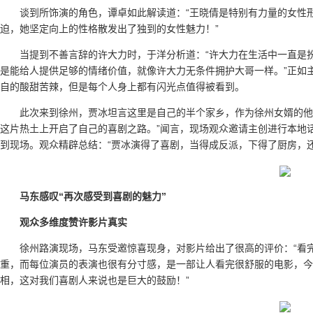
谈到所饰演的角色，谭卓如此解读道：“王晓倩是特别有力量的女性
迫，她坚定向上的性格散发出了独到的女性魅力！”
当提到不善言辞的许大力时，于洋分析道：“许大力在生活中一直是
是能给人提供足够的情绪价值，就像许大力无条件拥护大哥一样。”正如
自的酸甜苦辣，但是每个人身上都有闪光点值得被看到。
此次来到徐州，贾冰坦言这里是自己的半个家乡，作为徐州女婿的他
这片热土上开启了自己的喜剧之路。”闻言，现场观众邀请主创进行本地话
到现场。观众精辟总结：“贾冰演得了喜剧，当得成反派，下得了厨房，还
马东感叹“再次感受到喜剧的魅力”
观众多维度赞许影片真实
徐州路演现场，马东受邀惊喜现身，对影片给出了很高的评价：“看完
重，而每位演员的表演也很有分寸感，是一部让人看完很舒服的电影，今
相，这对我们喜剧人来说也是巨大的鼓励！”