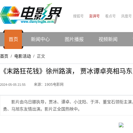
搜狐号
澎湃号
看点号
凤凰号
首页
新闻中心
图片播报
视频新闻
首页
电影活动
正文
/
/
《末路狂花钱》徐州路演， 贾冰谭卓亮相马东
来源：1905电影网
2024-05-05 21:55
影片由乌日娜执导，贾冰、谭卓、小沈阳、于洋、董宝石领衔主演
勇、马旭东友情出演。影片正全国热映中。