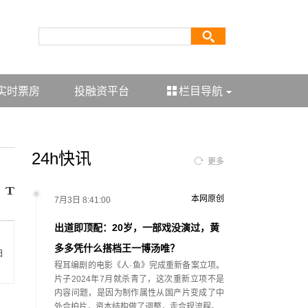
实时票房
投融资平台
栏目导航
24h快讯
更多
本网原创
7月3日 8:41:00
出道即顶配：20岁，一部戏没演过，黄
多多凭什么搭档王一博汤唯？
白
程耳编剧的电影《人·鱼》完成重新备案立项。
片子2024年7月就杀青了，这次重新立项不是
内容问题，是因为制作属性从国产片变成了中
外合拍片，资本结构做了调整，走合规流程。