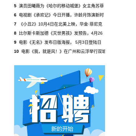
吃掉了整个微短剧市场95%的产量，却几乎没
5
演员田曦薇为《哈尔的移动城堡》女主角苏菲
有承担过对等的监管成本。
6
电视剧《承欢记》今日开播，许龄月饰演新时
7
《小丑2》10月4日在北美上映，华金·菲尼克
本网原创
6月29日 10:20:00
8
比尔斯卡斯加德《灭世男孩》发预告，4月26
年轻人不进电影院了，但电影照样有人
9
电影《无名》发布日版海报， 5月3日登陆日
看
10
电影《我，就是风！》在广州和云浮举行双城
2019年，24岁以下的观众占全年购票人群的
38%。到2025年，这个数字跌到了15%。五年
时间，年轻人在电影院里的占比缩水了一半还
多。20岁以下更夸张，从8.9%跌到2.9%，几
乎归零…
本网原创
6月29日 10:20:00
AI短剧赢了数量，真人短剧赢了命
2026年一季度，全行业上线微短剧12.8万部，
其中AI短剧12.2万部，占比超过95%。真人短
剧？只剩几千部。你猜这95%的AI短剧，拿走
了多少流量？
本网原创
6月28日 13:03:00