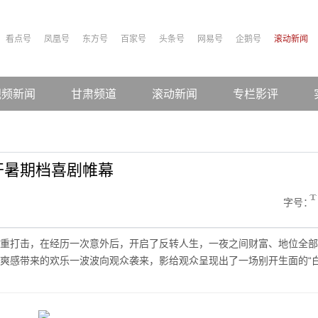
看点号
凤凰号
东方号
百家号
头条号
网易号
企鹅号
滚动新闻
视频新闻
甘肃频道
滚动新闻
专栏影评
开暑期档喜剧帷幕
字号：
重打击，在经历一次意外后，开启了反转人生，一夜之间财富、地位全部
爽感带来的欢乐一波波向观众袭来，影给观众呈现出了一场别开生面的“