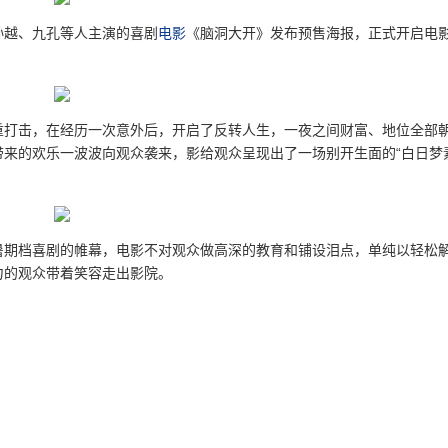
孙越、九孔等人主演的喜剧
电影
《脑洞大开》发布预售海报，正式开启电
重打击，在经历一次意外后，开启了反转人生，一夜之间财富、地位全部
带来的欢乐一波波向观众袭来，影给观众呈现出了一场别开生面的“白日梦
暑期档喜剧的帷幕，电影不对观众做高深的教育和铺设泪点，单纯以轻松
力的观众带着笑容走出影院。