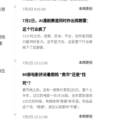
本网原创
影预
7月3日 8:41:00
7月2日，AI漫剧赛道同时炸出两颗雷：
这个行业疯了
72小时之内，政策、资本、平台、创作者四股
朝他
力量同时发力。这不是巧合，这是整个行业被
素
按下了加速键。
本网原创
7月2日 13:11:00
解压
80部电影挤进暑期档 "救市"还是"找
死"？
春节档之后，没有一部新片票房过5亿。整个上
半年，过亿的电影一共才24部。全年票房跑到
155亿的时候，有媒体用"稳健"来形容。你品品
这个词，"稳健"，放在以前那叫"平庸"。
本网原创
7月2日 13:11:00