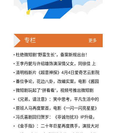
戛纳一句"Fuck AI"，喊出了多少电影人
的遮羞布
2026年6月，法国南部的阳光一如既往地贵，
但今年戛纳最贵的东西，不是红毯上那几百套
高定，而是一句话。
专栏
更多
本网原创
6月28日 9:25:00
杜绝微短剧“野蛮生长”，备案新规出台！
王李丹鈮与许绍雄饰演深情父女，同徐佳 上
周星驰跑去拍AI短剧了，电影院还剩什
清明档新片《超意神探》4月4日爱奇艺云影院
么？
番位争论，花边八卦，改编实案，电影《酱园
5月31号，横店。63岁的周星驰穿着黑色夹克
出现在《食神2026》的开机现场。这部短剧改
微短剧玩起了“拼看看”，视频号推出微短剧
编自他30年前的经典电影，竖屏拍摄，AI辅助
《兄弟，请注意》：笑中思考，平凡生活中的
制作，成本400万。预计9月上线。
原班人马再度聚首，电影《一闪一闪亮星星》
本网原创
6月28日 9:25:00
冯氏喜剧回归贺岁：《非诚勿扰3》IP升级，
红果砸两个亿救真人短剧，图什么？
《金手指》：二十年巨星再度携手，演技大对
《我在格桑花海等你》电影开机仪式在西藏隆
短剧从业者在评论区集体破防。有人说"今年开