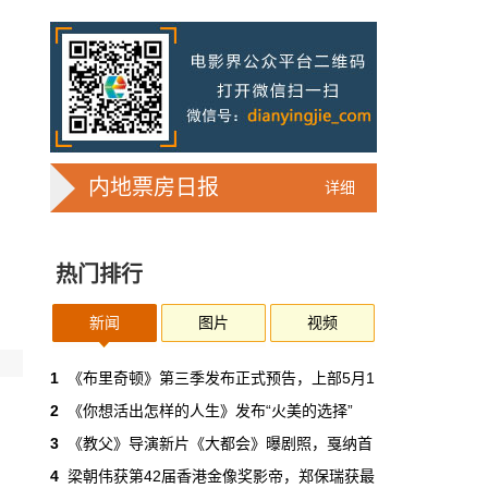
7亿人刷短剧，AI却在把真人演员逼上绝
路
2025年，真人实拍微短剧的上线数量占比约
71%，AI微短剧不到30%。到了2026年第一季
度，这个比例完全倒挂——真人实拍跌到
32%，AI飙升到68%。
本网原创
6月30日 11:35:44
内地票房日报
详细
华策拿《西游记》赌AI那天，半个影视
圈失眠了
热门排行
一个做了几十年传统影视的头部公司，用这种
姿态官宣下场，信号太明确了：AI内容制作不
再是草根创业者的自嗨游戏，正规军来了。
新闻
图片
视频
本网原创
6月30日 11:34:00
1
《布里奇顿》第三季发布正式预告，上部5月1
2
《你想活出怎样的人生》发布“火美的选择”
7月1日起AI漫剧独立上户：30万以下
3
《教父》导演新片《大都会》曝剧照，戛纳首
的，平台自己兜着
4
梁朝伟获第42届香港金像奖影帝，郑保瑞获最
过去两年，AI漫剧用一种近乎无政府的方式，