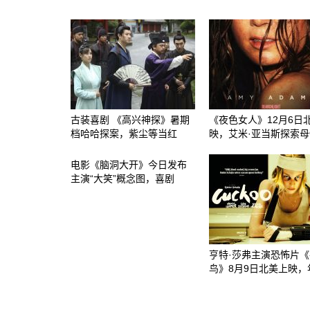
古装喜剧 《高兴神探》暑期
《夜色女人》12月6日
档哈哈探案，紫尘等当红
映，艾米·亚当斯探索母
电影《脑洞大开》今日发布
主演“大笑”概念图，喜剧
亨特·莎弗主演恐怖片
鸟》8月9日北美上映，