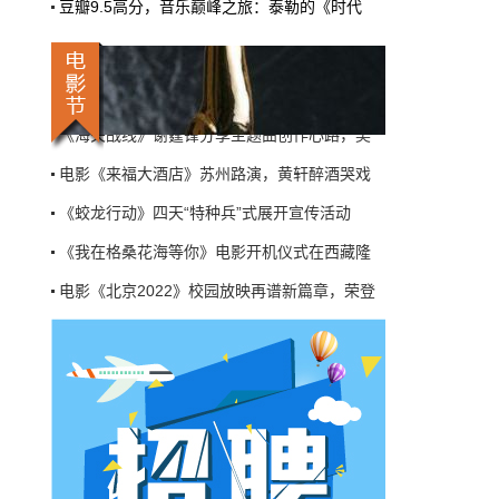
豆瓣9.5高分，音乐巅峰之旅：泰勒的《时代
机率比去年腰斩"，有人说"演员片酬从日薪800
电影《北京2022》校园放映再谱新篇章，荣登
掉到300都没人接"。最诛心的一条是："我们拍
三天的东西，AI一天出八集，还比你好看…
爱情电影《欢迎来到我身边》在北京举行“到
本网原创
6月27日 10:01:00
重庆科技电影周青年影人扶持计划启动，培育
《海关战线》谢霆锋分享主题曲创作心路，吴
9万块银幕，全年只卖400亿：电影院的
钱去哪了？
电影《来福大酒店》苏州路演，黄轩醉酒哭戏
近80部中外影片，革命历史、喜剧、科幻、动
《蛟龙行动》四天“特种兵”式展开宣传活动
画，类型挺全。刘烨的《四渡》、皮克斯的
《玩具总动员5》、谢苗的《火遮眼》，该有的
《我在格桑花海等你》电影开机仪式在西藏隆
牌都亮出来了。
电影《北京2022》校园放映再谱新篇章，荣登
本网原创
6月27日 10:01:00
爱情电影《欢迎来到我身边》在北京举行“到
7万部AI短剧一夜下架，广电总局这次是
重庆科技电影周青年影人扶持计划启动，培育
动真格的
《海关战线》谢霆锋分享主题曲创作心路，吴
6月24日，广电总局官网挂出了一份文件。没
有发布会，没有吹风会。就这么安安静静地，
电影《来福大酒店》苏州路演，黄轩醉酒哭戏
把《微短剧发展管理办法（征求意见稿）》摆
到了所有人面前。
《蛟龙行动》四天“特种兵”式展开宣传活动