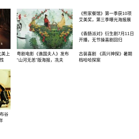
《熊家餐馆》第一季获10项
艾美奖，第三季曝光海报展
《香肠派对》衍生剧7月11日
开播，无节操喜剧回归
北美上
粤剧电影《谯国夫人》发布
古装喜剧 《高兴神探》暑期
性
“山河无恙”版海报，冼夫
档哈哈探案
《布谷
年