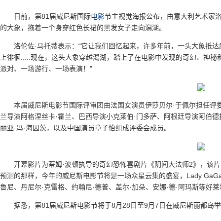
日前，第81届威尼斯国际
电影
节主视觉海报公布，由意大利艺术家洛
的大象，拖着一个身穿红色长裙的黑发女子走向潟湖。
洛伦佐·马托蒂表示：“它让我们回忆起来，许多年前，一头大象抵达
上徘徊.....现在，这头大象穿越潟湖，踏上了在电影中发现的奇幻、
派对、一场游行、一场表演！”
本届威尼斯电影节国际评审团由法国女演员伊莎贝尔·于佩尔担任评委
兰导演阿格涅丝卡·霍兰、巴西导演小克莱伯·门多萨、阿根廷导演阿伯德
丽亚·冯·海因茨，以及中国演员章子怡组成评委会成员。
开幕影片为蒂姆·波顿执导的奇幻恐怖喜剧片《阴间大法师2》，该片
预测的那样，今年的威尼斯电影节将是一场众星云集的盛宴，Lady GaG
鲁尼、丹尼尔·克雷格、约翰尼·德普、盖尔·加朵、安娜·德·阿玛斯等
据悉，第81届威尼斯电影节将于8月28日至9月7日在威尼斯丽都岛