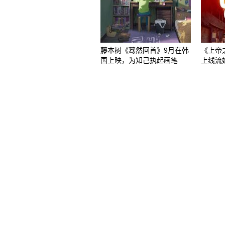
藤本树《蓦然回首》9月在韩
《上帝
国上映，为知己执起画笔
上线流