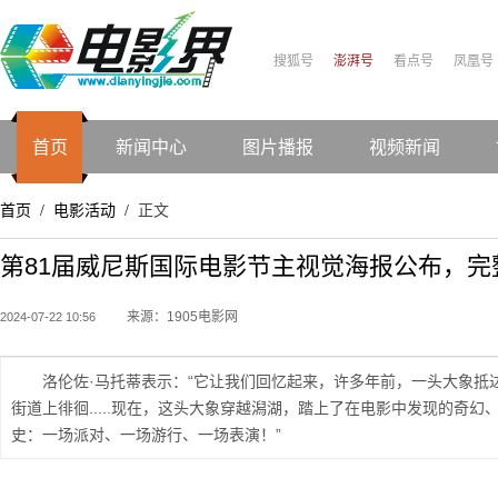
搜狐号
澎湃号
看点号
凤凰号
首页
新闻中心
图片播报
视频新闻
首页
电影活动
正文
/
/
第81届威尼斯国际电影节主视觉海报公布，完
来源：1905电影网
2024-07-22 10:56
洛伦佐·马托蒂表示：“它让我们回忆起来，许多年前，一头大象抵
街道上徘徊.....现在，这头大象穿越潟湖，踏上了在电影中发现的奇
史：一场派对、一场游行、一场表演！”