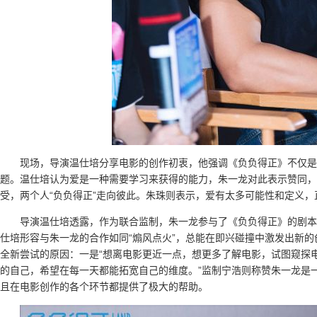
现场，导演温仕培分享电影的创作初衷，他强调《负负得正》不仅是
题。温仕培认为爱是一种需要学习来获得的能力，朱一龙对此表示赞同，
受，两个人“负负得正”走向彼此。朱珠则表示，爱有太多可能性和定义
导演温仕培透露，作为联合监制，朱一龙参与了《负负得正》的剧本
仕培形容与朱一龙的合作如同“煽风点火”，总能在即兴碰撞中激发出新
全新尝试的原因：一是“想离电影更近一点，想更多了解电影，试图窥探电
的自己，希望在每一天都能拓宽自己的维度。”监制宁浩则称赞朱一龙是
且在电影创作的各个环节都提供了极大的帮助。