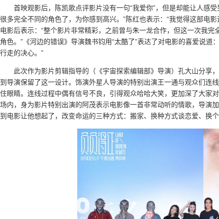
首映观影后，陈凯歌点评影片没有一句“我爱你”，但是却能让人感受
很多完全不同的角色了，为你感到高兴。”陈红也表示：“我觉得这部电影
电影后表示：“整个影片非常精彩，之前曾与朱一龙合作，但这一次我完
角色。”《河边的错误》导演魏书钧用“太酷了”表达了对电影的喜爱说道
行走的决心。”
此次作为影片剪辑指导的（《宇宙探索编辑部》导演）孔大山分享，
到导演保留了这一设计。饰演外星人导演的特别出演王一通与观众们连线
住眼睛。连线过程中偶有信号不良，引得观众哈哈大笑，更加深了大家对
场内，身为影片特别出演的阿茂表示电影像一首非常动听的情歌，导演加
到电影让他想起了，改变命运的三种方式：搬家、换种方式谈恋爱、换个