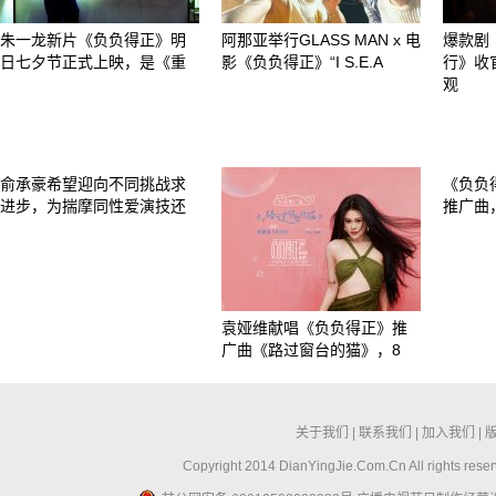
朱一龙新片《负负得正》明
阿那亚举行GLASS MAN x 电
爆款剧
日七夕节正式上映，是《重
影《负负得正》“I S.E.A
行》收
观
俞承豪希望迎向不同挑战求
《负负
进步，为揣摩同性爱演技还
推广曲
袁娅维献唱《负负得正》推
广曲《路过窗台的猫》，8
关于我们
|
联系我们
|
加入我们
|
Copyright 2014 DianYingJie.Com.Cn All ri