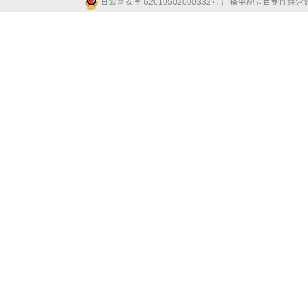
甘公网安备 62010502000332号
广播电视节目制作经营许可