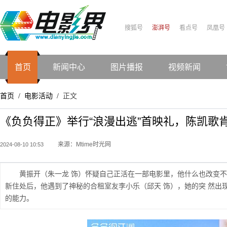
搜狐号
澎湃号
看点号
凤凰号
首页
新闻中心
图片播报
视频新闻
首页
电影活动
正文
/
/
《负负得正》举行“浪漫出逃”首映礼，陈凯歌
来源：Mtime时光网
2024-08-10 10:53
黄振开（朱一龙 饰）怀疑自己正活在一部电影里，他什么也改变
新住处后，他遇到了神秘的合租室友李小乐（邱天 饰），她的突 然出
的能力。