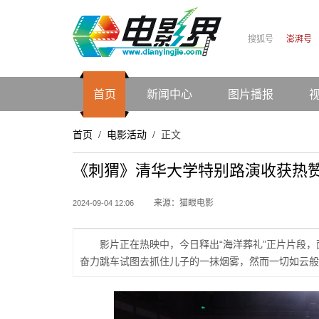
搜狐号
澎湃号
首页
新闻中心
图片播报
首页
电影活动
正文
/
/
《刺猬》清华大学特别路演收获热
来源：猫眼电影
2024-09-04 12:06
影片正在热映中，今日释出“海洋葬礼”正片片段
奋力跳车试图去抓住儿子的一抹烟雾，然而一切如云般