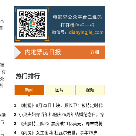
7亿人刷短剧，AI却在把真人演员逼上绝
路
2025年，真人实拍微短剧的上线数量占比约
他奋
71%，AI微短剧不到30%。到了2026年第一季
痛
度，这个比例完全倒挂——真人实拍跌到
32%，AI飙升到68%。
本网原创
6月30日 11:35:44
内地票房日报
详细
，
华策拿《西游记》赌AI那天，半个影视
、被
圈失眠了
，有
热门排行
一个做了几十年传统影视的头部公司，用这种
的处
姿态官宣下场，信号太明确了：AI内容制作不
所
再是草根创业者的自嗨游戏，正规军来了。
新闻
图片
视频
本网原创
6月30日 11:34:00
1
《刺猬》8月23日上映，顾长卫：被特定时代
2
小贝夫妇穿当年礼服庆25周年结婚纪念日，穿
色活
7月1日起AI漫剧独立上户：30万以下
烟与
3
《头脑特工队2》票房破11亿美元，周末或将
的，平台自己兜着
握，
4
《闪灵》女主谢莉·杜瓦尔去世，享年75岁
过去两年，AI漫剧用一种近乎无政府的方式，
自己