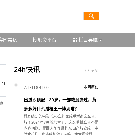
实时票房
投融资平台
栏目导航
24h快讯
更多
本网原创
7月3日 8:41:00
出道即顶配：20岁，一部戏没演过，黄
他
多多凭什么搭档王一博汤唯？
程耳编剧的电影《人·鱼》完成重新备案立项。
片子2024年7月就杀青了，这次重新立项不是
内容问题，是因为制作属性从国产片变成了中
外合拍片，资本结构做了调整，走合规流程。