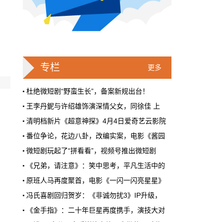
戛纳一句"Fuck AI"，喊出了多少电影人
的遮羞布
2026年6月，法国南部的阳光一如既往地贵，
但今年戛纳最贵的东西，不是红毯上那几百套
高定，而是一句话。
专栏
更多
本网原创
6月28日 9:25:00
杜绝微短剧“野蛮生长”，备案新规出台！
王李丹鈮与许绍雄饰演深情父女，同徐佳 上
周星驰跑去拍AI短剧了，电影院还剩什
清明档新片《超意神探》4月4日爱奇艺云影院
么？
番位争论，花边八卦，改编实案，电影《酱园
5月31号，横店。63岁的周星驰穿着黑色夹克
出现在《食神2026》的开机现场。这部短剧改
微短剧玩起了“拼看看”，视频号推出微短剧
编自他30年前的经典电影，竖屏拍摄，AI辅助
《兄弟，请注意》：笑中思考，平凡生活中的
制作，成本400万。预计9月上线。
原班人马再度聚首，电影《一闪一闪亮星星》
本网原创
《刺猬》清华大学特别路演收获热赞，映射现
6月28日 9:25:00
冯氏喜剧回归贺岁：《非诚勿扰3》IP升级，
中央芭蕾舞团芭蕾舞剧《红色娘子军》首演60
红果砸两个亿救真人短剧，图什么？
《金手指》：二十年巨星再度携手，演技大对
短剧从业者在评论区集体破防。有人说"今年开
梦工场动画走心佳作《荒野机器人》导演中国