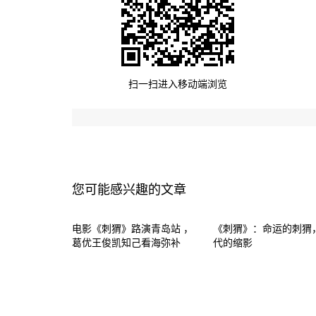
扫一扫进入移动端浏览
您可能感兴趣的文章
电影《刺猬》路演青岛站 ，
《刺猬》：命运的刺猬
葛优王俊凯知己看海弥补
代的缩影