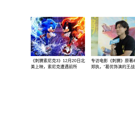
《刺猬索尼克3》12月20日北
专访电影《刺猬》原著
美上映，索尼克遭遇前所
郑执，“葛优饰演的王战