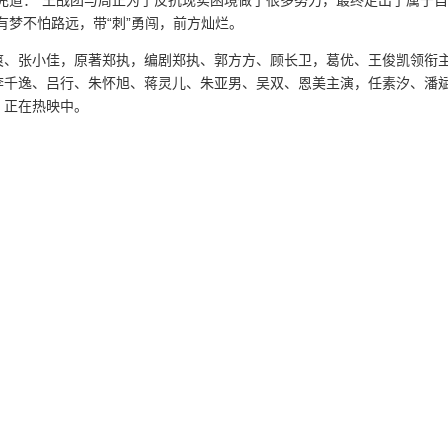
有梦不怕路远，带“刺”勇闯，前方灿烂。
爽、张小佳，原著郑执，编剧郑执、郭方方、顾长卫，葛优、王俊凯领衔
李千逸、吕行、朱怀旭、蒋灵儿、朱亚男、吴双、恩美主演，任素汐、潘
，正在热映中。