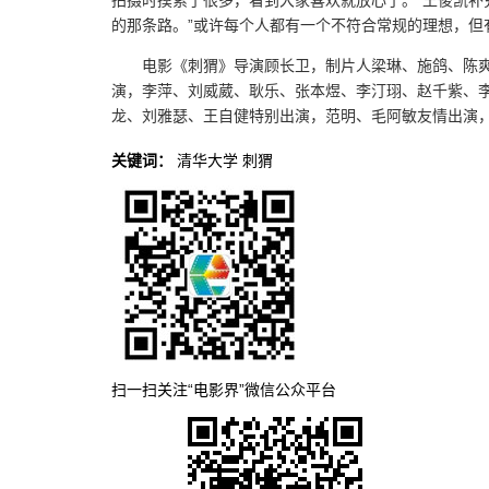
的那条路。”或许每个人都有一个不符合常规的理想，但
电影《刺猬》导演顾长卫，制片人梁琳、施鸽、陈
演，李萍、刘威葳、耿乐、张本煜、李汀珝、赵千紫、
龙、刘雅瑟、王自健特别出演，范明、毛阿敏友情出演
关键词：
清华大学
刺猬
扫一扫关注“电影界”微信公众平台