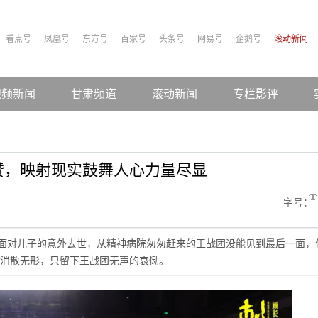
看点号
凤凰号
东方号
百家号
头条号
网易号
企鹅号
滚动新闻
视频新闻
甘肃频道
滚动新闻
专栏影评
赞，映射现实鼓舞人心力量尽显
字号：
，面对儿子的意外去世，从精神病院匆匆赶来的王战团没能见到最后一面，
消散无形，只留下王战团无声的哀恸。