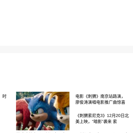
，时
电影《刺猬》南京站路演，
廖俊涛演唱电影推广曲惊喜
《刺猬索尼克3》12月20日北
美上映，“暗影”袭来 索