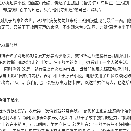
郑执短篇小说《仙症》改编，讲述了王战团（葛优 饰）与周正（王俊凯
”，却是彼此心中的知己，只有他们才知道“做自己，没病”。
面对儿子的意外去世，从精神病院匆匆赶来的王战团没能见到最后一面，
散无形，只留下王战团无声的哀恸。不少观众为之动容，力赞“葛优演出了
心力量尽显
纷纷表达了对电影的喜爱并分享观影感受。戴锦华老师透露自己几度落泪
把照片撕下顺水流走的时候”。在王战团的身上，她看到了一个人被生活
”，同时称赞“这是一部有温度有态度的作品，当我们被现实碾压和规训时
意穿上影片同款海魂衫，表示“相比于原著小说，电影使用了许多浪漫化
出去，‘从此，我们再也不会被万事万物卡住’，既送给姑侄两人，也送给
色活了起来
我也算是识货”，表示第一次读到就非常喜欢，“葛优和王俊凯让这两个角
地利人和”。编剧兼原著郑执表示镜头语言赋予了故事独特的魅力，“抓
上的许多描写，可以瞬间让角色立住”。葛优坦言：“王战团有些不好把
充道：“王战团与周正为了反抗现实困境做了很多努力，最终走出了属于