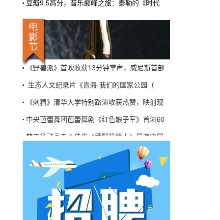
豆瓣9.5高分，音乐巅峰之旅：泰勒的《时代
机率比去年腰斩"，有人说"演员片酬从日薪800
主竞赛单元入围影片《隔壁房间》首映，朱丽
掉到300都没人接"。最诛心的一条是："我们拍
三天的东西，AI一天出八集，还比你好看…
皮特×克鲁尼亮相《双狼》威尼斯首映，《蜘
本网原创
6月27日 10:01:00
《野兽派》首映收获13分钟掌声，威尼斯首部
9万块银幕，全年只卖400亿：电影院的
生态人文纪录片《青海·我们的国家公园（
钱去哪了？
《刺猬》清华大学特别路演收获热赞，映射现
近80部中外影片，革命历史、喜剧、科幻、动
画，类型挺全。刘烨的《四渡》、皮克斯的
中央芭蕾舞团芭蕾舞剧《红色娘子军》首演60
《玩具总动员5》、谢苗的《火遮眼》，该有的
梦工场动画走心佳作《荒野机器人》导演中国
牌都亮出来了。
本网原创
主竞赛单元入围影片《隔壁房间》首映，朱丽
6月27日 10:01:00
皮特×克鲁尼亮相《双狼》威尼斯首映，《蜘
7万部AI短剧一夜下架，广电总局这次是
《野兽派》首映收获13分钟掌声，威尼斯首部
动真格的
6月24日，广电总局官网挂出了一份文件。没
生态人文纪录片《青海·我们的国家公园（
有发布会，没有吹风会。就这么安安静静地，
把《微短剧发展管理办法（征求意见稿）》摆
到了所有人面前。