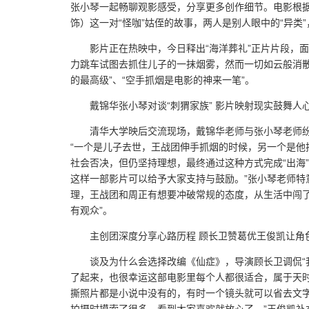
张小琴一起畅聊观影感受，分享更多创作细节。电影根据
饰）这一对“怪咖”姑侄的故事，两人是别人眼中的“异类
影片正在热映中，今日释出“海洋葬礼”正片片段，
力跳车试图去抓住儿子的一抹烟雾，然而一切如云般消
的最高级”、“空手抓烟是电影的神来一笔”。
戴锦华张小琴对谈“刺猬家族” 影片映射现实鼓舞人
清华大学映后交流现场，戴锦华老师与张小琴老师
“一个是儿子去世，王战团伸手抓烟的时候，另一个是他
社会否决，但仍坚持理想，最终通过这种方式完成“出海
这样一部影片可以给予大家支持与鼓励。”张小琴老师特
理，王战团和周正有想要冲破常规的态度，从生活中闯了
有观众”。
主创团深度分享心路历程 顾长卫赞葛优王俊凯让角
谈及为什么会选择改编《仙症》，导演顾长卫调侃“
了起来，也很幸运这部电影里每个人都很适合，属于天时
撕照片都是小说中没有的，有时一个镜头就可以省去文字
拍摄时摸索了很多，看到大家喜欢就放心了。”王俊凯补