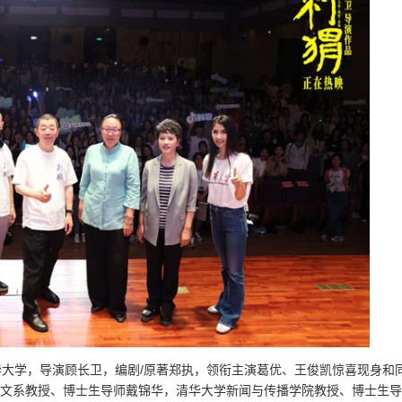
华大学，导演顾长卫，编剧/原著郑执，领衔主演葛优、王俊凯惊喜现身和
中文系教授、博士生导师戴锦华，清华大学新闻与传播学院教授、博士生