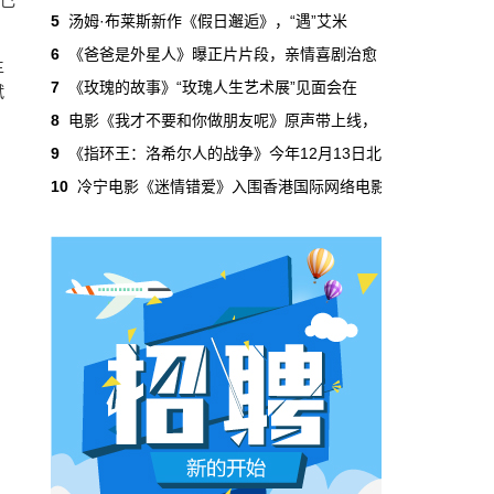
吃掉了整个微短剧市场95%的产量，却几乎没
5
汤姆·布莱斯新作《假日邂逅》，“遇”艾米
有承担过对等的监管成本。
6
《爸爸是外星人》曝正片片段，亲情喜剧治愈
主
7
《玫瑰的故事》“玫瑰人生艺术展”见面会在
斌
本网原创
6月29日 10:20:00
8
电影《我才不要和你做朋友呢》原声带上线，
年轻人不进电影院了，但电影照样有人
9
《指环王：洛希尔人的战争》今年12月13日北
看
10
冷宁电影《迷情错爱》入围香港国际网络电影
2019年，24岁以下的观众占全年购票人群的
38%。到2025年，这个数字跌到了15%。五年
时间，年轻人在电影院里的占比缩水了一半还
多。20岁以下更夸张，从8.9%跌到2.9%，几
乎归零…
本网原创
6月29日 10:20:00
AI短剧赢了数量，真人短剧赢了命
2026年一季度，全行业上线微短剧12.8万部，
其中AI短剧12.2万部，占比超过95%。真人短
剧？只剩几千部。你猜这95%的AI短剧，拿走
了多少流量？
本网原创
6月28日 13:03:00