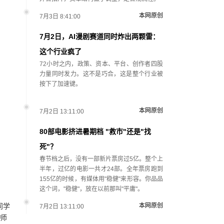
本网原创
7月3日 8:41:00
7月2日，AI漫剧赛道同时炸出两颗雷：
这个行业疯了
72小时之内，政策、资本、平台、创作者四股
力量同时发力。这不是巧合，这是整个行业被
按下了加速键。
本网原创
7月2日 13:11:00
80部电影挤进暑期档 "救市"还是"找
死"？
春节档之后，没有一部新片票房过5亿。整个上
半年，过亿的电影一共才24部。全年票房跑到
155亿的时候，有媒体用"稳健"来形容。你品品
这个词，"稳健"，放在以前那叫"平庸"。
同学
本网原创
7月2日 13:11:00
导师