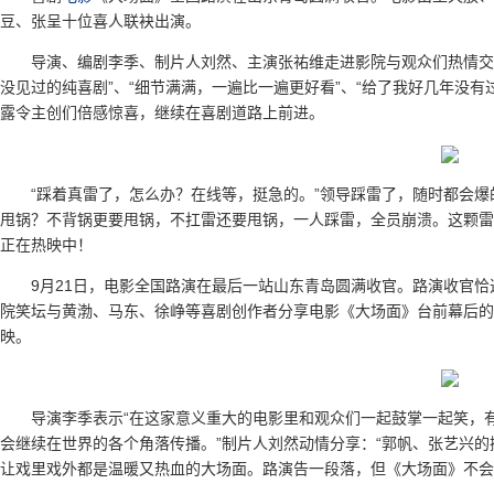
豆、张呈十位喜人联袂出演。
导演、编剧李季、制片人刘然、主演张祐维走进影院与观众们热情交流
没见过的纯喜剧”、“细节满满，一遍比一遍更好看”、“给了我好几年没有
露令主创们倍感惊喜，继续在喜剧道路上前进。
“踩着真雷了，怎么办？在线等，挺急的。”领导踩雷了，随时都会
甩锅？不背锅更要甩锅，不扛雷还要甩锅，一人踩雷，全员崩溃。这颗雷
正在热映中！
9月21日，电影全国路演在最后一站山东青岛圆满收官。路演收官
院笑坛与黄渤、马东、徐峥等喜剧创作者分享电影《大场面》台前幕后的
映。
导演李季表示“在这家意义重大的电影里和观众们一起鼓掌一起笑，
会继续在世界的各个角落传播。”制片人刘然动情分享：“郭帆、张艺兴
让戏里戏外都是温暖又热血的大场面。路演告一段落，但《大场面》不会