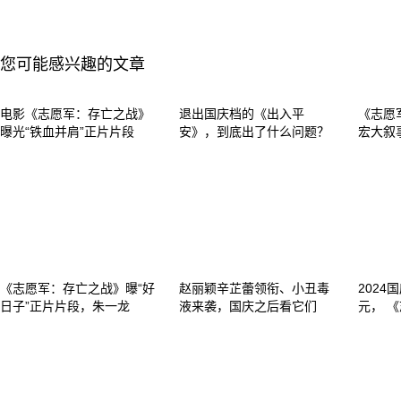
您可能感兴趣的文章
电影《志愿军：存亡之战》
退出国庆档的《出入平
《志愿
曝光“铁血并肩”正片片段
安》，到底出了什么问题？
宏大叙
《志愿军：存亡之战》曝“好
赵丽颖辛芷蕾领衔、小丑毒
2024
日子”正片片段，朱一龙
液来袭，国庆之后看它们
元， 