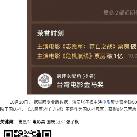
10月10日， 据猫眼专业版数据，演员张子枫主演
电影
累计票房破5
映于国庆档，《志愿军:存亡之战》更是作为国庆档冠军，获得8亿元票房
关键词：
志愿军
电影票
国庆
冠军
张子枫