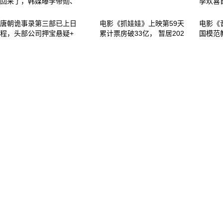
回来了，韩媒曝李帝勋、
季欢喜
唐朝诡事录第三部已上日
电影《抓娃娃》上映第59天
电影《
程，头部公司押宝悬疑+
累计票房破33亿， 暂居202
国模范