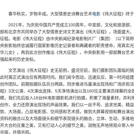
春华秋实，岁物丰成。大型情景史诗舞台艺术
电影
《伟大征程》终于
2021年，为庆祝中国共产党成立100周年，中宣部、文化和旅游
部和北京市共同举办了大型情景史诗文艺演出《伟大征程》，场面盛大，
征程。电影《伟大征程》由中央新闻纪录电影制片厂（集团）（以下简称“
央新影始终忠诚履行国家影像历史记录者和典藏者的职责使命，用真实光
华儿女》，再到此次创作推出《伟大征程》，中央新影用一部部舞台艺术
强起来的历史坐标。
文艺演出《伟大征程》史无前例，盛况空前，我们摄影团队面临的挑战
此时离正式演出仅有两周时间。我们闻令而动，迅速反应，第一时间组建
创作团队。前期拍摄队伍兵分两路，同步推进鸟巢演出现场和广场庆祝活
程》3次公演、4次演出连排、5天净场演出以及160位主要演员绿幕的
模，我们先后投入18台8K电影摄影机进行拍摄，积累了海量素材，并
创作，全力还原演出现场的声画效果。我们以一丝不苟、追求完美、精益
势、大场面，凸显电影感、空间感和艺术感，做到大屏幕视频和舞台演出
资料的融合以及大场面镜头和细节表现镜头的融合，立体、生动、多维地
开大合的庄重之美，又有打动人心的细节之美，润物无声地将观众带入中
共振，共情共鸣。