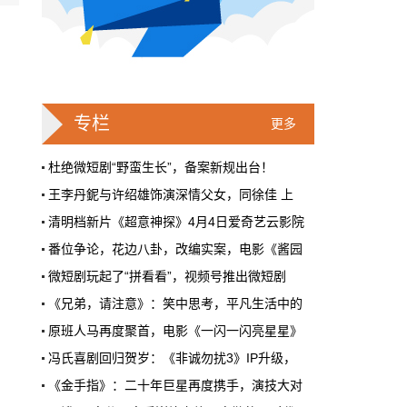
戛纳一句"Fuck AI"，喊出了多少电影人
的遮羞布
2026年6月，法国南部的阳光一如既往地贵，
但今年戛纳最贵的东西，不是红毯上那几百套
高定，而是一句话。
专栏
更多
本网原创
6月28日 9:25:00
杜绝微短剧“野蛮生长”，备案新规出台！
王李丹鈮与许绍雄饰演深情父女，同徐佳 上
周星驰跑去拍AI短剧了，电影院还剩什
清明档新片《超意神探》4月4日爱奇艺云影院
么？
番位争论，花边八卦，改编实案，电影《酱园
5月31号，横店。63岁的周星驰穿着黑色夹克
出现在《食神2026》的开机现场。这部短剧改
微短剧玩起了“拼看看”，视频号推出微短剧
编自他30年前的经典电影，竖屏拍摄，AI辅助
《兄弟，请注意》：笑中思考，平凡生活中的
制作，成本400万。预计9月上线。
原班人马再度聚首，电影《一闪一闪亮星星》
本网原创
6月28日 9:25:00
冯氏喜剧回归贺岁：《非诚勿扰3》IP升级，
红果砸两个亿救真人短剧，图什么？
《金手指》：二十年巨星再度携手，演技大对
第39届华鼎奖颁奖典礼在澳门举行，《黑神话
短剧从业者在评论区集体破防。有人说"今年开