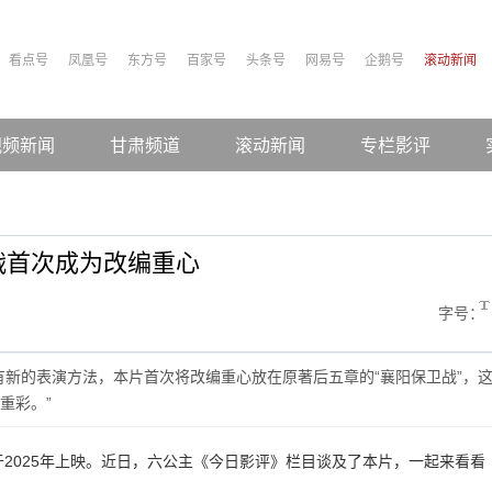
看点号
凤凰号
东方号
百家号
头条号
网易号
企鹅号
滚动新闻
视频新闻
甘肃频道
滚动新闻
专栏影评
战首次成为改编重心
字号：
有新的表演方法，本片首次将改编重心放在原著后五章的“襄阳保卫战”，
重彩。”
2025年上映。近日，六公主《今日影评》栏目谈及了本片，一起来看看