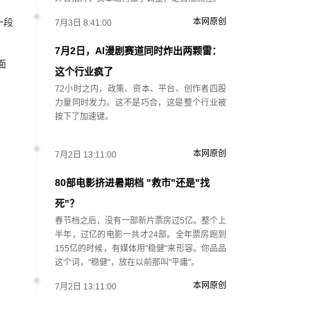
一段
本网原创
7月3日 8:41:00
7月2日，AI漫剧赛道同时炸出两颗雷：
面
这个行业疯了
72小时之内，政策、资本、平台、创作者四股
力量同时发力。这不是巧合，这是整个行业被
按下了加速键。
本网原创
7月2日 13:11:00
80部电影挤进暑期档 "救市"还是"找
死"？
春节档之后，没有一部新片票房过5亿。整个上
半年，过亿的电影一共才24部。全年票房跑到
155亿的时候，有媒体用"稳健"来形容。你品品
这个词，"稳健"，放在以前那叫"平庸"。
本网原创
7月2日 13:11:00