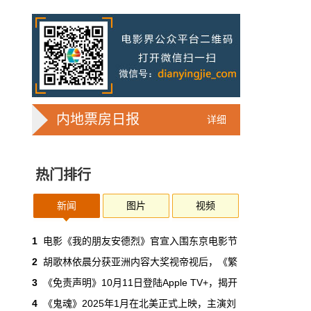
7亿人刷短剧，AI却在把真人演员逼上绝
路
2025年，真人实拍微短剧的上线数量占比约
71%，AI微短剧不到30%。到了2026年第一季
度，这个比例完全倒挂——真人实拍跌到
32%，AI飙升到68%。
本网原创
6月30日 11:35:44
内地票房日报
详细
华策拿《西游记》赌AI那天，半个影视
圈失眠了
热门排行
一个做了几十年传统影视的头部公司，用这种
姿态官宣下场，信号太明确了：AI内容制作不
再是草根创业者的自嗨游戏，正规军来了。
新闻
图片
视频
本网原创
6月30日 11:34:00
1
电影《我的朋友安德烈》官宣入围东京电影节
2
胡歌林依晨分获亚洲内容大奖视帝视后，《繁
7月1日起AI漫剧独立上户：30万以下
3
《免责声明》10月11日登陆Apple TV+，揭开
的，平台自己兜着
4
《鬼魂》2025年1月在北美正式上映，主演刘
过去两年，AI漫剧用一种近乎无政府的方式，