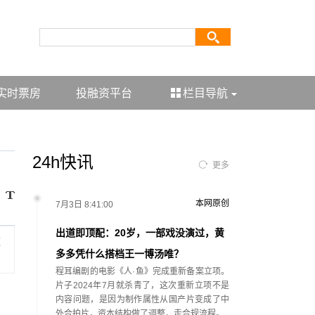
实时票房
投融资平台
栏目导航
24h快讯
更多
本网原创
7月3日 8:41:00
出道即顶配：20岁，一部戏没演过，黄
这
多多凭什么搭档王一博汤唯？
程耳编剧的电影《人·鱼》完成重新备案立项。
片子2024年7月就杀青了，这次重新立项不是
内容问题，是因为制作属性从国产片变成了中
外合拍片，资本结构做了调整，走合规流程。