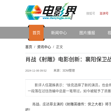
搜狐号
澎湃号
首页
新闻中心
图片播报
首页
资讯中心
正文
/
/
肖战《射雕》电影创新：襄阳保卫
来源：3DM整理
2024-11-06 09:52
影评人任晟姝表示：“徐克选择了新的演员，也会
一段落在过往改编中总是一笔带过，如今被赋予了浓墨
肖战、庄达菲主演的《射雕英雄传：侠之大者》将于
吧！