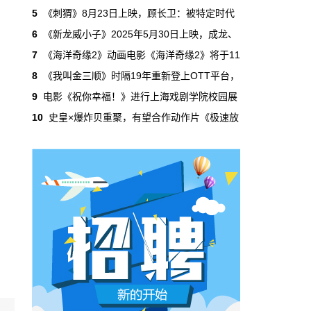
吃掉了整个微短剧市场95%的产量，却几乎没
5
《刺猬》8月23日上映，顾长卫：被特定时代
有承担过对等的监管成本。
6
《新龙威小子》2025年5月30日上映，成龙、
7
《海洋奇缘2》动画电影《海洋奇缘2》将于11
本网原创
6月29日 10:20:00
8
《我叫金三顺》时隔19年重新登上OTT平台，
年轻人不进电影院了，但电影照样有人
9
电影《祝你幸福！》进行上海戏剧学院校园展
看
10
史皇×爆炸贝重聚，有望合作动作片《极速放
2019年，24岁以下的观众占全年购票人群的
38%。到2025年，这个数字跌到了15%。五年
时间，年轻人在电影院里的占比缩水了一半还
多。20岁以下更夸张，从8.9%跌到2.9%，几
乎归零…
本网原创
6月29日 10:20:00
AI短剧赢了数量，真人短剧赢了命
2026年一季度，全行业上线微短剧12.8万部，
其中AI短剧12.2万部，占比超过95%。真人短
剧？只剩几千部。你猜这95%的AI短剧，拿走
了多少流量？
本网原创
6月28日 13:03:00