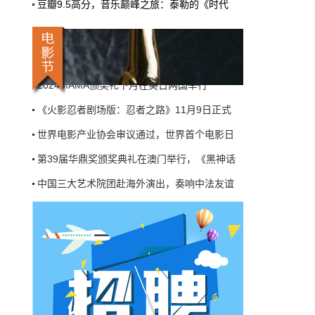
豆瓣9.5高分，音乐巅峰之旅：泰勒的《时代
机率比去年腰斩"，有人说"演员片酬从日薪800
中国三大艺术院团赴海外演出，奏响中法友谊
掉到300都没人接"。最诛心的一条是："我们拍
三天的东西，AI一天出八集，还比你好看…
中国三大艺术院团赴海外演出，奏响中法友谊
本网原创
6月27日 10:01:00
国外名家大团再聚北京，演艺之都汇集世界璀
2024MAMA颁奖礼下月在美日两国举行
9万块银幕，全年只卖400亿：电影院的
钱去哪了？
《火影忍者剧场版：忍者之路》11月9日正式
近80部中外影片，革命历史、喜剧、科幻、动
世界电影产业协会审议通过，世界首个电影日
画，类型挺全。刘烨的《四渡》、皮克斯的
《玩具总动员5》、谢苗的《火遮眼》，该有的
第39届华鼎奖颁奖典礼在澳门举行，《黑神话
牌都亮出来了。
中国三大艺术院团赴海外演出，奏响中法友谊
本网原创
6月27日 10:01:00
中国三大艺术院团赴海外演出，奏响中法友谊
7万部AI短剧一夜下架，广电总局这次是
国外名家大团再聚北京，演艺之都汇集世界璀
动真格的
2024MAMA颁奖礼下月在美日两国举行
6月24日，广电总局官网挂出了一份文件。没
有发布会，没有吹风会。就这么安安静静地，
《火影忍者剧场版：忍者之路》11月9日正式
把《微短剧发展管理办法（征求意见稿）》摆
到了所有人面前。
世界电影产业协会审议通过，世界首个电影日