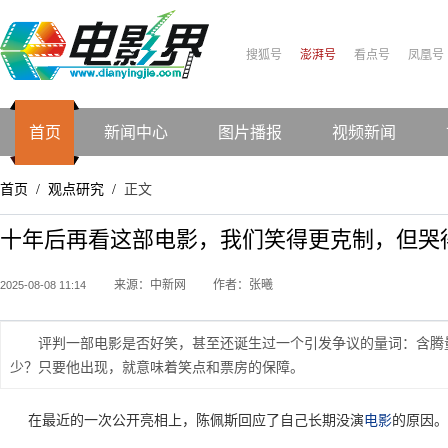
搜狐号
澎湃号
看点号
凤凰号
首页
新闻中心
图片播报
视频新闻
首页
观点研究
正文
/
/
十年后再看这部电影，我们笑得更克制，但哭
来源：中新网
作者：张曦
2025-08-08 11:14
评判一部电影是否好笑，甚至还诞生过一个引发争议的量词：含腾
少？只要他出现，就意味着笑点和票房的保障。
在最近的一次公开亮相上，陈佩斯回应了自己长期没演
电影
的原因。