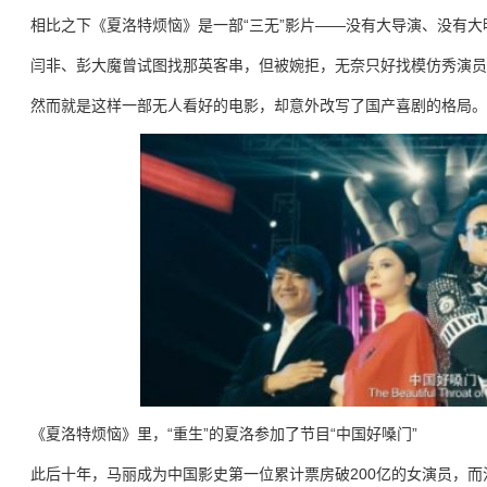
相比之下《夏洛特烦恼》是一部“三无”影片——没有大导演、没有
闫非、彭大魔曾试图找那英客串，但被婉拒，无奈只好找模仿秀演员“
然而就是这样一部无人看好的电影，却意外改写了国产喜剧的格局。
《夏洛特烦恼》里，“重生”的夏洛参加了节目“中国好嗓门”
此后十年，马丽成为中国影史第一位累计票房破200亿的女演员，而