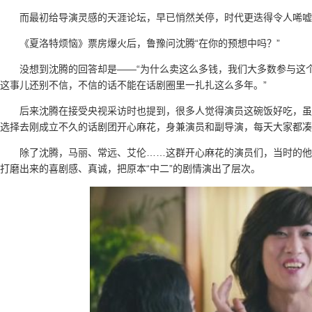
而最初给导演灵感的天涯论坛，早已悄然关停，时代更迭得令人唏嘘
《夏洛特烦恼》票房爆火后，鲁豫问沈腾“在你的预想中吗？”
没想到沈腾的回答却是——“为什么卖这么多钱，我们大多数参与这
这事儿还别不信，不信的话不能在话剧圈里一扎扎这么多年。”
后来沈腾在接受央视采访时也提到，很多人觉得演员这碗饭好吃，虽
选择去刚成立不久的话剧团开心麻花，身兼演员和副导演，每天大家都
除了沈腾，马丽、常远、艾伦……这群开心麻花的演员们，当时的他
打磨出来的喜剧感、真诚，把原本“中二”的剧情演出了层次。