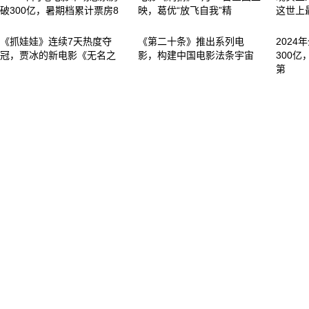
破300亿，暑期档累计票房8
映，葛优“放飞自我”精
这世上
《抓娃娃》连续7天热度夺
《第二十条》推出系列电
202
冠，贾冰的新电影《无名之
影，构建中国电影法条宇宙
300亿
第