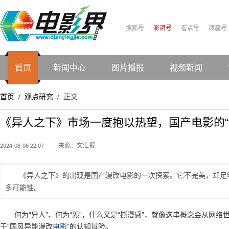
搜狐号
澎湃号
看点号
凤凰号
首页
新闻中心
图片播报
视频新闻
首页
观点研究
正文
/
/
《异人之下》市场一度抱以热望，国产电影的“
来源：文汇报
2024-08-06 22:07
《异人之下》的出现是国产漫改电影的一次探索。它不完美，却足
多可能性。
何为“异人”、何为“炁”，什么又是“撕漫感”，就像这串概念会从网
于“国风异能漫改
电影
”的认知冒险。