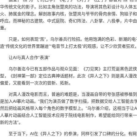
华传统文化的影子。比如主角张楚岚的功法，导演将其色彩设计与人体五
火、肺属金的理念。解剖故事内核，张楚岚与爷爷的骨肉亲情、狗娃子和
呼应。而神秘的古建筑、中式庭院、奇幻阵法、八卦掌、八极拳，片中由
重。
只是，如何表现“炁”，乌尔善兵行险招。他用饱满的色彩、新潮的
造“传统文化的世界里蹦迪”“电音节上打太极”的观感，让不少欣赏者狂欢
让AI与真人合作“表演”
乌尔善迄今已有五部作品与观众见面：《刀见笑》主打荒诞黑色武侠
型，《封神第一部》定位古典神话题材，此次《异人之下》则是真人漫改
偏爱，又能看到一次次的尝新、拓新。
对真人漫改电影而言，普遍的难题是，当漫画自带的夸张感被移植到
是加入AI摹片动画。“我们为演员做了数字扫描，把数据交给人工智能
然后把绘画风格带入每个角色的数字模型上。”乌尔善介绍，这相当于让AI
人摹片动画结合人工智能技术应用于院线电影制作，希望能给同行带来一
新的方法”。
至于当下，AI在《异人之下》的参演，同样引发了口碑的分化。有网