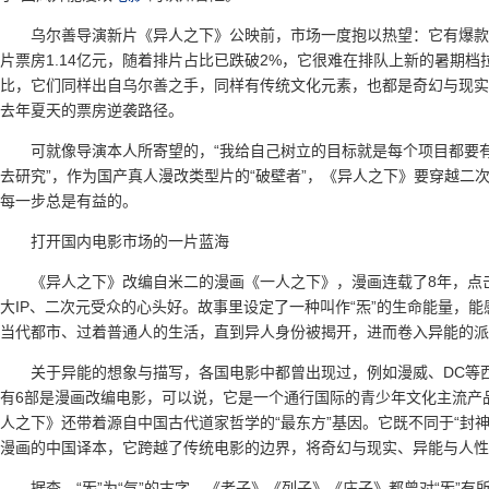
乌尔善导演新片《异人之下》公映前，市场一度抱以热望：它有爆款
片票房1.14亿元，随着排片占比已跌破2%，它很难在排队上新的暑期
比，它们同样出自乌尔善之手，同样有传统文化元素，也都是奇幻与现实
去年夏天的票房逆袭路径。
可就像导演本人所寄望的，“我给自己树立的目标就是每个项目都要
去研究”，作为国产真人漫改类型片的“破壁者”，《异人之下》要穿越二
每一步总是有益的。
打开国内电影市场的一片蓝海
《异人之下》改编自米二的漫画《一人之下》，漫画连载了8年，点击
大IP、二次元受众的心头好。故事里设定了一种叫作“炁”的生命能量，
当代都市、过着普通人的生活，直到异人身份被揭开，进而卷入异能的派
关于异能的想象与描写，各国电影中都曾出现过，例如漫威、DC等西
有6部是漫画改编电影，可以说，它是一个通行国际的青少年文化主流产
人之下》还带着源自中国古代道家哲学的“最东方”基因。它既不同于“封
漫画的中国译本，它跨越了传统电影的边界，将奇幻与现实、异能与人性
据查，“炁”为“气”的古字，《老子》《列子》《庄子》都曾对“炁”