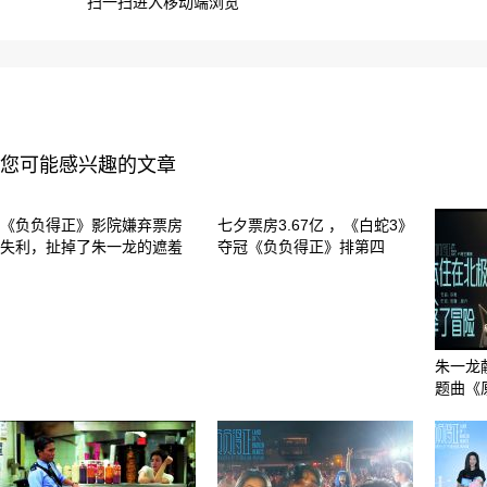
扫一扫进入移动端浏览
您可能感兴趣的文章
《负负得正》影院嫌弃票房
七夕票房3.67亿 ，《白蛇3》
失利，扯掉了朱一龙的遮羞
夺冠《负负得正》排第四
朱一龙
题曲《