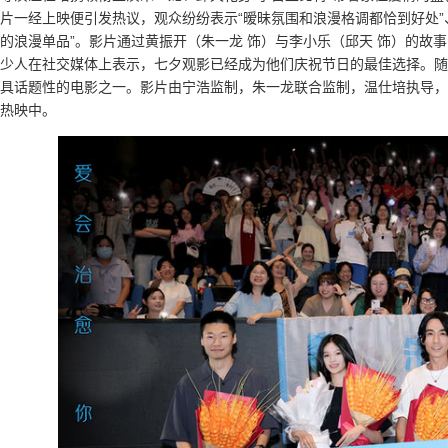
片一经上映便引发热议，观众纷纷表示“暧昧氛围和浪漫格调都恰到好处”、“
的浪漫单品”。影片通过黄振开（朱一龙 饰）与李小乐（邱天 饰）的故
少人在社交媒体上表示，七夕观影已经成为他们庆祝节日的最佳选择。随
具话题性的电影之一。影片由宁浩监制，朱一龙联合监制，温仕培执导，
热映中。