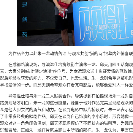
为作品全力以赴朱一龙动情落泪 与观众共创“猫的诗”银幕内外惊喜
在成都路演现场，导演温仕培携领衔主演朱一龙、邱天用四川话向
喜，大家分别喊出“限定浪漫”座位号，为幸运观众送上象征爱情的蓝玫
影后能够收获爱的能力，不仅爱自己，也爱生活。朱一龙则希望这部电影
寻找爱情的一步。而邱天则希望观众在看完电影后，能够像爱别人一样
导演温仕培与朱一龙二人默契合作，导演提到在拍摄现场朱一龙对自
路演现场才明白，朱一龙的这份能量，源自于他对作品完美呈现给观众的
众是他大胆尝试的勇气和动力。在谈到电影中默片桥段时，朱一龙表示这
了非常多经典的默剧作品。邱天在谈到自己饰演的李小乐时，形容她像一
观众对这一角色印象深刻，邱天还现场模仿了不同状态的猫叫声，为现场
逃和冒险，正如朱一龙在片尾主题曲中所唱的那样。朱一龙认为，用言语