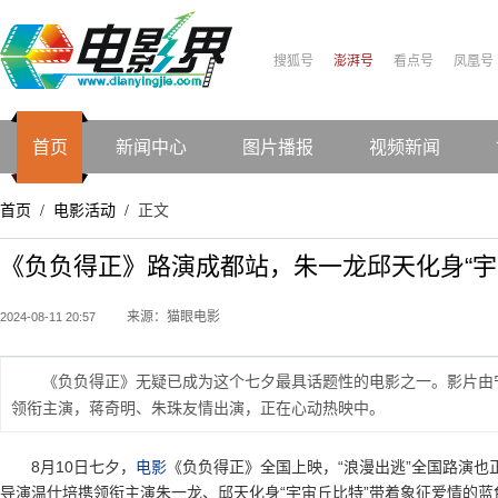
搜狐号
澎湃号
看点号
凤凰号
首页
新闻中心
图片播报
视频新闻
首页
电影活动
正文
/
/
《负负得正》路演成都站，朱一龙邱天化身“宇
来源：猫眼电影
2024-08-11 20:57
《负负得正》无疑已成为这个七夕最具话题性的电影之一。影片由
领衔主演，蒋奇明、朱珠友情出演，正在心动热映中。
8月10日七夕，
电影
《负负得正》全国上映，“浪漫出逃”全国路演
导演温仕培携领衔主演朱一龙、邱天化身“宇宙丘比特”带着象征爱情的