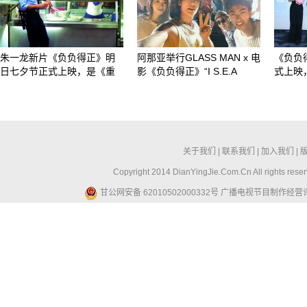
朱一龙新片《负负得正》明
阿那亚举行GLASS MAN x 电
《负负
日七夕节正式上映，是《重
影《负负得正》“I S.E.A
式上映
关于我们
|
联系我们
|
加入我们
|
Copyright 2014 DianYingJie.Com.Cn All ri
甘公网安备 62010502000332号
广播电视节目制作经营许可