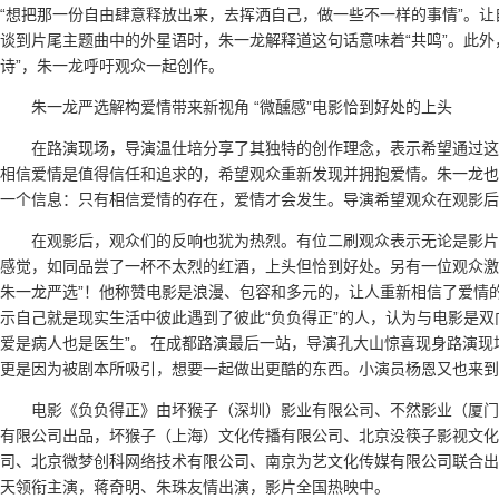
“想把那一份自由肆意释放出来，去挥洒自己，做一些不一样的事情”。
谈到片尾主题曲中的外星语时，朱一龙解释道这句话意味着“共鸣”。此外
诗”，朱一龙呼吁观众一起创作。
朱一龙严选解构爱情带来新视角 “微醺感”电影恰到好处的上头
在路演现场，导演温仕培分享了其独特的创作理念，表示希望通过这
相信爱情是值得信任和追求的，希望观众重新发现并拥抱爱情。朱一龙也
一个信息：只有相信爱情的存在，爱情才会发生。导演希望观众在观影后，
在观影后，观众们的反响也犹为热烈。有位二刷观众表示无论是影片
感觉，如同品尝了一杯不太烈的红酒，上头但恰到好处。另有一位观众激
朱一龙严选”！他称赞电影是浪漫、包容和多元的，让人重新相信了爱情
示自己就是现实生活中彼此遇到了彼此“负负得正”的人，认为与电影是双
爱是病人也是医生”。 在成都路演最后一站，导演孔大山惊喜现身路演
更是因为被剧本所吸引，想要一起做出更酷的东西。小演员杨恩又也来到了
电影《负负得正》由坏猴子（深圳）影业有限公司、不然影业（厦门
有限公司出品，坏猴子（上海）文化传播有限公司、北京没筷子影视文化
司、北京微梦创科网络技术有限公司、南京为艺文化传媒有限公司联合出
天领衔主演，蒋奇明、朱珠友情出演，影片全国热映中。