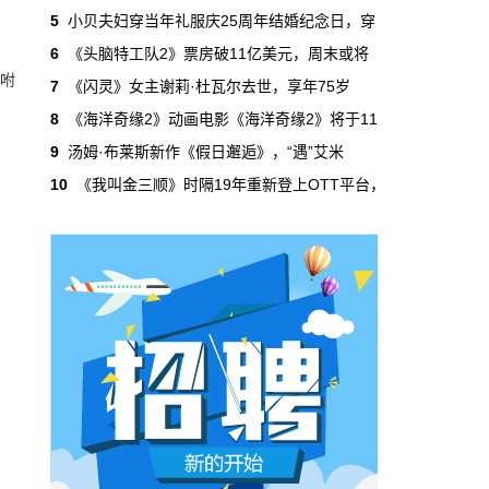
吃掉了整个微短剧市场95%的产量，却几乎没
5
小贝夫妇穿当年礼服庆25周年结婚纪念日，穿
有承担过对等的监管成本。
6
《头脑特工队2》票房破11亿美元，周末或将
嘱咐
7
《闪灵》女主谢莉·杜瓦尔去世，享年75岁
本网原创
6月29日 10:20:00
8
《海洋奇缘2》动画电影《海洋奇缘2》将于11
年轻人不进电影院了，但电影照样有人
9
汤姆·布莱斯新作《假日邂逅》，“遇”艾米
看
10
《我叫金三顺》时隔19年重新登上OTT平台，
2019年，24岁以下的观众占全年购票人群的
38%。到2025年，这个数字跌到了15%。五年
时间，年轻人在电影院里的占比缩水了一半还
多。20岁以下更夸张，从8.9%跌到2.9%，几
乎归零…
本网原创
6月29日 10:20:00
AI短剧赢了数量，真人短剧赢了命
2026年一季度，全行业上线微短剧12.8万部，
其中AI短剧12.2万部，占比超过95%。真人短
剧？只剩几千部。你猜这95%的AI短剧，拿走
了多少流量？
本网原创
6月28日 13:03:00