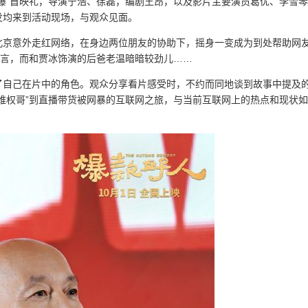
爆”首映礼，导演宁浩、徐磊，编剧王昂，以及影片主要演员葛优、李雪
发均来到活动现场，与观众见面。
北京意外走红网络，在身边两位朋友的协助下，摇身一变成为到处帮助网
发言，而和贾冰饰演的后爸老温暗暗较劲儿……
了自己在片中的角色。观众分享看片感受时，不约而同地谈到故事中提及
维权哥”到直播带货被网暴的互联网之旅，与当前互联网上的热点和现状