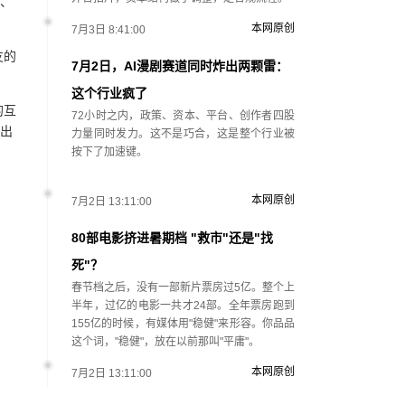
琴、
本网原创
7月3日 8:41:00
友的
7月2日，AI漫剧赛道同时炸出两颗雷：
这个行业疯了
的互
72小时之内，政策、资本、平台、创作者四股
如出
力量同时发力。这不是巧合，这是整个行业被
按下了加速键。
本网原创
7月2日 13:11:00
80部电影挤进暑期档 "救市"还是"找
死"？
春节档之后，没有一部新片票房过5亿。整个上
半年，过亿的电影一共才24部。全年票房跑到
155亿的时候，有媒体用"稳健"来形容。你品品
这个词，"稳健"，放在以前那叫"平庸"。
本网原创
7月2日 13:11:00