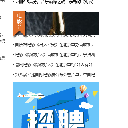
己有
豆瓣9.5高分，音乐巅峰之旅：泰勒的《时代
机率比去年腰斩"，有人说"演员片酬从日薪800
第八届平遥国际电影展公布荣誉片单，中国电
掉到300都没人接"。最诛心的一条是："我们拍
三天的东西，AI一天出八集，还比你好看…
电影《危机航线》北京首映礼疯上天大获好评
题
本网原创
6月27日 10:01:00
喜剧《爆款好人》举办首映礼，葛优告诫大家
情，
第十届文荣奖曝海报及青年演员扶持计划首批
9万块银幕，全年只卖400亿：电影院的
分努
钱去哪了？
国庆档电影《出入平安》在北京举办首映礼，
近80部中外影片，革命历史、喜剧、科幻、动
电影《爆款好人》首映礼在北京举行，宁浩葛
画，类型挺全。刘烨的《四渡》、皮克斯的
京最
《玩具总动员5》、谢苗的《火遮眼》，该有的
喜剧电影《爆款好人》在北京举行“好人有好
牌都亮出来了。
第八届平遥国际电影展公布荣誉片单，中国电
本网原创
6月27日 10:01:00
电影《危机航线》北京首映礼疯上天大获好评
7万部AI短剧一夜下架，广电总局这次是
喜剧《爆款好人》举办首映礼，葛优告诫大家
动真格的
第十届文荣奖曝海报及青年演员扶持计划首批
6月24日，广电总局官网挂出了一份文件。没
有发布会，没有吹风会。就这么安安静静地，
国庆档电影《出入平安》在北京举办首映礼，
把《微短剧发展管理办法（征求意见稿）》摆
到了所有人面前。
电影《爆款好人》首映礼在北京举行，宁浩葛