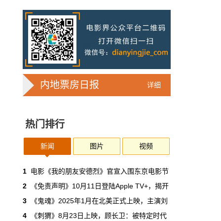
7亿人刷短剧，AI却在把真人演员逼上绝
路
2025年，真人实拍微短剧的上线数量占比约
71%，AI微短剧不到30%。到了2026年第一季
度，这个比例完全倒挂——真人实拍跌到
32%，AI飙升到68%。
本网原创
6月30日 11:35:44
内地票房日报
详细
华策拿《西游记》赌AI那天，半个影视
圈失眠了
热门排行
一个做了几十年传统影视的头部公司，用这种
姿态官宣下场，信号太明确了：AI内容制作不
再是草根创业者的自嗨游戏，正规军来了。
新闻
图片
视频
本网原创
6月30日 11:34:00
1
电影《我的朋友安德烈》官宣入围东京电影节
2
《免责声明》10月11日登陆Apple TV+，揭开
7月1日起AI漫剧独立上户：30万以下
3
《鬼魂》2025年1月在北美正式上映，主演刘
的，平台自己兜着
4
《刺猬》8月23日上映，顾长卫：被特定时代
过去两年，AI漫剧用一种近乎无政府的方式，