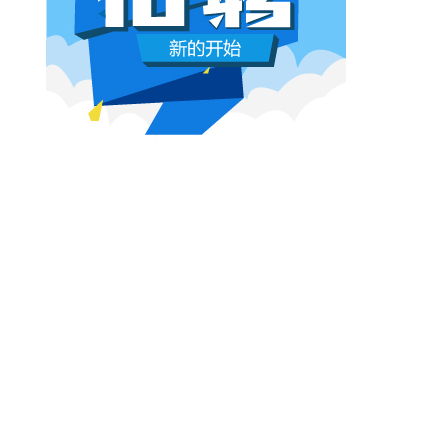
本网原创
6月26日 10:03:00
影视行业冷透了：167个人抢一个活，
顶流演员台上求工作
董子健领奖的时候说："我还是演员董子健，有
合适的角色可以找我，档期很空。"刘昊然在台
上放话"欢迎约戏"。程潇更直接，"求工作"三个
字脱口而出。
本网原创
6月26日 10:03:00
AI漫剧这场梦，该醒了
有人花3000块做出AI短剧，播放量冲到3.5
亿。有人投20万做7部剧，一夜之间全部归
零。有人因为侵权，判了八个月。
本网原创
6月25日 9:14:00
一部已经下线的电影，凭什么让陈道明
袁和平吴京跑一趟兰州