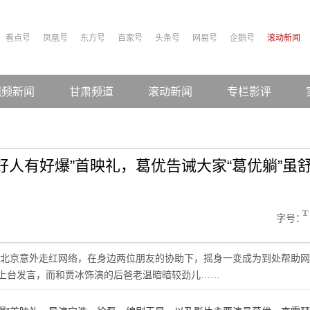
看点号
凤凰号
东方号
百家号
头条号
网易号
企鹅号
滚动新闻
视频新闻
甘肃频道
滚动新闻
专栏影评
好人有好爆”首映礼，葛优告诫大家“葛优躺”虽
字号：
北京意外走红网络，在身边两位朋友的协助下，摇身一变成为到处帮助网
该上台发言，而和贾冰饰演的后爸老温暗暗较劲儿……