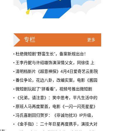
戛纳一句"Fuck AI"，喊出了多少电影人
的遮羞布
2026年6月，法国南部的阳光一如既往地贵，
但今年戛纳最贵的东西，不是红毯上那几百套
高定，而是一句话。
专栏
更多
本网原创
6月28日 9:25:00
杜绝微短剧“野蛮生长”，备案新规出台！
王李丹鈮与许绍雄饰演深情父女，同徐佳 上
周星驰跑去拍AI短剧了，电影院还剩什
清明档新片《超意神探》4月4日爱奇艺云影院
么？
番位争论，花边八卦，改编实案，电影《酱园
5月31号，横店。63岁的周星驰穿着黑色夹克
出现在《食神2026》的开机现场。这部短剧改
微短剧玩起了“拼看看”，视频号推出微短剧
编自他30年前的经典电影，竖屏拍摄，AI辅助
《兄弟，请注意》：笑中思考，平凡生活中的
制作，成本400万。预计9月上线。
原班人马再度聚首，电影《一闪一闪亮星星》
本网原创
6月28日 9:25:00
冯氏喜剧回归贺岁：《非诚勿扰3》IP升级，
红果砸两个亿救真人短剧，图什么？
《金手指》：二十年巨星再度携手，演技大对
喜剧电影《爆款好人》在北京举行“好人有好
短剧从业者在评论区集体破防。有人说"今年开