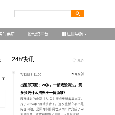
实时票房
投融资平台
栏目导航
24h快讯
舒
更多
本网原创
7月3日 8:41:00
出道即顶配：20岁，一部戏没演过，黄
多多凭什么搭档王一博汤唯？
程耳编剧的电影《人·鱼》完成重新备案立项。
片子2024年7月就杀青了，这次重新立项不是
内容问题，是因为制作属性从国产片变成了中
外合拍片，资本结构做了调整，走合规流程。