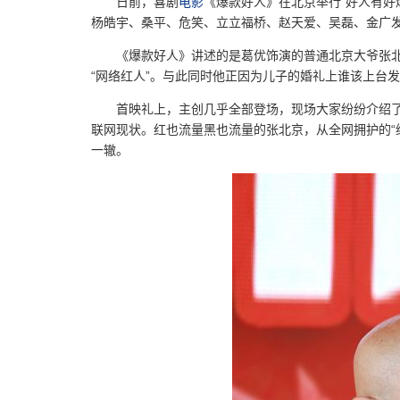
日前，喜剧
电影
《爆款好人》在北京举行“好人有好
杨皓宇、桑平、危笑、立立福桥、赵天爱、吴磊、金广
《爆款好人》讲述的是葛优饰演的普通北京大爷张
“网络红人”。与此同时他正因为儿子的婚礼上谁该上台
首映礼上，主创几乎全部登场，现场大家纷纷介绍
联网现状。红也流量黑也流量的张北京，从全网拥护的“
一辙。