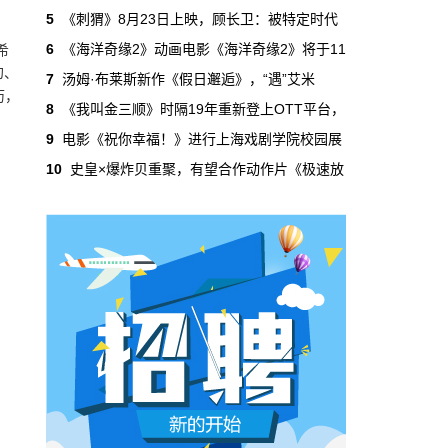
吃掉了整个微短剧市场95%的产量，却几乎没
5
《刺猬》8月23日上映，顾长卫：被特定时代
有承担过对等的监管成本。
6
《海洋奇缘2》动画电影《海洋奇缘2》将于11
希
幻、
7
汤姆·布莱斯新作《假日邂逅》，“遇”艾米
本网原创
6月29日 10:20:00
历，
8
《我叫金三顺》时隔19年重新登上OTT平台，
年轻人不进电影院了，但电影照样有人
9
电影《祝你幸福！》进行上海戏剧学院校园展
看
10
史皇×爆炸贝重聚，有望合作动作片《极速放
2019年，24岁以下的观众占全年购票人群的
38%。到2025年，这个数字跌到了15%。五年
时间，年轻人在电影院里的占比缩水了一半还
多。20岁以下更夸张，从8.9%跌到2.9%，几
乎归零…
本网原创
6月29日 10:20:00
AI短剧赢了数量，真人短剧赢了命
2026年一季度，全行业上线微短剧12.8万部，
其中AI短剧12.2万部，占比超过95%。真人短
剧？只剩几千部。你猜这95%的AI短剧，拿走
了多少流量？
本网原创
6月28日 13:03:00