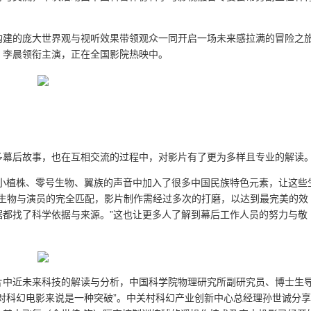
构建的庞大世界观与视听效果带领观众一同开启一场未来感拉满的冒险之
、李晨领衔主演，正在全国影院热映中。
多幕后故事，也在互相交流的过程中，对影片有了更为多样且专业的解读
“小植株、零号生物、翼族的声音中加入了很多中国民族特色元素，让这些
实现生物与演员的完全匹配，影片制作需经过多次的打磨，以达到最完美的效
数据都找了科学依据与来源。”这也让更多人了解到幕后工作人员的努力与敬
片中近未来科技的解读与分析，中国科学院物理研究所副研究员、博士生
对科幻电影来说是一种突破”。中关村科幻产业创新中心总经理孙世诚分