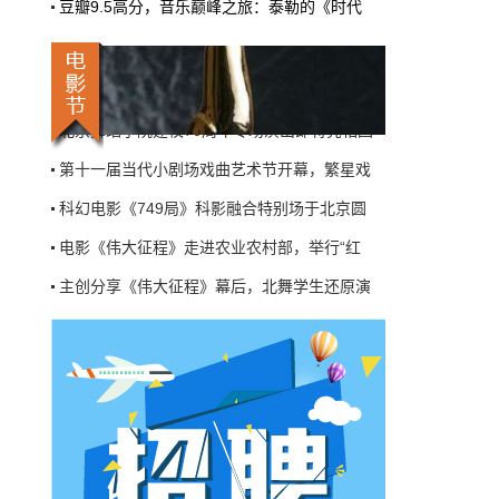
豆瓣9.5高分，音乐巅峰之旅：泰勒的《时代
机率比去年腰斩"，有人说"演员片酬从日薪800
电影《云上的云》在北京举行首映， 陈建斌
掉到300都没人接"。最诛心的一条是："我们拍
动画电影《海绵宝宝：拯救比奇堡》在北京举
三天的东西，AI一天出八集，还比你好看…
本网原创
北京舞蹈学院建校70周年专场演出即将亮相国
6月27日 10:01:00
第十一届当代小剧场戏曲艺术节开幕，繁星戏
9万块银幕，全年只卖400亿：电影院的
钱去哪了？
科幻电影《749局》科影融合特别场于北京圆
近80部中外影片，革命历史、喜剧、科幻、动
电影《伟大征程》走进农业农村部，举行“红
画，类型挺全。刘烨的《四渡》、皮克斯的
《玩具总动员5》、谢苗的《火遮眼》，该有的
主创分享《伟大征程》幕后，北舞学生还原演
牌都亮出来了。
电影《云上的云》在北京举行首映， 陈建斌
本网原创
6月27日 10:01:00
动画电影《海绵宝宝：拯救比奇堡》在北京举
7万部AI短剧一夜下架，广电总局这次是
北京舞蹈学院建校70周年专场演出即将亮相国
动真格的
第十一届当代小剧场戏曲艺术节开幕，繁星戏
6月24日，广电总局官网挂出了一份文件。没
有发布会，没有吹风会。就这么安安静静地，
把《微短剧发展管理办法（征求意见稿）》摆
到了所有人面前。