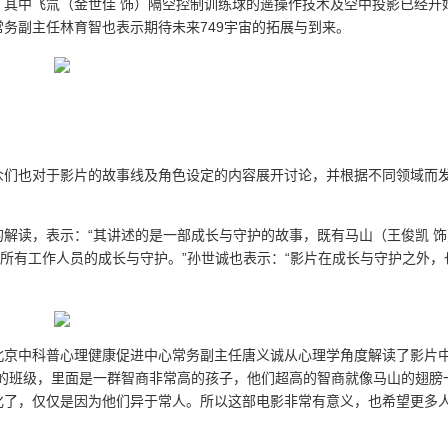
其中飞氚（金世佳 饰）隔空控制训练球的遥操作技术及空中投影已经开
务副主任林育智也表示期待未来749宇宙的拓展与到来。
众们也对于影片的故事线及角色设定的内容展开讨论，并根据不同领域而
解读，表示：“其讲述的是一部成长与守护的故事，既有马山（王俊凯 饰
与所有工作人员的成长与守护。”孙世诚也表示：“影片在成长与守护之外，
北京中科普心理健康促进中心常务副主任唐义诚从心理学角度解读了影片
样的班级，里面是一群智商非常高的孩子，他们超高的智商就像马山的翅膀
化了，仅仅是因为他们异于常人。所以这部电影非常有意义，也希望更多