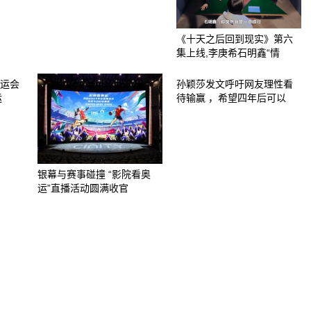
《十天之后回到现实》第六
集上线,李庚希石明鑫“情
奥运会
孙颖莎发文呼吁网友理性看
运
待输赢 ，希望四年后可以
银幕与赛事碰撞 “影院看奥
运”直播活动圆满收官