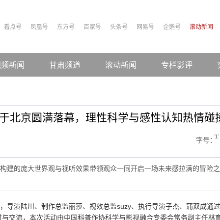
看点号
凤凰号
东方号
百家号
头条号
网易号
企鹅号
滚动新闻
视频新闻
甘肃频道
滚动新闻
专栏影评
场于北京圆满落幕，理性科学与感性认知热情碰
字号：
构建的庞大世界观与视听效果带领观众一同开启一场未来感拉满的冒险之
幕，导演陆川、制作总监丽莎、视效总监suzy、执行导演子杰、蒲双成通
讨与交流，本次活动由中国科普作协科学与影视融合专委会常务副主任林