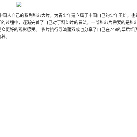
于中国人自己的系列科幻大片，为青少年建立属于中国自己的少年英雄，也
正的过程中，逐渐完善了自己对于科幻片的看法。一部科幻片需要的是科
众更好的观影感受。”影片执行导演蒲双成也分享了自己在749的幕后经
执着。