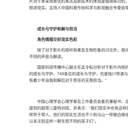
片对于未来场景化的表达及新技术的体现是值得探讨的，
照进现实。主持人中国科普作协科学与影视融合专委会常
成长与守护和解与担当
角色情感交织现实色彩
除了对于影片的视听效果及生物形象的讨论外，观
不同的声音与解读。
国家科技传播中心副主任孟令耘分析对于影片内核的
的成长与守护、749各位的成长与守护，也是陆川导演
有着少年自我和解后对于责任的无畏担当。”
中国心理学会心理学普及工作委员会委员兼秘书、
提到的超常儿童特训班，并表示：“我们现实中也有这
样异于常人，他们的现实生活也不少和马山一样被边缘
以关注到这样一群生而不同的孩子们”。