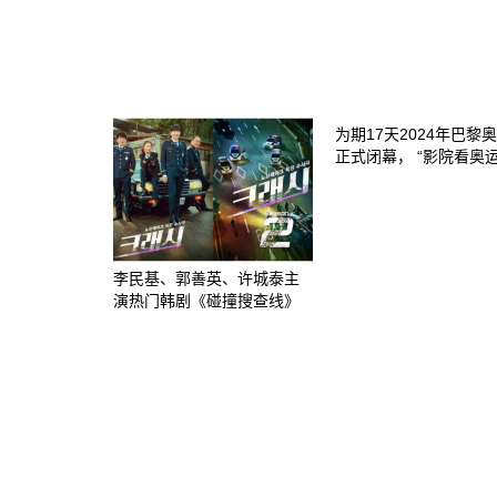
为期17天2024年巴黎
正式闭幕， “影院看奥
李民基、郭善英、许城泰主
演热门韩剧《碰撞搜查线》