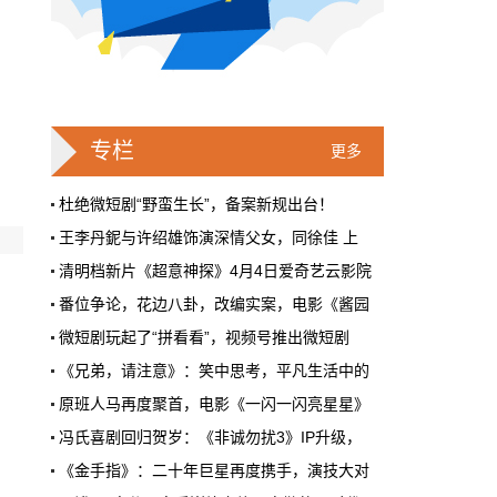
戛纳一句"Fuck AI"，喊出了多少电影人
的遮羞布
2026年6月，法国南部的阳光一如既往地贵，
但今年戛纳最贵的东西，不是红毯上那几百套
高定，而是一句话。
专栏
更多
本网原创
6月28日 9:25:00
杜绝微短剧“野蛮生长”，备案新规出台！
王李丹鈮与许绍雄饰演深情父女，同徐佳 上
周星驰跑去拍AI短剧了，电影院还剩什
清明档新片《超意神探》4月4日爱奇艺云影院
么？
番位争论，花边八卦，改编实案，电影《酱园
5月31号，横店。63岁的周星驰穿着黑色夹克
出现在《食神2026》的开机现场。这部短剧改
微短剧玩起了“拼看看”，视频号推出微短剧
编自他30年前的经典电影，竖屏拍摄，AI辅助
《兄弟，请注意》：笑中思考，平凡生活中的
制作，成本400万。预计9月上线。
科幻电影《749局》科影融合特别场于北京圆
原班人马再度聚首，电影《一闪一闪亮星星》
本网原创
6月28日 9:25:00
电影《伟大征程》走进农业农村部，举行“红
冯氏喜剧回归贺岁：《非诚勿扰3》IP升级，
红果砸两个亿救真人短剧，图什么？
《金手指》：二十年巨星再度携手，演技大对
主创分享《伟大征程》幕后，北舞学生还原演
短剧从业者在评论区集体破防。有人说"今年开