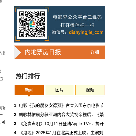
始
7亿人刷短剧，AI却在把真人演员逼上绝
路
2025年，真人实拍微短剧的上线数量占比约
71%，AI微短剧不到30%。到了2026年第一季
度，这个比例完全倒挂——真人实拍跌到
32%，AI飙升到68%。
本网原创
6月30日 11:35:44
内地票房日报
详细
发出
华策拿《西游记》赌AI那天，半个影视
圈失眠了
）
热门排行
一个做了几十年传统影视的头部公司，用这种
也
姿态官宣下场，信号太明确了：AI内容制作不
再是草根创业者的自嗨游戏，正规军来了。
新闻
图片
视频
本网原创
6月30日 11:34:00
1
电影《我的朋友安德烈》官宣入围东京电影节
中所
2
胡歌林依晨分获亚洲内容大奖视帝视后，《繁
一
7月1日起AI漫剧独立上户：30万以下
人可
3
《免责声明》10月11日登陆Apple TV+，揭开
的，平台自己兜着
4
《鬼魂》2025年1月在北美正式上映，主演刘
过去两年，AI漫剧用一种近乎无政府的方式，