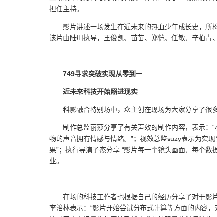
担任主持。
影片讲述一场发生在近未来的热血少年成长史，所
该片由陆川执导，王俊凯、苗苗、郑恺、任敏、辛柏青
749寻求突破实现从零到一
近未来科技开始照进现实
科影融合特别场中，众主创在现场为大家分享了很
制作总监丽莎分享了有关声效的制作内容，表示：
物的声音拥有情感与情绪。”；视效总监suzy表示为
果”；执行导演子杰分享:“影片每一个镜头画面、每个
业。
在场的科技工作者也根据自己的经历分享了对于影
李治林表示：“影片开始尝试分布式计算等方面的内容，