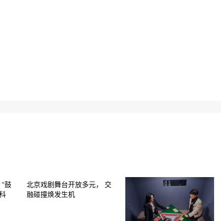
“鼓
北京戏剧舞台开放多元， 交
科
融碰撞焕发生机