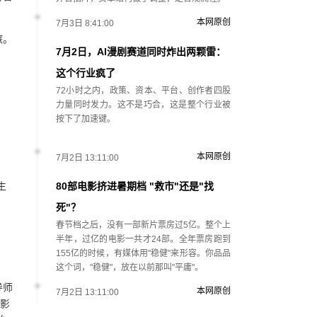
本网原创
7月3日 8:41:00
旅。
7月2日，AI漫剧赛道同时炸出两颗雷：
这个行业疯了
72小时之内，政策、资本、平台、创作者四股
力量同时发力。这不是巧合，这是整个行业被
按下了加速键。
本网原创
7月2日 13:11:00
。
生
80部电影挤进暑期档 "救市"还是"找
死"？
春节档之后，没有一部新片票房过5亿。整个上
半年，过亿的电影一共才24部。全年票房跑到
155亿的时候，有媒体用"稳健"来形容。你品品
这个词，"稳健"，放在以前那叫"平庸"。
导师
本网原创
7月2日 13:11:00
享影