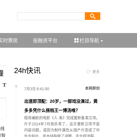
实时票房
投融资平台
栏目导航
24h快讯
撞
更多
本网原创
7月3日 8:41:00
出道即顶配：20岁，一部戏没演过，黄
多多凭什么搭档王一博汤唯？
程耳编剧的电影《人·鱼》完成重新备案立项。
片子2024年7月就杀青了，这次重新立项不是
过线
内容问题，是因为制作属性从国产片变成了中
育智
外合拍片，资本结构做了调整，走合规流程。