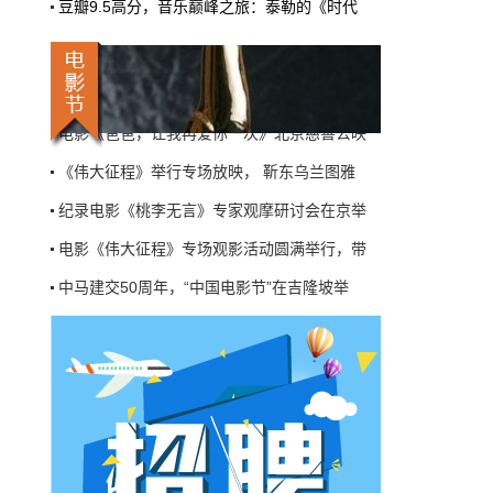
粤剧电影《范蠡献西施》广州首映，电影语言
豆瓣9.5高分，音乐巅峰之旅：泰勒的《时代
机率比去年腰斩"，有人说"演员片酬从日薪800
掉到300都没人接"。最诛心的一条是："我们拍
电影《爸爸，让我再爱你一次》北京慈善公映
三天的东西，AI一天出八集，还比你好看…
《伟大征程》举行专场放映， 靳东乌兰图雅
本网原创
6月27日 10:01:00
纪录电影《桃李无言》专家观摩研讨会在京举
9万块银幕，全年只卖400亿：电影院的
电影《伟大征程》专场观影活动圆满举行，带
钱去哪了？
近80部中外影片，革命历史、喜剧、科幻、动
中马建交50周年，“中国电影节”在吉隆坡举
画，类型挺全。刘烨的《四渡》、皮克斯的
第七届“初心榜”青年视听大会在北京朝阳区
《玩具总动员5》、谢苗的《火遮眼》，该有的
牌都亮出来了。
粤剧电影《范蠡献西施》广州首映，电影语言
本网原创
6月27日 10:01:00
电影《爸爸，让我再爱你一次》北京慈善公映
7万部AI短剧一夜下架，广电总局这次是
《伟大征程》举行专场放映， 靳东乌兰图雅
动真格的
纪录电影《桃李无言》专家观摩研讨会在京举
6月24日，广电总局官网挂出了一份文件。没
有发布会，没有吹风会。就这么安安静静地，
把《微短剧发展管理办法（征求意见稿）》摆
到了所有人面前。