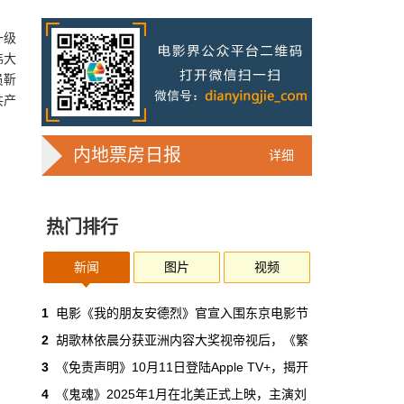
7亿人刷短剧，AI却在把真人演员逼上绝
路
一级
2025年，真人实拍微短剧的上线数量占比约
伟大
71%，AI微短剧不到30%。到了2026年第一季
员靳
度，这个比例完全倒挂——真人实拍跌到
共产
32%，AI飙升到68%。
本网原创
6月30日 11:35:44
内地票房日报
详细
华策拿《西游记》赌AI那天，半个影视
圈失眠了
热门排行
一个做了几十年传统影视的头部公司，用这种
姿态官宣下场，信号太明确了：AI内容制作不
再是草根创业者的自嗨游戏，正规军来了。
新闻
图片
视频
本网原创
6月30日 11:34:00
1
电影《我的朋友安德烈》官宣入围东京电影节
2
胡歌林依晨分获亚洲内容大奖视帝视后，《繁
7月1日起AI漫剧独立上户：30万以下
3
《免责声明》10月11日登陆Apple TV+，揭开
的，平台自己兜着
4
《鬼魂》2025年1月在北美正式上映，主演刘
过去两年，AI漫剧用一种近乎无政府的方式，