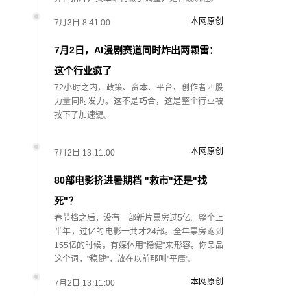
本网原创
7月3日 8:41:00
7月2日，AI漫剧赛道同时炸出两颗雷：
这个行业疯了
72小时之内，政策、资本、平台、创作者四股
力量同时发力。这不是巧合，这是整个行业被
按下了加速键。
本网原创
7月2日 13:11:00
80部电影挤进暑期档 "救市"还是"找
死"？
春节档之后，没有一部新片票房过5亿。整个上
半年，过亿的电影一共才24部。全年票房跑到
155亿的时候，有媒体用"稳健"来形容。你品品
这个词，"稳健"，放在以前那叫"平庸"。
本网原创
7月2日 13:11:00