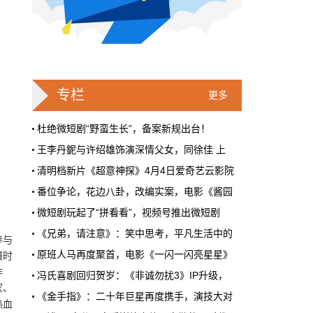
戛纳一句"Fuck AI"，喊出了多少电影人
的遮羞布
2026年6月，法国南部的阳光一如既往地贵，
但今年戛纳最贵的东西，不是红毯上那几百套
高定，而是一句话。
专栏
更多
本网原创
6月28日 9:25:00
杜绝微短剧“野蛮生长”，备案新规出台！
王李丹鈮与许绍雄饰演深情父女，同徐佳 上
周星驰跑去拍AI短剧了，电影院还剩什
清明档新片《超意神探》4月4日爱奇艺云影院
么？
番位争论，花边八卦，改编实案，电影《酱园
5月31号，横店。63岁的周星驰穿着黑色夹克
出现在《食神2026》的开机现场。这部短剧改
微短剧玩起了“拼看看”，视频号推出微短剧
编自他30年前的经典电影，竖屏拍摄，AI辅助
《兄弟，请注意》：笑中思考，平凡生活中的
制作，成本400万。预计9月上线。
参与
电影《伟大征程》专场观影活动圆满举行，带
原班人马再度聚首，电影《一闪一闪亮星星》
摄时
本网原创
6月28日 9:25:00
中马建交50周年，“中国电影节”在吉隆坡举
作
冯氏喜剧回归贺岁：《非诚勿扰3》IP升级，
红果砸两个亿救真人短剧，图什么？
家、
第七届“初心榜”青年视听大会在北京朝阳区
《金手指》：二十年巨星再度携手，演技大对
热血
短剧从业者在评论区集体破防。有人说"今年开