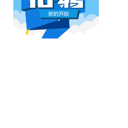
本网原创
6月26日 10:03:00
影视行业冷透了：167个人抢一个活，
顶流演员台上求工作
董子健领奖的时候说："我还是演员董子健，有
合适的角色可以找我，档期很空。"刘昊然在台
上放话"欢迎约戏"。程潇更直接，"求工作"三个
字脱口而出。
本网原创
6月26日 10:03:00
AI漫剧这场梦，该醒了
有人花3000块做出AI短剧，播放量冲到3.5
亿。有人投20万做7部剧，一夜之间全部归
零。有人因为侵权，判了八个月。
本网原创
6月25日 9:14:00
一部已经下线的电影，凭什么让陈道明
袁和平吴京跑一趟兰州