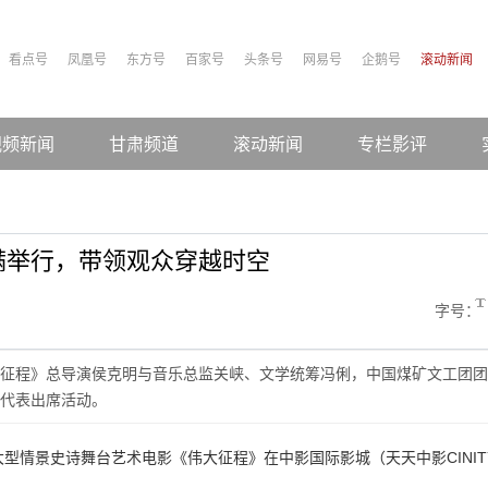
看点号
凤凰号
东方号
百家号
头条号
网易号
企鹅号
滚动新闻
视频新闻
甘肃频道
滚动新闻
专栏影评
满举行，带领观众穿越时空
字号：
征程》总导演侯克明与音乐总监关峡、文学统筹冯俐，中国煤矿文工团团
代表出席活动。
型情景史诗舞台艺术电影《伟大征程》在中影国际影城（天天中影CINIT