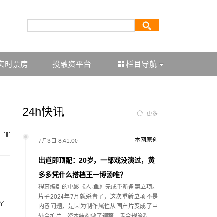
实时票房
投融资平台
栏目导航
24h快讯
更多
本网原创
7月3日 8:41:00
出道即顶配：20岁，一部戏没演过，黄
多多凭什么搭档王一博汤唯？
程耳编剧的电影《人·鱼》完成重新备案立项。
片子2024年7月就杀青了，这次重新立项不是
Y
内容问题，是因为制作属性从国产片变成了中
外合拍片，资本结构做了调整，走合规流程。