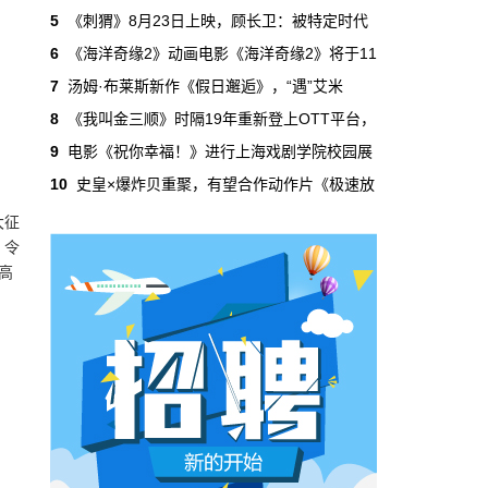
吃掉了整个微短剧市场95%的产量，却几乎没
5
《刺猬》8月23日上映，顾长卫：被特定时代
有承担过对等的监管成本。
6
《海洋奇缘2》动画电影《海洋奇缘2》将于11
7
汤姆·布莱斯新作《假日邂逅》，“遇”艾米
本网原创
6月29日 10:20:00
8
《我叫金三顺》时隔19年重新登上OTT平台，
年轻人不进电影院了，但电影照样有人
9
电影《祝你幸福！》进行上海戏剧学院校园展
看
10
史皇×爆炸贝重聚，有望合作动作片《极速放
2019年，24岁以下的观众占全年购票人群的
38%。到2025年，这个数字跌到了15%。五年
大征
时间，年轻人在电影院里的占比缩水了一半还
，令
多。20岁以下更夸张，从8.9%跌到2.9%，几
高
乎归零…
本网原创
6月29日 10:20:00
AI短剧赢了数量，真人短剧赢了命
2026年一季度，全行业上线微短剧12.8万部，
其中AI短剧12.2万部，占比超过95%。真人短
剧？只剩几千部。你猜这95%的AI短剧，拿走
了多少流量？
本网原创
6月28日 13:03:00