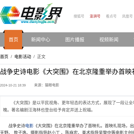
搜狐号
澎湃号
看点号
凤凰号
首页
新闻中心
图片播报
视频新闻
首页
电影活动
正文
/
/
战争史诗电影《大突围》在北京隆重举办首映礼
来源：猫眼电影
2024-10-21 18:39
《大突围》是以平民视角、更年轻态的表达方式，展现了一段让全
魄。著名编剧汪海林也登台给予肯定并送上祝福。
战争史诗
电影
《大突围》在北京隆重举办了首映礼。首映礼现场，出
天野、 敖子逸、摄影指导赵小丁 、陈庥宏、美术指导吴黎中等电影主