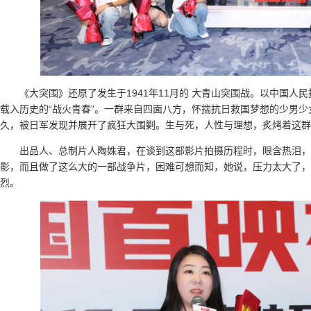
《大突围》还原了发生于1941年11月的 大青山突围战。以中国人
载入历史的“战火青春”。一群来自四面八方，怀揣抗日救国梦想的少男
久，被日军发现并展开了疯狂大围剿。生与死，人性与理想，炙烤着这群热血
出品人、总制片人陶姝君，在谈到这部影片拍摄历程时，眼含热泪，
影，而且做了这么大的一部战争片，困难可想而知，她说，压力太大了，
烈。