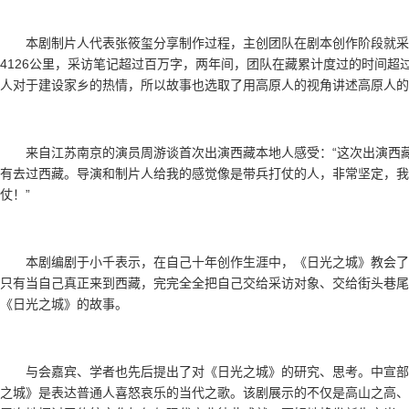
本剧制片人代表张筱玺分享制作过程，主创团队在剧本创作阶段就采
4126公里，采访笔记超过百万字，两年间，团队在藏累计度过的时间超过
人对于建设家乡的热情，所以故事也选取了用高原人的视角讲述高原人的
来自江苏南京的演员周游谈首次出演西藏本地人感受：“这次出演西
有去过西藏。导演和制片人给我的感觉像是带兵打仗的人，非常坚定，我
仗！”
本剧编剧于小千表示，在自己十年创作生涯中，《日光之城》教会了
只有当自己真正来到西藏，完完全全把自己交给采访对象、交给街头巷尾
《日光之城》的故事。
与会嘉宾、学者也先后提出了对《日光之城》的研究、思考。中宣部
之城》是表达普通人喜怒哀乐的当代之歌。该剧展示的不仅是高山之高、