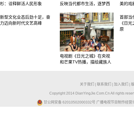
杉：诠释鲜活人民形象
反映当代都市生活，逐梦西
美的戏
新型文化业态后劲十足，奋
首部当
力迈向新时代文艺高峰
《日光
原
电视剧《日光之城》在央视
和芒果TV热播，描绘藏族人
关于我们
|
联系我们
|
加入我们
|
Copyright 2014 DianYingJie.Com.Cn All ri
甘公网安备 62010502000332号
广播电视节目制作经营许可