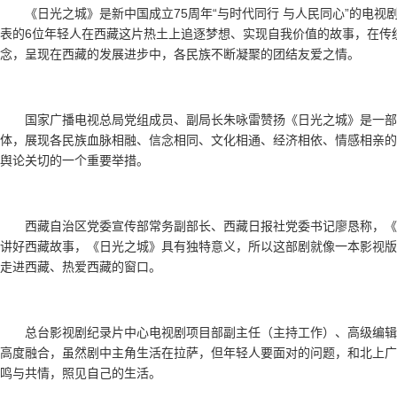
《日光之城》是新中国成立75周年“与时代同行 与人民同心”的电
表的6位年轻人在西藏这片热土上追逐梦想、实现自我价值的故事，在传
念，呈现在西藏的发展进步中，各民族不断凝聚的团结友爱之情。
国家广播电视总局党组成员、副局长朱咏雷赞扬《日光之城》是一
体，展现各民族血脉相融、信念相同、文化相通、经济相依、情感相亲的
舆论关切的一个重要举措。
西藏自治区党委宣传部常务副部长、西藏日报社党委书记廖恳称，《
讲好西藏故事，《日光之城》具有独特意义，所以这部剧就像一本影视版
走进西藏、热爱西藏的窗口。
总台影视剧纪录片中心电视剧项目部副主任（主持工作）、高级编辑
高度融合，虽然剧中主角生活在拉萨，但年轻人要面对的问题，和北上广
鸣与共情，照见自己的生活。