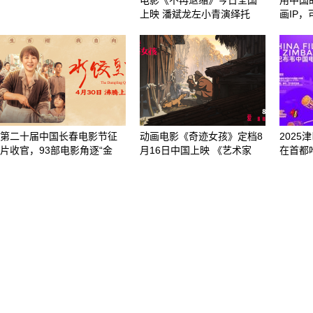
电影《不再退缩》今日全国
用中国
上映 潘斌龙左小青演绎托
画IP
第二十届中国长春电影节征
动画电影《奇迹女孩》定档8
2025
片收官，93部电影角逐“金
月16日中国上映 《艺术家
在首都