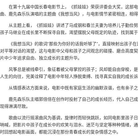
在第十九届中国长春电影节上，《抓娃娃》荣获评委会大奖，这部
曲、鹿先森乐队演唱的主题曲《我想当风》，与电影情节紧密相连，相得
从主题上看，《抓娃娃》讲述了马成钢和春兰夫妻为培养儿子勤俭努
孩子马继业在成长里不断探寻自我，渴望摆脱父母既定的轨迹，找到属于
《我想当风》的歌词“那些为你好的话我听够了”，直接映射出孩子
对平等对话的渴望，这与电影中父母和孩子之间观念的碰撞、磨合高度契
片中少年追求自由、独立成长的主题升华。
风筝总是被线牵引，象征着被父母掌控的孩子；风却能自由穿梭，是
人生的向往，完美诠释了电影中年轻人挣脱束缚、找寻真实自我的成长诉
从情感表达方面来说，电影中既有家庭生活的幽默诙谐，也有亲子之
鹿先森乐队主唱郭倍倍在创作时投射了自己的成长经历，代入自己成
现得淋漓尽致。
歌曲以流行摇滚曲风为基调，旋律时而轻快跳跃，如同电影里孩子日
呐喊，把影片中孩子在成长中的欢笑与泪水、迷茫与坚定等种种情绪，通
时回想起电影画面，都能沉浸在那份青春成长的复杂情感之中。