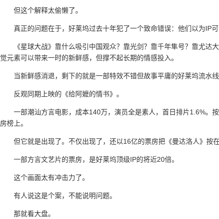
但这个解释太偷懒了。
真正的问题在于，好莱坞过去十年犯了一个致命错误：他们以为IP
《星球大战》靠什么吸引中国观众？靠光剑？靠千年隼号？靠尤达大
觉元素可以带来一时的新鲜感，但撑不起长期的情感投入。
当新鲜感消退，剩下的就是一部特效不错但故事平庸的好莱坞流水线
反观同期上映的《给阿嬷的情书》。
一部潮汕方言电影，成本140万，演员全是素人，首日排片1.6%
房榜上。
但它就是出现了。不仅出现了，还以16亿的票房把《曼达洛人》按
一部方言文艺片的票房，是好莱坞顶级IP的将近20倍。
这个画面太有冲击力了。
有人说这是个案，不能说明问题。
那就看大盘。