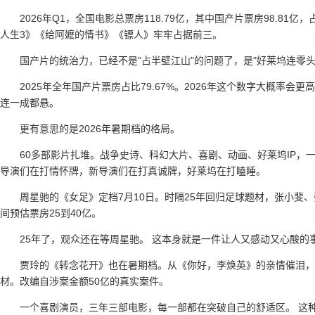
2026年Q1，全国电影总票房118.79亿，其中国产片票房98.81亿
人生3》《给阿嬷的情书》《镖人》牢牢占据前三。
国产片的统治力，已经不是"占半壁江山"的问题了，是"好莱坞连零
2025年全年国产片票房占比79.67%。2026年这个数字大概率
连一成都悬。
更有意思的是2026年暑期档的格局。
60多部影片扎堆。战争史诗、科幻大片、喜剧、动画、好莱坞IP，
导演们在打情怀牌，新导演们在打真诚牌，好莱坞在打瞌睡。
周星驰的《女足》定档7月10日。时隔25年回归足球题材，张小斐
间预估票房25到40亿。
25年了，观众还在等周星驰。 这本身就是一件让人又感动又心酸
贾玲的《转念花开》也在暑期档。从《你好，李焕英》的亲情催泪
材。改编自涉案金额50亿的真实案件。
一个喜剧演员，三年三部电影，每一部都在突破自己的舒适区。 这