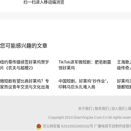
扫一扫进入移动端浏览
您可能感兴趣的文章
纽约尊传媒续签好莱坞贺岁
TikTok进军微短剧：肥皂剧震
王海歌
片《农夫与超模2》
惊好莱坞
级传奇
微短剧有望比肩好莱坞？专
中国短剧，好莱坞“抄作业”，
好莱坞
家热议青年交流与文化出海
印韩乌巨头扎堆入局
银都短
关于我们
|
联系我们
|
加入我们
|
Copyright 2014 DianYingJie.Com.Cn All ri
甘公网安备 62010502000332号
广播电视节目制作经营许可