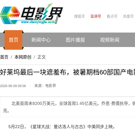
搜狐号
澎湃号
看点号
凤凰号
首页
新闻中心
图片播报
视频新闻
首页
本网原创
正文
/
/
好莱坞最后一块遮羞布，被暑期档60部国产电
来源：电影界
2026-06-09 09:06
北美首周末8200万美元，全球首周1.45亿美元。乔恩·费儒执导
亮。
5月22日，《星球大战：曼达洛人与古古》中美同步上映。