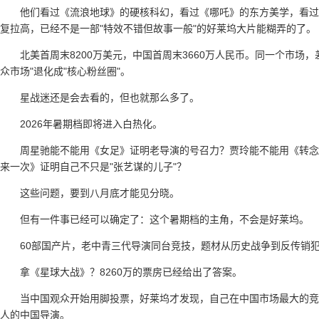
他们看过《流浪地球》的硬核科幻，看过《哪吒》的东方美学，看过
复拉高，已经不是一部"特效不错但故事一般"的好莱坞大片能糊弄的了。
北美首周末8200万美元，中国首周末3660万人民币。同一个市场
众市场"退化成"核心粉丝圈"。
星战迷还是会去看的，但也就那么多了。
2026年暑期档即将进入白热化。
周星驰能不能用《女足》证明老导演的号召力？贾玲能不能用《转念
来一次》证明自己不只是"张艺谋的儿子"？
这些问题，要到八月底才能见分晓。
但有一件事已经可以确定了：这个暑期档的主角，不会是好莱坞。
60部国产片，老中青三代导演同台竞技，题材从历史战争到反传销
拿《星球大战》？8260万的票房已经给出了答案。
当中国观众开始用脚投票，好莱坞才发现，自己在中国市场最大的竞
人的中国导演。