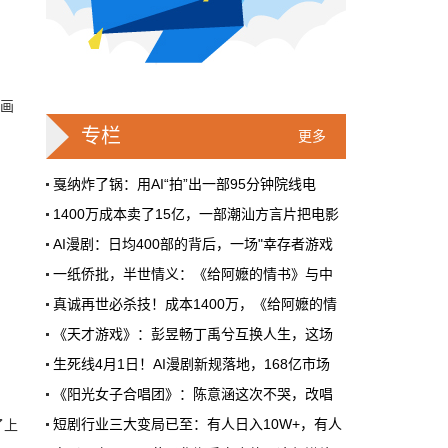
戛纳一句"Fuck AI"，喊出了多少电影人
的遮羞布
2026年6月，法国南部的阳光一如既往地贵，
但今年戛纳最贵的东西，不是红毯上那几百套
动画
高定，而是一句话。
专栏
更多
本网原创
6月28日 9:25:00
戛纳炸了锅：用AI“拍”出一部95分钟院线电
1400万成本卖了15亿，一部潮汕方言片把电影
周星驰跑去拍AI短剧了，电影院还剩什
AI漫剧：日均400部的背后，一场"幸存者游戏
么？
一纸侨批，半世情义：《给阿嬷的情书》与中
5月31号，横店。63岁的周星驰穿着黑色夹克
出现在《食神2026》的开机现场。这部短剧改
真诚再世必杀技！成本1400万，《给阿嬷的情
编自他30年前的经典电影，竖屏拍摄，AI辅助
《天才游戏》：彭昱畅丁禹兮互换人生，这场
制作，成本400万。预计9月上线。
生死线4月1日！AI漫剧新规落地，168亿市场
本网原创
6月28日 9:25:00
《阳光女子合唱团》：陈意涵这次不哭，改唱
红果砸两个亿救真人短剧，图什么？
短剧行业三大变局已至：有人日入10W+，有人
了上
短剧从业者在评论区集体破防。有人说"今年开