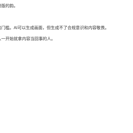
进版的韵。
门槛。AI可以生成画面，但生成不了合规意识和内容敬畏。
从一开始就拿内容当回事的人。