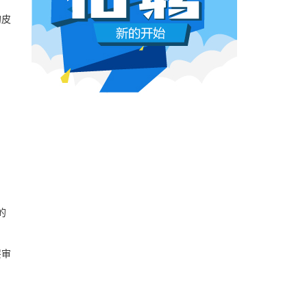
本网原创
6月26日 10:03:00
的皮
第二届塞舌尔中国电影节22日在塞首都维多利
影视行业冷透了：167个人抢一个活，
2025年河南省电影消费惠民活动火热进行中
顶流演员台上求工作
电影《浪浪山小妖怪》举办线下活动 “小猪
董子健领奖的时候说："我还是演员董子健，有
合适的角色可以找我，档期很空。"刘昊然在台
上放话"欢迎约戏"。程潇更直接，"求工作"三个
字脱口而出。
本网原创
6月26日 10:03:00
AI漫剧这场梦，该醒了
有人花3000块做出AI短剧，播放量冲到3.5
亿。有人投20万做7部剧，一夜之间全部归
零。有人因为侵权，判了八个月。
的
本网原创
6月25日 9:14:00
层审
一部已经下线的电影，凭什么让陈道明
袁和平吴京跑一趟兰州