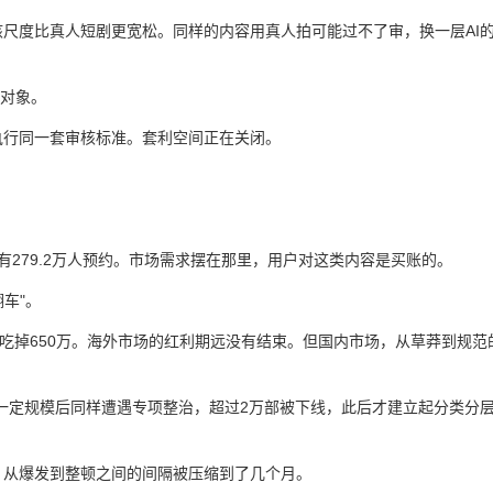
核尺度比真人短剧更宽松。同样的内容用真人拍可能过不了审，换一层AI
击对象。
执行同一套审核标准。套利空间正在关闭。
有279.2万人预约。市场需求摆在那里，用户对这类内容是买账的。
翻车"。
AI短剧吃掉650万。海外市场的红利期远没有结束。但国内市场，从草莽到规范
上一定规模后同样遭遇专项整治，超过2万部被下线，此后才建立起分类分
，从爆发到整顿之间的间隔被压缩到了几个月。