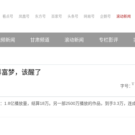
看点号
凤凰号
东方号
百家号
头条号
网易号
企鹅号
滚动新闻
视频新闻
甘肃频道
滚动新闻
专栏影评
暴富梦，该醒了
字号：
.8亿播放量，结算18万。另一部2500万播放的作品，到手3.3万，连