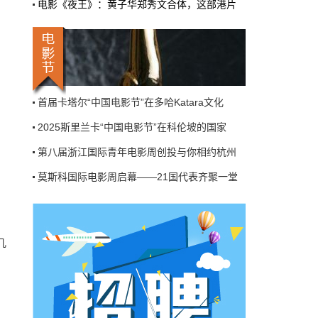
电影《夜王》：黄子华郑秀文合体，这部港片
机率比去年腰斩"，有人说"演员片酬从日薪800
掉到300都没人接"。最诛心的一条是："我们拍
三天的东西，AI一天出八集，还比你好看…
本网原创
6月27日 10:01:00
首届卡塔尔“中国电影节”在多哈Katara文化
9万块银幕，全年只卖400亿：电影院的
2025斯里兰卡“中国电影节”在科伦坡的国家
钱去哪了？
第八届浙江国际青年电影周创投与你相约杭州
近80部中外影片，革命历史、喜剧、科幻、动
画，类型挺全。刘烨的《四渡》、皮克斯的
莫斯科国际电影周启幕——21国代表齐聚一堂
《玩具总动员5》、谢苗的《火遮眼》，该有的
第二届塞舌尔中国电影节22日在塞首都维多利
牌都亮出来了。
本网原创
2025年河南省电影消费惠民活动火热进行中
6月27日 10:01:00
电影《浪浪山小妖怪》举办线下活动 “小猪
7万部AI短剧一夜下架，广电总局这次是
动真格的
几
首届卡塔尔“中国电影节”在多哈Katara文化
6月24日，广电总局官网挂出了一份文件。没
2025斯里兰卡“中国电影节”在科伦坡的国家
有发布会，没有吹风会。就这么安安静静地，
把《微短剧发展管理办法（征求意见稿）》摆
第八届浙江国际青年电影周创投与你相约杭州
到了所有人面前。
莫斯科国际电影周启幕——21国代表齐聚一堂