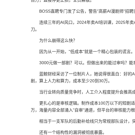
百万，直接停更止损，全员解散。
BOSS直聘专门发了公告，警告"高薪AI漫剧师"
连续三年的AI风口，2024年卖AI培训课，2025
刀。
为什么崩得这么快？
因为从一开始，"低成本"就是一个精心包装的谎言。
3000元做一部剧？可以。但做出来的能过审吗？
蓝鲸财经采访了一位制片人，她说得很直白：好的A
剧，算上人力和算力，成本至少20到30万。
当行业转向质量竞争时，人工介入程度提升会推高成
更扎心的是审核逻辑。制作成本100万以下的短剧适
万，海量内容全部涌入"自审"通道，但平台的审核能力
相当于一支军队的后勤补给线只为常规部队设计，
还有一个结构性的漏洞被彻底暴露。