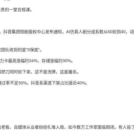
最贵的一堂合规课。
漫剧。抖音集团短剧版权中心发布通知，AI仿真人剧分成系数从60砍到40，
团队收到的是"0保底"。
力卡最高涨幅约34%，存储涨幅约30%。
四把刀同时砍下来，这不是洗牌，这是屠杀。
通过率不足30%。抖音系渠道下架占比接近40%。
店老板、自媒体从业者纷纷扎堆入局，如今数万工作室面临倒闭。有人投