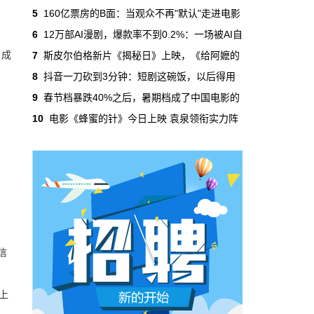
吃掉了整个微短剧市场95%的产量，却几乎没
5
160亿票房的B面：当观众不再"默认"走进电影
有承担过对等的监管成本。
6
12万部AI漫剧，爆款率不到0.2%：一场被AI自
。成
7
斯皮尔伯格新片《揭秘日》上映，《给阿嬷的
本网原创
6月29日 10:20:00
8
抖音一刀砍到3分钟：短剧这碗饭，以后得用
年轻人不进电影院了，但电影照样有人
9
春节档暴跌40%之后，暑期档成了中国电影的
看
10
电影《蜂蜜的针》今日上映 袁泉领衔实力阵
2019年，24岁以下的观众占全年购票人群的
38%。到2025年，这个数字跌到了15%。五年
时间，年轻人在电影院里的占比缩水了一半还
多。20岁以下更夸张，从8.9%跌到2.9%，几
乎归零…
本网原创
6月29日 10:20:00
AI短剧赢了数量，真人短剧赢了命
2026年一季度，全行业上线微短剧12.8万部，
信
其中AI短剧12.2万部，占比超过95%。真人短
剧？只剩几千部。你猜这95%的AI短剧，拿走
了多少流量？
上
本网原创
6月28日 13:03:00