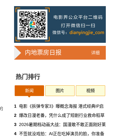
7亿人刷短剧，AI却在把真人演员逼上绝
路
2025年，真人实拍微短剧的上线数量占比约
71%，AI微短剧不到30%。到了2026年第一季
度，这个比例完全倒挂——真人实拍跌到
32%，AI飙升到68%。
本网原创
6月30日 11:35:44
内地票房日报
详细
华策拿《西游记》赌AI那天，半个影视
圈失眠了
热门排行
一个做了几十年传统影视的头部公司，用这种
姿态官宣下场，信号太明确了：AI内容制作不
再是草根创业者的自嗨游戏，正规军来了。
新闻
图片
视频
本网原创
6月30日 11:34:00
1
电影《拆弹专家3》曝概念海报 港式经典IP启
的
2
爆改日漫老番，凭什么成了短剧行业救命稻草
7月1日起AI漫剧独立上户：30万以下
3
2026暑期档动画大战：国漫敢不敢正面刚好莱
的，平台自己兜着
4
不签就没戏拍：AI正在吃掉演员的脸，你准备
过去两年，AI漫剧用一种近乎无政府的方式，