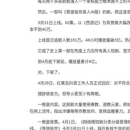
每天两千多部新剧涌入一个审核能力根本跟不上的
然后，一部叫《菩提临世真人AI版》的剧，把这波
3月31日上线。60集，以《西游记》为背景做大
本不到40万。
上线首日追剧人数181万。48小时播放量破3亿。热度
它成了史上第一部在热度上力压所有真人短剧、登顶
到4月底下架前，播放量累计8亿。
对，下架了。
4月28日，红果及抖音工作人员正式回应：对不符合
措辞很官方。但导火索至少有两根。
一根是内容。这部剧大量使用佛教、道教元素，把如
在网上流传，指出涉嫌侮辱宗教信仰、宣扬血腥暴力。
一根是政策。4月1日，《网络微短剧分类分级管理
线。《菩提临世》卡在3月31日上线，踩在新规生效的