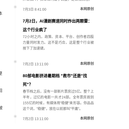
本网原创
7月3日 8:41:00
本
7月2日，AI漫剧赛道同时炸出两颗雷：
这个行业疯了
72小时之内，政策、资本、平台、创作者四股
力量同时发力。这不是巧合，这是整个行业被
按下了加速键。
本网原创
7月2日 13:11:00
整
80部电影挤进暑期档 "救市"还是"找
死"？
回
春节档之后，没有一部新片票房过5亿。整个上
半年，过亿的电影一共才24部。全年票房跑到
155亿的时候，有媒体用"稳健"来形容。你品品
被
这个词，"稳健"，放在以前那叫"平庸"。
本网原创
7月2日 13:11:00