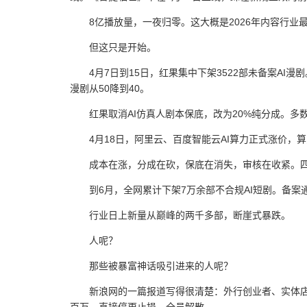
8亿播放量，一夜归零。这大概是2026年内容行业
但这只是开始。
4月7日到15日，红果集中下架3522部未备案AI
漫剧从50降到40。
红果取消AI仿真人剧本保底，改为20%纯分成。多数
4月18日，阿里云、百度智能云AI算力正式涨价，算
成本在涨，分成在砍，保底在消失，审核在收紧。
到6月，全网累计下架7万余部不合规AI短剧。备案
行业日上新量从巅峰的两千多部，断崖式暴跌。
人呢？
那些被暴富神话吸引进来的人呢？
新浪网的一篇报道写得很清楚：外行创业者、实体