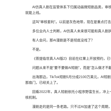
AI仿真人剧在监管体系下归属动画微短剧品类，审
就能上线。
这叫"审核套利"。以前是灰色地带，现在是重点打
多位业内人士判断，AI仿真人未来很可能和真人剧
有人会问，那AI漫剧是不是彻底没戏了？
不是。
《菩提临世真人AI版2》目前在红果上开放预约，已
问题从来不是"要不要做AI短剧"，而是"怎么做才不
出海那边，TikTok短剧5月分成2100万美元，
那扇门，已经关上了。
回看2022年，真人短剧依托小程序野蛮生长，冲
核机制。
漫剧走的是同一条老路。只不过AI加速了这个周期