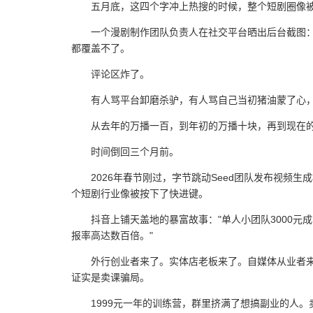
五月底，这四个字冲上热搜的时候，整个短剧圈像
一个漫剧制作团队负责人在社交平台晒出后台截图：1.
都覆盖不了。
评论区炸了。
有人骂平台卸磨杀驴，有人骂自己当初猪油蒙了心
从去年的万播一百，到年初的万播十块，再到现在的
时间倒回三个月前。
2026年春节刚过，字节跳动Seed团队发布视频生成模
个短剧行业像被按下了快进键。
抖音上铺天盖地的暴富故事："单人小团队3000元
报率高达数百倍。"
外行创业者来了。实体店老板来了。自媒体从业者来了
证实是卖课骗局。
1999元一年的训练营，群里挤满了想搞副业的人