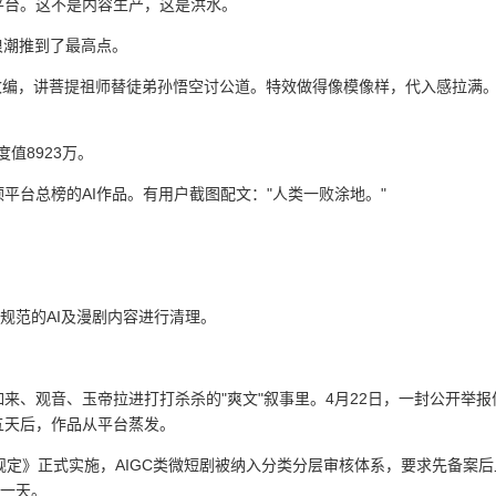
平台。这不是内容生产，这是洪水。
浪潮推到了最高点。
幅改编，讲菩提祖师替徒弟孙悟空讨公道。特效做得像模像样，代入感拉满
值8923万。
平台总榜的AI作品。有用户截图配文："人类一败涂地。"
规范的AI及漫剧内容进行清理。
来、观音、玉帝拉进打打杀杀的"爽文"叙事里。4月22日，一封公开举报
五天后，作品从平台蒸发。
规定》正式实施，AIGC类微短剧被纳入分类分层审核体系，要求先备案后
前一天。