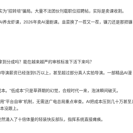
招聘实为"招转培"骗局。大量不法团伙刊载职位招聘帖，实际是卖课收割。
年卖AI养龙虾课，2026年卖AI漫剧课。韭菜换了一茬又一茬，镰刀还是那把镰
能拿到分成吗？能在越来越严的审核标准下活下来吗？
I导演薪资已经涨到5万以上，甚至超过部分真人实拍导演。一部精品AI漫
本。"低成本"只是草莽期的幻觉，合规时代一来，泡沫瞬间破灭。
用"平台自审"机制，无需送广电总局重点审查。AI把成本压到几十万甚至
根本没跟上。
突然涌入了十倍体量的轻装快反部队，指挥系统直接瘫痪。