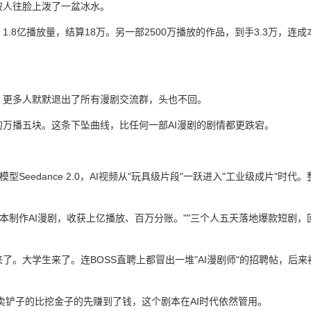
被人往脸上泼了一盆冰水。
8亿播放量，结算18万。另一部2500万播放的作品，到手3.3万，连成
，更多人默默退出了所有漫剧交流群，头也不回。
万播五块。这条下坠曲线，比任何一部AI漫剧的剧情都更跌宕。
型Seedance 2.0，AI视频从"玩具级片段"一跃进入"工业级成片"时代。
成本制作AI漫剧，收获上亿播放、百万分账。""三个人五天落地爆款短剧，
。大学生来了。连BOSS直聘上都冒出一堆"AI漫剧师"的招聘帖，后来
。卖铲子的比挖金子的先赚到了钱，这个剧本在AI时代依然管用。