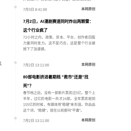
本网原创
7月3日 8:41:00
7月2日，AI漫剧赛道同时炸出两颗雷：
这个行业疯了
72小时之内，政策、资本、平台、创作者四股
力量同时发力。这不是巧合，这是整个行业被
按下了加速键。
风
本网原创
7月2日 13:11:00
80部电影挤进暑期档 "救市"还是"找
死"？
春节档之后，没有一部新片票房过5亿。整个上
半年，过亿的电影一共才24部。全年票房跑到
155亿的时候，有媒体用"稳健"来形容。你品品
这个词，"稳健"，放在以前那叫"平庸"。
本网原创
7月2日 13:11:00