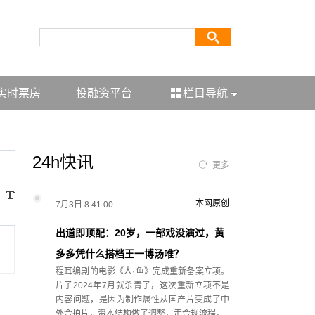
实时票房
投融资平台
栏目导航
24h快讯
更多
本网原创
7月3日 8:41:00
出道即顶配：20岁，一部戏没演过，黄
多多凭什么搭档王一博汤唯？
程耳编剧的电影《人·鱼》完成重新备案立项。
片子2024年7月就杀青了，这次重新立项不是
内容问题，是因为制作属性从国产片变成了中
外合拍片，资本结构做了调整，走合规流程。