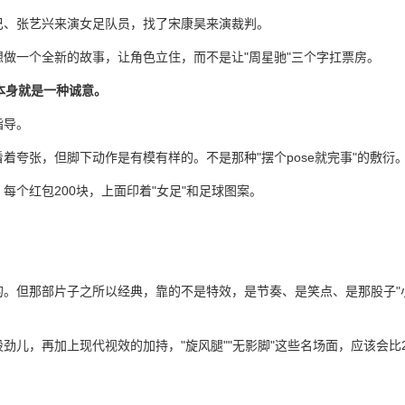
巴、张艺兴来演女足队员，找了宋康昊来演裁判。
做一个全新的故事，让角色立住，而不是让"周星驰"三个字扛票房。
本身就是一种诚意。
指导。
着夸张，但脚下动作是有模有样的。不是那种"摆个pose就完事"的敷衍
个红包200块，上面印着"女足"和足球图案。
的。但那部片子之所以经典，靠的不是特效，是节奏、是笑点、是那股子"
儿，再加上现代视效的加持，"旋风腿""无影脚"这些名场面，应该会比2