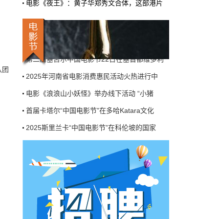
电影《夜王》：黄子华郑秀文合体，这部港片
机率比去年腰斩"，有人说"演员片酬从日薪800
掉到300都没人接"。最诛心的一条是："我们拍
莫斯科国际电影周启幕——21国代表齐聚一堂
三天的东西，AI一天出八集，还比你好看…
第二届塞舌尔中国电影节22日在塞首都维多利
本网原创
6月27日 10:01:00
2025年河南省电影消费惠民活动火热进行中
9万块银幕，全年只卖400亿：电影院的
电影《浪浪山小妖怪》举办线下活动 “小猪
队团
钱去哪了？
首届卡塔尔“中国电影节”在多哈Katara文化
近80部中外影片，革命历史、喜剧、科幻、动
画，类型挺全。刘烨的《四渡》、皮克斯的
2025斯里兰卡“中国电影节”在科伦坡的国家
《玩具总动员5》、谢苗的《火遮眼》，该有的
牌都亮出来了。
第八届浙江国际青年电影周创投与你相约杭州
本网原创
6月27日 10:01:00
莫斯科国际电影周启幕——21国代表齐聚一堂
第二届塞舌尔中国电影节22日在塞首都维多利
7万部AI短剧一夜下架，广电总局这次是
动真格的
2025年河南省电影消费惠民活动火热进行中
6月24日，广电总局官网挂出了一份文件。没
电影《浪浪山小妖怪》举办线下活动 “小猪
有发布会，没有吹风会。就这么安安静静地，
把《微短剧发展管理办法（征求意见稿）》摆
到了所有人面前。