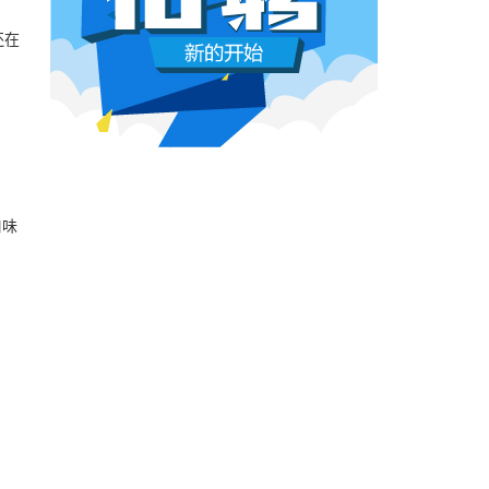
本网原创
6月26日 10:03:00
还在
影视行业冷透了：167个人抢一个活，
顶流演员台上求工作
董子健领奖的时候说："我还是演员董子健，有
合适的角色可以找我，档期很空。"刘昊然在台
上放话"欢迎约戏"。程潇更直接，"求工作"三个
字脱口而出。
本网原创
6月26日 10:03:00
口味
AI漫剧这场梦，该醒了
有人花3000块做出AI短剧，播放量冲到3.5
亿。有人投20万做7部剧，一夜之间全部归
零。有人因为侵权，判了八个月。
本网原创
6月25日 9:14:00
一部已经下线的电影，凭什么让陈道明
袁和平吴京跑一趟兰州