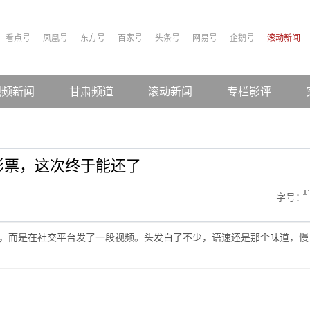
看点号
凤凰号
东方号
百家号
头条号
网易号
企鹅号
滚动新闻
视频新闻
甘肃频道
滚动新闻
专栏影评
影票，这次终于能还了
字号：
派对，而是在社交平台发了一段视频。头发白了不少，语速还是那个味道，慢