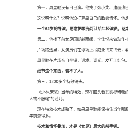
第一，周星驰没有自己演。他找了张小斐、迪丽热
这说明什么？说明他没打算靠自己的脸卖情怀。他想
一个62岁的导演，愿意把聚光灯让给年轻演员，这
第二，他找了前女足国脚赵丽娜、李佳悦来做动作
片场路透里，女演员们在球场上吊威亚飞来飞去，看
周星驰在片场亲自坐镇，讲戏、调光、发开工红包。每
细节这个东西，骗不了人。
第三，1200多个特效镜头。
《少林足球》当年的特效，现在回头看其实挺粗糙
人物不服输"的劲儿。
现在特效技术成熟了，如果周星驰能保持住当年那股劲
年前燃得多。
技术和情怀叠加，才是《女足》最大的杀手锏。