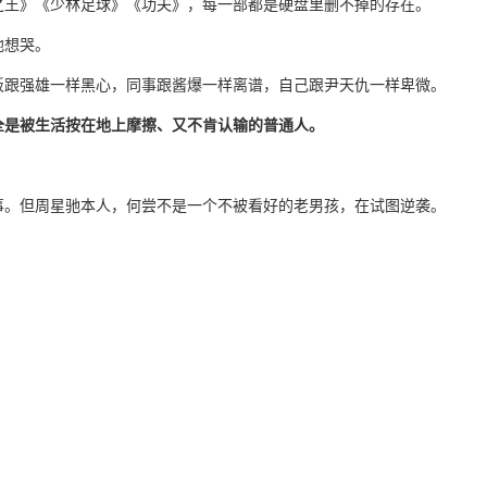
之王》《少林足球》《功夫》，每一部都是硬盘里删不掉的存在。
地想哭。
板跟强雄一样黑心，同事跟酱爆一样离谱，自己跟尹天仇一样卑微。
全是被生活按在地上摩擦、又不肯认输的普通人。
事。但周星驰本人，何尝不是一个不被看好的老男孩，在试图逆袭。