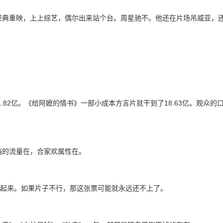
经典重映，上上综艺，偶尔出来站个台。周星驰不。他还在片场吊威亚，
.82亿。《给阿嬷的情书》一部小成本方言片就干到了18.63亿。观众的
档的流量在，合家欢属性在。
喊起来。如果片子不行，那这张票可能就永远还不上了。