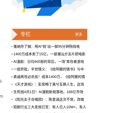
戛纳一句"Fuck AI"，喊出了多少电影人
的遮羞布
2026年6月，法国南部的阳光一如既往地贵，
但今年戛纳最贵的东西，不是红毯上那几百套
高定，而是一句话。
专栏
更多
。
本网原创
6月28日 9:25:00
戛纳炸了锅：用AI“拍”出一部95分钟院线电
1400万成本卖了15亿，一部潮汕方言片把电影
周星驰跑去拍AI短剧了，电影院还剩什
AI漫剧：日均400部的背后，一场"幸存者游戏
么？
一纸侨批，半世情义：《给阿嬷的情书》与中
5月31号，横店。63岁的周星驰穿着黑色夹克
出现在《食神2026》的开机现场。这部短剧改
真诚再世必杀技！成本1400万，《给阿嬷的情
编自他30年前的经典电影，竖屏拍摄，AI辅助
小
《天才游戏》：彭昱畅丁禹兮互换人生，这场
制作，成本400万。预计9月上线。
生死线4月1日！AI漫剧新规落地，168亿市场
本网原创
6月28日 9:25:00
首届卡塔尔“中国电影节”在多哈Katara文化
5
《阳光女子合唱团》：陈意涵这次不哭，改唱
2025斯里兰卡“中国电影节”在科伦坡的国家
红果砸两个亿救真人短剧，图什么？
短剧行业三大变局已至：有人日入10W+，有人
短剧从业者在评论区集体破防。有人说"今年开
第八届浙江国际青年电影周创投与你相约杭州