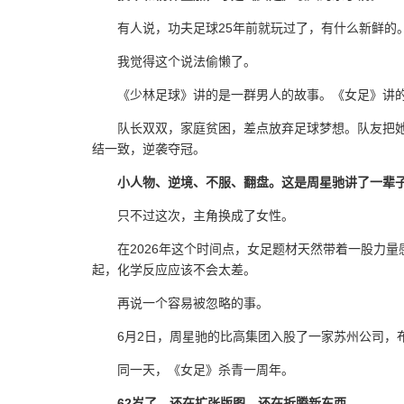
有人说，功夫足球25年前就玩过了，有什么新鲜的
我觉得这个说法偷懒了。
《少林足球》讲的是一群男人的故事。《女足》讲
队长双双，家庭贫困，差点放弃足球梦想。队友把
结一致，逆袭夺冠。
小人物、逆境、不服、翻盘。这是周星驰讲了一辈
只不过这次，主角换成了女性。
在2026年这个时间点，女足题材天然带着一股力
起，化学反应应该不会太差。
再说一个容易被忽略的事。
6月2日，周星驰的比高集团入股了一家苏州公司，布
同一天，《女足》杀青一周年。
62岁了，还在扩张版图，还在折腾新东西。