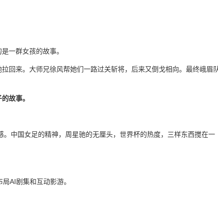
。
的是一群女孩的故事。
她拉回来。大师兄徐风帮她们一路过关斩将，后来又倒戈相向。最终峨眉
子的故事。
量感。中国女足的精神，周星驰的无厘头，世界杯的热度，三样东西搅在一
局AI剧集和互动影游。