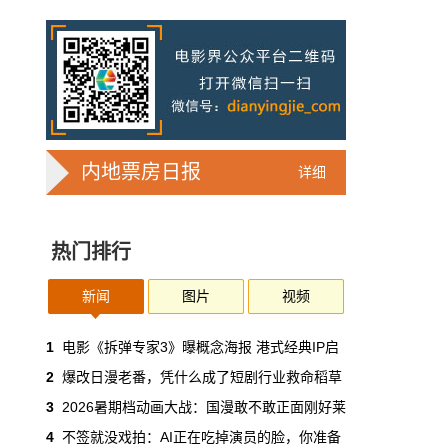
7亿人刷短剧，AI却在把真人演员逼上绝
路
2025年，真人实拍微短剧的上线数量占比约
71%，AI微短剧不到30%。到了2026年第一季
度，这个比例完全倒挂——真人实拍跌到
32%，AI飙升到68%。
本网原创
6月30日 11:35:44
内地票房日报
详细
华策拿《西游记》赌AI那天，半个影视
圈失眠了
热门排行
一个做了几十年传统影视的头部公司，用这种
姿态官宣下场，信号太明确了：AI内容制作不
再是草根创业者的自嗨游戏，正规军来了。
新闻
图片
视频
本网原创
6月30日 11:34:00
1
电影《拆弹专家3》曝概念海报 港式经典IP启
2
爆改日漫老番，凭什么成了短剧行业救命稻草
7月1日起AI漫剧独立上户：30万以下
3
2026暑期档动画大战：国漫敢不敢正面刚好莱
的，平台自己兜着
4
不签就没戏拍：AI正在吃掉演员的脸，你准备
过去两年，AI漫剧用一种近乎无政府的方式，