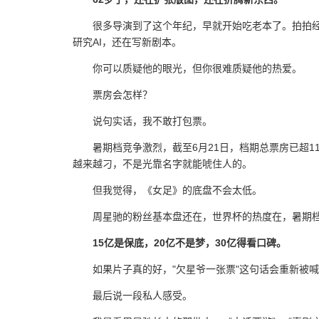
很多导演到了这个年纪，早就开始吃老本了。拍拍
研究AI，还在写新剧本。
你可以质疑他的眼光，但你很难质疑他的热爱。
票房会怎样？
说句实话，我不敢打包票。
暑期档竞争激烈，截至6月21日，档期总票房已超11
越来越刁，不是光靠名字就能唬住人的。
但我觉得，《女足》的底盘不会太低。
周星驰的粉丝基本盘还在，世界杯的热度在，暑期
15亿是保底，20亿不是梦，30亿得看口碑。
如果片子真的好，"欠星爷一张票"这句话会重新被
最后说一段私人感受。