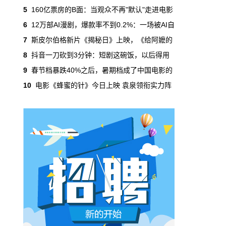
吃掉了整个微短剧市场95%的产量，却几乎没
5
160亿票房的B面：当观众不再"默认"走进电影
有承担过对等的监管成本。
6
12万部AI漫剧，爆款率不到0.2%：一场被AI自
7
斯皮尔伯格新片《揭秘日》上映，《给阿嬷的
本网原创
6月29日 10:20:00
8
抖音一刀砍到3分钟：短剧这碗饭，以后得用
年轻人不进电影院了，但电影照样有人
9
春节档暴跌40%之后，暑期档成了中国电影的
看
10
电影《蜂蜜的针》今日上映 袁泉领衔实力阵
2019年，24岁以下的观众占全年购票人群的
38%。到2025年，这个数字跌到了15%。五年
。
时间，年轻人在电影院里的占比缩水了一半还
多。20岁以下更夸张，从8.9%跌到2.9%，几
乎归零…
本网原创
6月29日 10:20:00
AI短剧赢了数量，真人短剧赢了命
2026年一季度，全行业上线微短剧12.8万部，
其中AI短剧12.2万部，占比超过95%。真人短
剧？只剩几千部。你猜这95%的AI短剧，拿走
了多少流量？
本网原创
6月28日 13:03:00