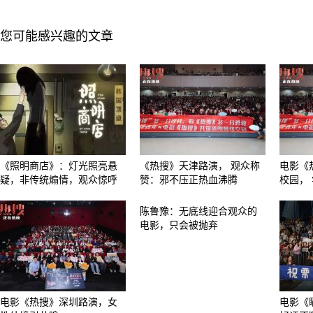
您可能感兴趣的文章
《照明商店》：灯光照亮悬
《热搜》天津路演， 观众称
电影《
疑，非传统煽情，观众惊呼
赞：邪不压正热血沸腾
校园，
陈鲁豫：无底线迎合观众的
电影，只会被抛弃
电影《热搜》深圳路演，女
电影《