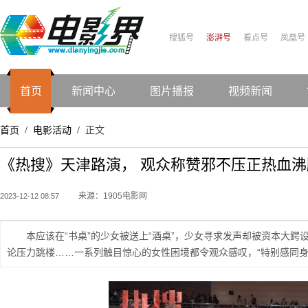
搜狐号
澎湃号
看点号
凤凰号
首页
新闻中心
图片播报
视频新闻
首页
电影活动
正文
/
/
《热搜》天津路演， 观众称赞邪不压正热血沸
来源：1905电影网
2023-12-12 08:57
本应该在“书桌”的少女被送上“酒桌”，少女寻求发声却被资本大
论压力跳楼……一系列触目惊心的女性困境都令观众感叹，“特别感同身