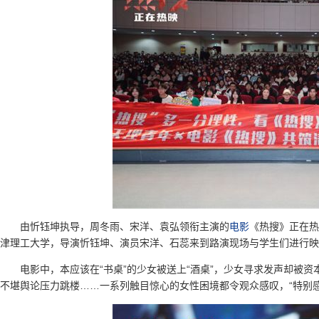
由忻钰坤执导，周冬雨、宋洋、袁弘领衔主演的
电影
《热搜》正在热
津理工大学，导演忻钰坤、演员宋洋、石蕊来到路演现场与学生们进行映
电影中，本应该在“书桌”的少女被送上“酒桌”，少女寻求发声却被
不堪舆论压力跳楼……一系列触目惊心的女性困境都令观众感叹，“特别感